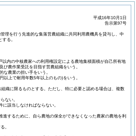
平成16年10月1日
告示第97号
的管理を行う先進的な集落営農組織に共同利用農機具を貸与し、中
とする。
5戸以内の中核農家への利用権設定による農地集積面積が自己所有地
定及び農作業受託を目指す営農組織をいう。
的な農業の担い手をいう。
0万円以上で耐用年数5年以上のもの)
をいう。
1組織に限るものとする。
ただし、特に必要と認める場合は、複数
ならない。
件に該当しなければならない。
推進するために、自ら農地の保全ができなくなった農家の農地を利
する。