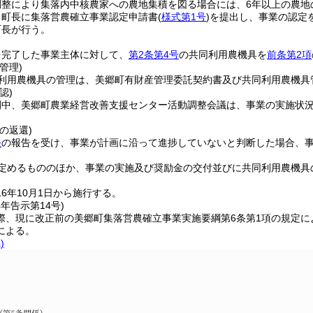
調整により集落内中核農家への農地集積を図る場合には、6年以上の農地
、町長に集落営農確立事業認定申請書
(
様式第1号
)
を提出し、事業の認定
町長が行う。
を完了した事業主体に対して、
第2条第4号
の共同利用農機具を
前条第2項
管理)
利用農機具の管理は、美郷町有財産管理委託契約書及び共同利用農機具
認)
間中、美郷町農業経営改善支援センター活動調整会議は、事業の実施状況
の返還)
条
の報告を受け、事業が計画に沿って進捗していないと判断した場合、
定めるもののほか、事業の実施及び奨励金の交付並びに共同利用農機具
16年10月1日から施行する。
4年
告示第14号)
際、現に改正前の美郷町集落営農確立事業実施要綱第6条第1項の規定
による。
)