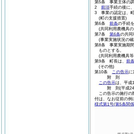
第5条
事業主体の
2
前項
手続の後に
3
事業の認定は、
(町の支援措置)
第6条
前条
の手続
(共同利用農機具の
第7条
第6条
の共同
(事業実施状況の確
第8条
事業実施期
ものとする。
(共同利用農機具等
第9条
町長は、
前
(その他)
第10条
この告示
に
附
則
この告示
は、平成
附
則
(平成2
この告示の施行の
付は、なお従前の例
様式第1号
(第5条関係