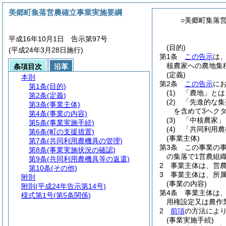
美郷町集落営農確立事業実施要綱
○美郷町集落
平成16年10月1日 告示第97号
(目的)
(平成24年3月28日施行)
第1条
この告示
は
核農家への農地集
条項目次
沿革
(定義)
本則
第2条
この告示
に
第1条
(目的)
(1)
「農地」とは
第2条
(定義)
(2)
「先進的な集
第3条
(事業主体)
を含めて3ヘク
第4条
(事業の内容)
(3)
「中核農家」
第5条
(事業実施手続)
(4)
「共同利用農
第6条
(町の支援措置)
(事業主体)
第7条
(共同利用農機具の管理)
第3条
この事業の
第8条
(事業実施状況の確認)
の集落で1営農組
第9条
(共同利用農機具等の返還)
2
事業主体は、営
第10条
(その他)
3
事業主体は、所
附則
(事業の内容)
附則
(平成24年告示第14号)
第4条
事業主体は
様式第1号
(第5条関係)
用権設定又は農作
2
前項
の方法によ
(事業実施手続)