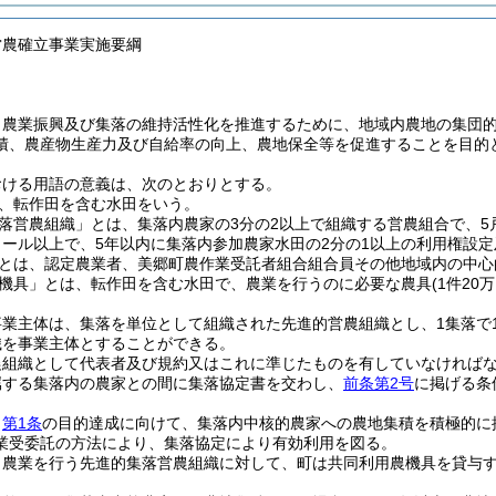
営農確立事業実施要綱
、農業振興及び集落の維持活性化を推進するために、地域内農地の集団
積、農産物生産力及び自給率の向上、農地保全等を促進することを目的
おける用語の意義は、次のとおりとする。
、転作田を含む水田をいう。
落営農組織」とは、集落内農家の3分の2以上で組織する営農組合で、
タール以上で、5年以内に集落内参加農家水田の2分の1以上の利用権設
とは、認定農業者、美郷町農作業受託者組合組合員その他地域内の中心
機具」とは、転作田を含む水田で、農業を行うのに必要な農具
(1件2
事業主体は、集落を単位として組織された先進的営農組織とし、1集落で
織を事業主体とすることができる。
農組織として代表者及び規約又はこれに準じたものを有していなければ
属する集落内の農家との間に集落協定書を交わし、
前条第2号
に掲げる条
、
第1条
の目的達成に向けて、集落内中核的農家への農地集積を積極的に
業受委託の方法により、集落協定により有効利用を図る。
り農業を行う先進的集落営農組織に対して、町は共同利用農機具を貸与