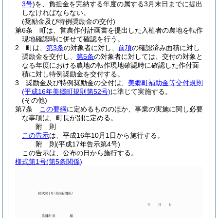
3号
)
を、負担金を完納する年度の属する3月末日までに提出
しなければならない。
(奨励金及び特例奨励金の交付)
第6条
町は、営農作付計画書を提出した入植者の農地を転作
現地確認時に併せて確認を行う。
2
町は、
第3条
の対象者に対し、
前項
の確認済み面積に対し
奨励金を交付し、
第5条
の対象者に対しては、交付の対象と
なる年度における農地の転作現地確認時に確認した作付面
積に対し特例奨励金を交付する。
3
奨励金及び特例奨励金の交付は、
美郷町補助金等交付規則
(平成16年美郷町規則第52号)
に準じて実施する。
(その他)
第7条
この要綱
に定めるもののほか、事業の実施に関し必要
な事項は、町長が別に定める。
附
則
この告示
は、平成16年10月1日から施行する。
附
則
(平成17年
告示第4号)
この告示は、公布の日から施行する。
様式第1号
(第5条関係)