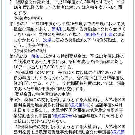
2
奨励金交付期間は、平成16年度から2年間とするが、平成
16年度以降入植した入植者に対しては入植年次から5年間
とする。
(対象者の特例)
第4条の2
平成13年度から平成16年度までの年度において負
担金の滞納があり、
第4条
に規定する奨励金の交付を受けて
いない者が、負担金を完納した場合、
第3条ただし書
の規定
にかかわらず、
次条
に定める奨励金
(以下「特例奨励金」と
いう。)
を交付する。
(特例奨励金の額)
第4条の3
前条
に規定する特例奨励金は、平成13年度以降の
当該滞納であった年度における所有農地の作付面積に対し
10アール当たり7,000円とする。
2
特例奨励金の交付は、平成13年度以降の滞納であった最
初の年度に対するものから行い、交付期間は平成18年度以
降3年間とする。
ただし、交付期間各年度においては、滞納
であった年度1年度分に限り交付する。
(奨励金及び特例奨励金の申請)
第5条
奨励金の交付を受けようとする入植者は、大邑地区国
営開発農用地営農作付計画書
(
様式第1号
)
を当該年度の4月
末日までに提出し、大邑地区国営開発農地営農定着促進事
業奨励金交付申請書
(
様式第2号
)
を当該年度の2月末日まで
に提出しなければならない。
2
特例奨励金の交付を受けようとする入植者は、大邑地区国
営開発農地営農定着促進事業特例奨励金交付申請書
(
様式第