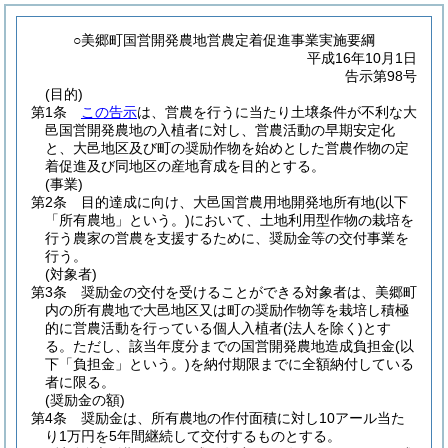
○美郷町国営開発農地営農定着促進事業実施要綱
平成16年10月1日
告示第98号
(目的)
第1条
この告示
は、営農を行うに当たり土壌条件が不利な大
邑国営開発農地の入植者に対し、営農活動の早期安定化
と、大邑地区及び町の奨励作物を始めとした営農作物の定
着促進及び同地区の産地育成を目的とする。
(事業)
第2条
目的達成に向け、大邑国営農用地開発地所有地
(以下
「所有農地」という。)
において、土地利用型作物の栽培を
行う農家の営農を支援するために、奨励金等の交付事業を
行う。
(対象者)
第3条
奨励金の交付を受けることができる対象者は、美郷町
内の所有農地で大邑地区又は町の奨励作物等を栽培し積極
的に営農活動を行っている個人入植者
(法人を除く)
とす
る。
ただし、該当年度分までの国営開発農地造成負担金
(以
下「負担金」という。)
を納付期限までに全額納付している
者に限る。
(奨励金の額)
第4条
奨励金は、所有農地の作付面積に対し10アール当た
り1万円を5年間継続して交付するものとする。