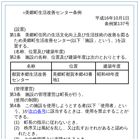
○美郷町生活改善センター条例
平成16年10月1日
条例第137号
(設置)
第1条
美郷町住民の生活文化向上及び生活技術の改善を図る
ため美郷町生活改善センター
(以下「施設」という。)
を設
置する。
(名称、位置及び建築年度)
第2条
施設の名称、位置及び建築年度は次のとおりとする。
名称
位置
建築年度
都賀本郷生活改善
美郷町都賀本郷43番
昭和48年度
センター
地1
(管理運営)
第3条
施設の管理運営は町長が行う。
(使用の制限)
第4条
この施設を使用しようとする者
(以下「使用者」とい
う。)
が
次の各号
に該当するときは、使用を禁止することが
できる。
(1)
町長の指示に従わないとき。
(2)
秩序又は風紀を乱し、又は乱すおそれがあると認めら
れたとき。