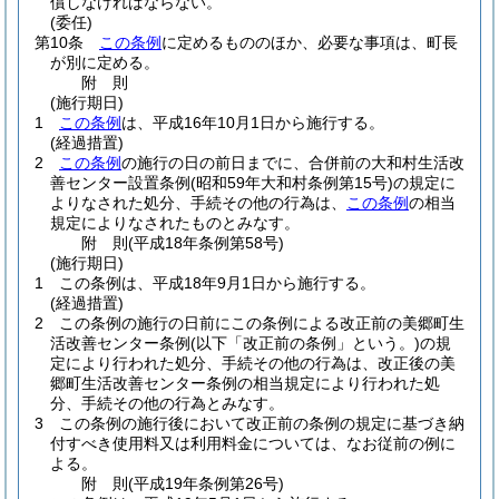
償しなければならない。
(委任)
第10条
この条例
に定めるもののほか、必要な事項は、町長
が別に定める。
附
則
(施行期日)
1
この条例
は、平成16年10月1日から施行する。
(経過措置)
2
この条例
の施行の日の前日までに、合併前の大和村生活改
善センター設置条例
(昭和59年大和村条例第15号)
の規定に
よりなされた処分、手続その他の行為は、
この条例
の相当
規定によりなされたものとみなす。
附
則
(平成18年
条例第58号)
(施行期日)
1
この条例は、平成18年9月1日から施行する。
(経過措置)
2
この条例の施行の日前にこの条例による改正前の美郷町生
活改善センター条例
(以下「改正前の条例」という。)
の規
定により行われた処分、手続その他の行為は、改正後の美
郷町生活改善センター条例の相当規定により行われた処
分、手続その他の行為とみなす。
3
この条例の施行後において改正前の条例の規定に基づき納
付すべき使用料又は利用料金については、なお従前の例に
よる。
附
則
(平成19年
条例第26号)