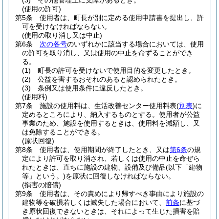
(3)
その他管理上に支障があるとき。
(使用の許可)
第5条
使用者は、町長が別に定める使用申請書を提出し、許
可を受けなければならない。
(使用の取り消し又は中止)
第6条
次の各号
のいずれかに該当する場合においては、使用
の許可を取り消し、又は使用の中止を命ずることができ
る。
(1)
町長の許可を受けないで使用目的を変更したとき。
(2)
公益を害するおそれのあると認められたとき。
(3)
条例又は使用条件に違反したとき。
(使用料)
第7条
施設の使用料は、生活改善センター使用料表
(
別表
)
に
定めるところにより、納入するものとする。
使用者が公益
事業のため、施設を使用するときは、使用料を減額し、又
は免除することができる。
(原状回復)
第8条
使用者は、使用期間が終了したとき、又は
第6条
の規
定により許可を取り消され、若しくは使用の中止を命ぜら
れたときは、直ちに施設の建物、設備及び備品
(以下「建物
等」という。)
を原状に回復しなければならない。
(損害の賠償)
第9条
使用者は、その責めにより帰すべき事由により施設の
建物等を破損若しくは滅失した場合において、
前条
に基づ
き原状回復できないときは、それによって生じた損害を賠