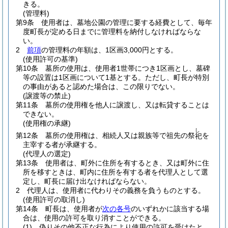
きる。
(管理料)
第9条
使用者は、墓地公園の管理に要する経費として、毎年
度町長が定める日までに管理料を納付しなければならな
い。
2
前項
の管理料の年額は、1区画3,000円とする。
(使用許可の基準)
第10条
墓所の使用は、使用者1世帯につき1区画とし、墓碑
等の設置は1区画について1基とする。
ただし、町長が特別
の事由があると認めた場合は、この限りでない。
(譲渡等の禁止)
第11条
墓所の使用権を他人に譲渡し、又は転貸することは
できない。
(使用権の承継)
し
第12条
墓所の使用権は、相続人又は親族等で祖先の祭
を
祀
主宰する者が承継する。
(代理人の選定)
第13条
使用者は、町外に住所を有するとき、又は町外に住
所を移すときは、町内に住所を有する者を代理人として選
定し、町長に届け出なければならない。
2
代理人は、使用者に代わりその義務を負うものとする。
(使用許可の取消し)
第14条
町長は、使用者が
次の各号
のいずれかに該当する場
合は、使用の許可を取り消すことができる。
(1)
偽りその他不正な行為により使用の許可を受けたと