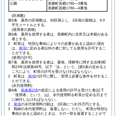
公園
美郷町吾郷1780―3番地
美郷町吾郷1780―4番地
(区画数)
第5条
墓所の区画数は、30区画とし、1区画の面積は、9.0
平方メートルとする。
(使用者の資格)
第6条
墓所を使用する者は、美郷町内に住所又は本籍がある
者とする。
2
町長は、特別な事由によりその必要があると認めた場合
は、
前項
に定める者以外の者に対しても使用を許可するこ
とができる。
(使用の許可)
第7条
墓所を使用する者は、墓地、埋葬等に関する法律
(昭
和23年法律第48号。以下「法」という。)
第5条の定めると
ころにより、町長の許可を受けなければならない。
2
町長は、
前項
の許可に際し、管理上必要な条件を付するこ
とができる。
(永代使用料)
第8条
前条第1項
の規定による使用の許可を受けた者
(以下
「使用者」という。)
は、永代使用料を町長が定める日まで
に納付しなければならない。
2
前項
の永代使用料の額は、1区画につき25万円とする。
3
既納の永代使用料は、返還しない。
ただし、町長が特別な
事由があると認めたときは、その一部を返還することがで