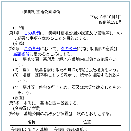
○美郷町墓地公園条例
平成16年10月1日
条例第131号
(目的)
第1条
この条例
は、美郷町墓地公園の設置及び管理等につい
て必要な事項を定めることを目的とする。
(定義)
第2条
この条例
において、
次の各号
に掲げる用語の意義は、
当該各号
に定めるところによる。
(1)
墓地公園 墓所及び緑地を敷地内に設ける施設をい
う。
(2)
墓所 墳墓を設けるため町長が指定した場所をいう。
(3)
墳墓 墓碑等によって表示し、焼骨を埋蔵する施設を
いう。
し
(4)
墓碑等 祭
を行うため、石又は木等で建立したもの
祀
をいう。
(設置)
第3条
本町に、墓地公園を設置する。
(名称及び位置)
第4条
墓地公園の名称及び位置は、次のとおりとする。
名称
位置
美郷町ふるさと墓地
美郷町吾郷56番地