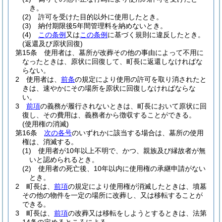
き。
(2)
許可を受けた目的以外に使用したとき。
(3)
納付期限後5年間管理料を納めないとき。
(4)
この条例
又は
この条例
に基づく規則に違反したとき。
(返還及び原状回復)
第15条
使用者は、墓所が改葬その他の事由によって不用に
なったときは、原状に回復して、町長に返還しなければな
らない。
2
使用者は、
前条
の規定により使用の許可を取り消されたと
きは、速やかにその場所を原状に回復しなければならな
い。
3
前項
の義務が履行されないときは、町長において原状に回
復し、その費用は、義務者から徴収することができる。
(使用権の消滅)
第16条
次の各号
のいずれかに該当する場合は、墓所の使用
権は、消滅する。
(1)
使用者が10年以上不明で、かつ、親族及び縁故者が無
いと認められるとき。
(2)
使用者の死亡後、10年以内に使用権の承継申請がない
とき。
2
町長は、
前項
の規定により使用権が消滅したときは、墳墓
その他の物件を一定の場所に改葬し、又は移転することが
できる。
3
町長は、
前項
の改葬又は移転をしようとするときは、法第