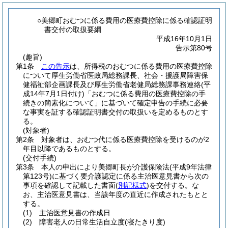
○美郷町おむつに係る費用の医療費控除に係る確認証明
書交付の取扱要綱
平成16年10月1日
告示第80号
(趣旨)
第1条
この告示
は、所得税のおむつに係る費用の医療費控除
について厚生労働省医政局総務課長、社会・援護局障害保
健福祉部企画課長及び厚生労働省老健局総務課事務連絡
(平
成14年7月1日付け)
「おむつに係る費用の医療費控除の手
続きの簡素化について」に基づいて確定申告の手続に必要
な事実を証する確認証明書交付の取扱いを定めるものとす
る。
(対象者)
第2条
対象者は、おむつ代に係る医療費控除を受けるのが2
年目以降であるものとする。
(交付手続)
第3条
本人の申出により美郷町長が介護保険法
(平成9年法律
第123号)
に基づく要介護認定に係る主治医意見書から次の
事項を確認して記載した書面
(
別記様式
)
を交付する。
な
お、主治医意見書は、当該年度の直近に作成されたもとと
する。
(1)
主治医意見書の作成日
(2)
障害老人の日常生活自立度
(寝たきり度)