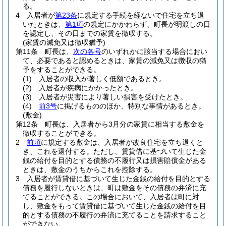
る。
4
入居者が
第23条
に規定する手続を経ないで住宅を立ち退
いたときは、
第1項
の規定にかかわらず、町長が明渡しの日
を認定し、その日までの家賃を徴収する。
(家賃の減免又は徴収猶予)
第11条
町長は、
次の各号
のいずれかに該当する場合におい
て、必要であると認めるときは、家賃の減免又は徴収の猶
予をすることができる。
(1)
入居者の収入が著しく低額であるとき。
(2)
入居者が疾病にかかったとき。
(3)
入居者が災害により著しい損害を受けたとき。
(4)
前3号
に掲げるもののほか、特別な事情があるとき。
(敷金)
第12条
町長は、入居者から3月分の家賃に相当する敷金を
徴収することができる。
2
前項
に規定する敷金は、入居者が改良住宅を立ち退くと
き、これを還付する。
ただし、賃貸借に基づいて生じた金
銭の給付を目的とする債務の不履行又は損害賠償金がある
ときは、敷金のうちからこれを控除する。
3
入居者が賃貸借に基づいて生じた金銭の給付を目的とする
債務を履行しないときは、町は敷金をその債務の弁済に充
てることができる。
この場合において、入居者は町に対
し、敷金をもって賃貸借に基づいて生じた金銭の給付を目
的とする債務の不履行の弁済に充てることを請求すること
ができない。