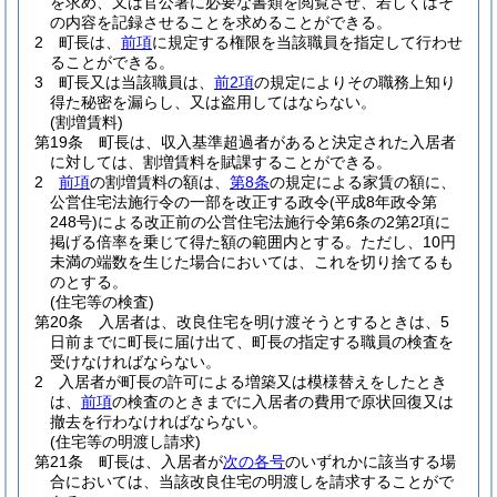
を求め、又は官公署に必要な書類を閲覧させ、若しくはそ
の内容を記録させることを求めることができる。
2
町長は、
前項
に規定する権限を当該職員を指定して行わせ
ることができる。
3
町長又は当該職員は、
前2項
の規定によりその職務上知り
得た秘密を漏らし、又は盗用してはならない。
(割増賃料)
第19条
町長は、収入基準超過者があると決定された入居者
に対しては、割増賃料を賦課することができる。
2
前項
の割増賃料の額は、
第8条
の規定による家賃の額に、
公営住宅法施行令の一部を改正する政令
(平成8年政令第
248号)
による改正前の公営住宅法施行令第6条の2第2項に
掲げる倍率を乗じて得た額の範囲内とする。
ただし、10円
未満の端数を生じた場合においては、これを切り捨てるも
のとする。
(住宅等の検査)
第20条
入居者は、改良住宅を明け渡そうとするときは、5
日前までに町長に届け出て、町長の指定する職員の検査を
受けなければならない。
2
入居者が町長の許可による増築又は模様替えをしたとき
は、
前項
の検査のときまでに入居者の費用で原状回復又は
撤去を行わなければならない。
(住宅等の明渡し請求)
第21条
町長は、入居者が
次の各号
のいずれかに該当する場
合においては、当該改良住宅の明渡しを請求することがで