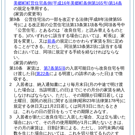
美郷町町営住宅条例
(平成16年美郷町条例第165号)
第14条
の規定を準用する。
(家賃の変更等)
第9条
公営住宅法の一部を改正する法律
(平成8年法律第55
号)
による改正前の公営住宅法第13条第1項各号
(同項各号中
「公営住宅」とあるのは「改良住宅」と読み替えるものと
する。)
のいずれかに該当する場合においては、町長は、家
賃を変更し、又は
前条
の規定にかかわらず家賃を別に定め
ることができる。
ただし、同法第13条第2項に該当する場
合においては、同項に規定する手続を経なければならな
い。
(家賃の納付)
第10条
家賃は、
第7条第5項
の入居可能日から改良住宅を明
け渡した日
(
第22条
による明渡しの請求のあった日)
まで徴
収する。
2
入居者は、納入通知書により毎月末日
(月の中途で明け渡
した場合は、当該明渡しの日)
までにその月分の家賃を納入
しなければならない。
ただし、その期限が日曜日若しくは
土曜日、国民の祝日に関する法律
(昭和23年法律第178号)
に
規定する休日又は1月2日若しくは同月3日に当たるとき
は、これらの日の翌日をもってその期限とみなす。
3
入居者が新たに改良住宅に入居した場合、又は立ち退いた
場合において、その月の使用期間が1月に満たないときは、
その月の家賃は、日割計算による。
ただし、10円未満の端
数を生じた場合においては、これを切り捨てるものとす