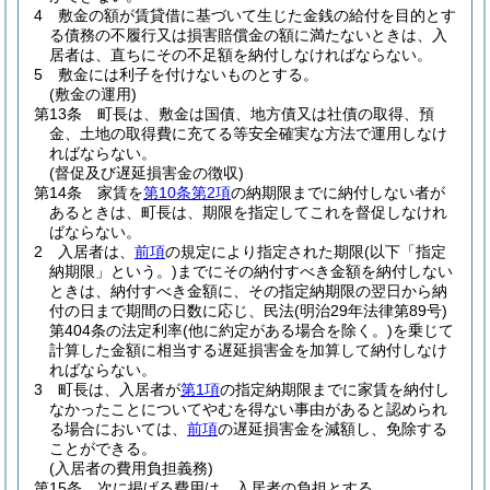
4
敷金の額が賃貸借に基づいて生じた金銭の給付を目的とす
る債務の不履行又は損害賠償金の額に満たないときは、入
居者は、直ちにその不足額を納付しなければならない。
5
敷金には利子を付けないものとする。
(敷金の運用)
第13条
町長は、敷金は国債、地方債又は社債の取得、預
金、土地の取得費に充てる等安全確実な方法で運用しなけ
ればならない。
(督促及び遅延損害金の徴収)
第14条
家賃を
第10条第2項
の納期限までに納付しない者が
あるときは、町長は、期限を指定してこれを督促しなけれ
ばならない。
2
入居者は、
前項
の規定により指定された期限
(以下「指定
納期限」という。)
までにその納付すべき金額を納付しない
ときは、納付すべき金額に、その指定納期限の翌日から納
付の日まで期間の日数に応じ、民法
(明治29年法律第89号)
第404条の法定利率
(他に約定がある場合を除く。)
を乗じて
計算した金額に相当する遅延損害金を加算して納付しなけ
ればならない。
3
町長は、入居者が
第1項
の指定納期限までに家賃を納付し
なかったことについてやむを得ない事由があると認められ
る場合においては、
前項
の遅延損害金を減額し、免除する
ことができる。
(入居者の費用負担義務)
第15条
次に掲げる費用は、入居者の負担とする。