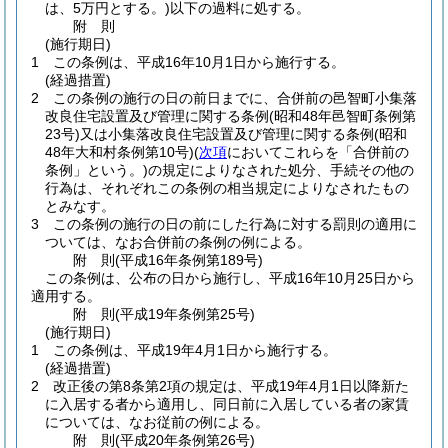
は、5万円とする。)
以下の過料に処する。
附
則
(施行期日)
1
この条例は、平成16年10月1日から施行する。
(経過措置)
2
この条例の施行の日の前日までに、合併前の邑智町小集落
改良住宅設置及び管理に関する条例
(昭和48年邑智町条例第
23号)
又は小集落改良住宅設置及び管理に関する条例
(昭和
48年大和村条例第10号)
(
次項
においてこれらを「合併前の
条例」という。)
の規定によりなされた処分、手続その他の
行為は、それぞれこの条例の相当規定によりなされたもの
とみなす。
3
この条例の施行の日の前にした行為に対する罰則の適用に
ついては、なお合併前の条例の例による。
附
則
(平成16年
条例第189号)
この条例は、公布の日から施行し、平成16年10月25日から
適用する。
附
則
(平成19年
条例第25号)
(施行期日)
1
この条例は、平成19年4月1日から施行する。
(経過措置)
2
改正後の第8条第2項の規定は、平成19年4月1日以降新た
に入居する者から適用し、同日前に入居している者の家賃
については、なお従前の例による。
附
則
(平成20年
条例第26号)