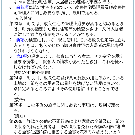
すべき箇所の報告等、入居者との連絡の事務を行う。
5
前各項
に規定するもののほか、改良住宅監理員及び改良住
宅管理人に関し必要な事項は、規則で定める。
(立入検査)
第23条
町長は、改良住宅の管理上必要があると認めるとき
は、町長の指定した者に住宅等の検査をさせ、又は入居者
に対して適当な指示をさせることができる。
2
前項
の検査において、現に使用している改良住宅等に立ち
入るときは、あらかじめ当該改良住宅の入居者の承諾を得
なければならない。
3
第1項
の規定により、検査に当たる者は、その身分を示す
証票を携帯し、関係人の請求があったときは、これを提示
しなければならない。
(敷地の目的外使用)
第24条
町長は、改良住宅及び共同施設の用に供されている
土地の一部をその用途又は目的を妨げない限度において、
別に定めるところによりその使用を許可することができ
る。
(委任)
第25条
この条例の施行に関し必要な事項は、規則で定め
る。
(罰則)
第26条
詐欺その他の不正行為により家賃の全部又は一部の
徴収を免れた入居者は、その徴収を免れた金額の5倍に相当
する金額
(当該5倍に相当する金額が5万円を超えないとき