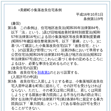
○美郷町小集落改良住宅条例
平成16年10月1日
条例第119号
(趣旨)
第1条
この条例は、住宅地区改良法
(昭和35年法律第84号。
以下「法」という。)
及び旧地域改善対策特別措置法
(昭和
57年法律第16号)
による旧小集落地区等改良事業制度要綱
(昭和57年建設省住整発第26号。以下「要綱」という。)
に
基づいて建設した小集落改良住宅
(以下「改良住宅」とい
う。)
の設置及び管理について、法第29条において準用する
公営住宅法
(昭和26年法律第193号)
及び地方自治法
(昭和22
年法律第67号)
並びにこれらに基づく命令の定めるところに
よるほか、必要な事項を定めるものとする。
(改良住宅の設置)
第2条
改良住宅を
別表第1
のとおり設置する。
(入居許可の申請)
第3条
改良住宅に入居しようとする者は、小集落地区改良住
宅入居申込書を町長に提出して、その許可を受けなければ
ならない。
ただし、その者又は現に同居し、若しくは同居
しようとする親族が暴力団員による不当な行為の防止等に
関する法律
(平成3年法律第77号)
第2条第6号に規定する暴力
団員
(以下「暴力団員」という。)
である場合は許可を受け
ることができない。