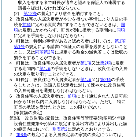
収入を有する者で町長が適当と認める保証人の連署する
請書を提出しなければならない。
(2)
第12条
の規定により敷金を納付すること。
2
改良住宅の入居決定者がやむを得ない事情により入居の手
続を
前項
に定める期間内にすることができないときは、
同
項
の規定にかかわらず、町長が別に指示する期間内に
同項
に定める手続をしなければならない。
3
町長は、特別の事情があると認める者に対しては、
第1項
第1号
の規定による請書に保証人の連署を必要としないこと
とし、又は
同項第2号
に規定する敷金の減免若しくは徴収の
猶予をすることができる。
4
町長は、改良住宅の入居決定者が
第1項
又は
第2項
に規定
する期間内に
第1項
の手続をしないときは、改良住宅の入居
の決定を取り消すことができる。
5
町長は、改良住宅の入居決定者が
第1項
又は
第2項
の手続
をしたときは、当該入居決定者に対して速やかに改良住宅
の入居可能日を通知しなければならない。
6
改良住宅の入居決定者は、
前項
により通知された入居可能
日から10日以内に入居しなければならない。
ただし、特に
町長の承認を受けたときは、この限りでない。
(家賃額の決定)
第8条
改良住宅の家賃は、改良住宅等管理要領
(昭和54年建
設省住整発第6号)
第4に規定する算出方法により算出した額
の範囲内において、
別表第2
に定めるとおりとする。
2
第6条
の規定による入居決定者の家賃の決定については、