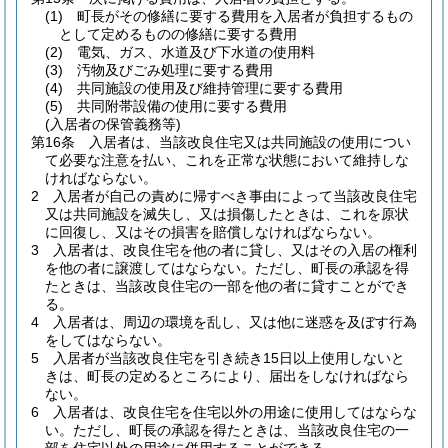
(1)
町長がその修繕に要する費用を入居者が負担するもの
として定めるものの修繕に要する費用
(2)
電気、ガス、水道及び下水道の使用料
(3)
汚物及びごみ処理に要する費用
(4)
共同施設の使用及び維持管理に要する費用
(5)
共同附帯設備の使用に要する費用
(入居者の保管義務等)
第16条
入居者は、当該改良住宅又は共同施設の使用につい
て必要な注意を払い、これを正常な状態において維持しな
ければならない。
2
入居者が自己の責めに帰すべき事由によって当該改良住宅
又は共同施設を滅失し、又は損傷したときは、これを原状
に回復し、又はその損害を賠償しなければならない。
3
入居者は、改良住宅を他の者に貸し、又はその入居の権利
を他の者に譲渡してはならない。
ただし、町長の承認を得
たときは、当該改良住宅の一部を他の者に貸すことができ
る。
4
入居者は、周辺の環境を乱し、又は他に迷惑を及ぼす行為
をしてはならない。
5
入居者が当該改良住宅を引き続き15日以上使用しないと
きは、町長の定めるところにより、届出をしなければなら
ない。
6
入居者は、改良住宅を住宅以外の用途に使用してはならな
い。
ただし、町長の承認を得たときは、当該改良住宅の一