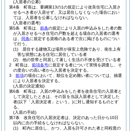
(入居者の公募)
第4条
町長は、要綱第13の1の規定により改良住宅に入居さ
せるべき者が入居せず、又は居住しなくなった場合におい
ては、入居者を公募しなければならない。
(入居者の選考)
第5条
町長は、
前条
の規定により入居の申込みをした者の数
が入居させるべき住宅の戸数を超える場合の入居者の選考
は、
同条
に規定する資格のある者で次に掲げるものについ
て行う。
(1)
居住する建物又は場所が保安上危険であり、衛生上有
害な状態にある住宅に居住している者
(2)
他の世帯と同居して著しく生活の不便を受けている者
2
町長は、
前項各号
に規定する者について実情を調査し、そ
の度合いの高い者から入居者を決定する。
3
前項
の場合において、順位を定め難い者については、抽選
により入居者を決定する。
(入居の決定通知)
第6条
町長は、入居の申込みをした者を改良住宅の入居者と
して決定したときは、その旨を当該入居者として決定した
者
(以下「入居決定者」という。)
に対し通知するものとす
る。
(入居の手続)
第7条
改良住宅の入居決定者は、決定のあった日から10日
以内に次の手続をしなければならない。
(1)
町内に居住し、かつ、入居を許可された者と同程度の