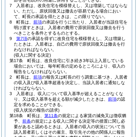
部を住宅以外の用途に併用することができる。
7
入居者は、改良住宅を模様替えし、又は増築してはならな
い。
ただし、原状回復又は撤去が容易である場合におい
て、町長の承認を得たときは、この限りでない。
8
町長は、
前項
の承認を行うに当たり、入居者が当該住宅を
明け渡すときは、入居者の費用で原状回復又は撤去を行う
べきことを条件とするものとする。
9
第7項
の承認を得ずに改良住宅を模様替えし、又は増築し
たときは、入居者は、自己の費用で原状回復又は撤去を行
わなければならない。
(収入に関する決定)
第17条
町長は、改良住宅に引き続き3年以上入居している
場合においては、毎年町長の定めるところにより、収入の
報告をしなければならない。
2
町長は、
前項
の報告又は町長の行う調査に基づき、入居者
の収入及び収入基準超過を決定し、当該入居者に通知しな
ければならない。
3
入居者は、収入について収入基準が超えることがなくな
り、又は収入基準を超える額が減少したときは、
前項
の認
定を求めることができる。
(収入状況の報告の請求)
第18条
町長は、
第11条
の規定による家賃の減免又は徴収猶
予、
前条
の規定による収入に関する決定等の措置に関し必
要があると認めるときは、入居者の収入の状況について当
該入居者若しくはその雇主、取引先その他の関係人に報告