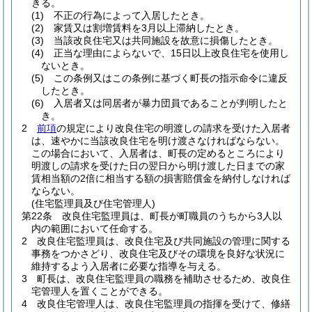
きる。
(1)
不正の行為によって入居したとき。
(2)
家賃又は割増賃料を3月以上滞納したとき。
(3)
当該改良住宅又は共同施設を故意に損傷したとき。
(4)
正当な理由によらないで、15日以上改良住宅を使用し
ないとき。
(5)
この条例又はこの条例に基づく町長の指示命令に違反
したとき。
(6)
入居者又は同居者が暴力団員であることが判明したと
き。
2
前項
の規定により改良住宅の明渡しの請求を受けた入居者
は、速やかに当該改良住宅を明け渡さなければならない。
この場合において、入居者は、町長の定めるところにより
明渡しの請求を受けた日の翌日から明け渡した日までの家
賃相当額の2倍に相当する額の損害賠償金を納付しなければ
ならない。
(住宅監理員及び住宅管理人)
第22条
改良住宅監理員は、町長が町職員のうちから3人以
内の範囲において任命する。
2
改良住宅監理員は、改良住宅及び共同施設の管理に関する
事務をつかさどり、改良住宅及びその環境を良好な状況に
維持するよう入居者に必要な指導を与える。
3
町長は、改良住宅監理員の職務を補助させるため、改良住
宅管理人を置くことができる。
4
改良住宅管理人は、改良住宅監理員の指揮を受けて、修繕