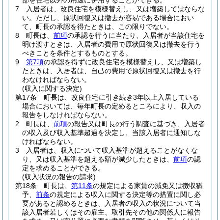
部を住宅以外の用途に併用することができる。
7
入居者は、改良住宅を模様替えし、又は増築してはならな
い。
ただし、原状回復又は撤去が容易である場合におい
て、町長の承認を得たときは、この限りでない。
8
町長は、
前項
の承認を行うに当たり、入居者が当該住宅を
明け渡すときは、入居者の費用で原状回復又は撤去を行う
べきことを条件とするものとする。
9
第7項
の承認を得ずに改良住宅を模様替えし、又は増築し
たときは、入居者は、自己の費用で原状回復又は撤去を行
わなければならない。
(収入に関する決定)
第17条
町長は、改良住宅に引き続き3年以上入居している
場合においては、毎年町長の定めるところにより、収入の
報告をしなければならない。
2
町長は、
前項
の報告又は町長の行う調査に基づき、入居者
の収入及び収入基準超過を決定し、当該入居者に通知しな
ければならない。
3
入居者は、収入について収入基準が超えることがなくな
り、又は収入基準を超える額が減少したときは、
前項
の認
定を求めることができる。
(収入状況の報告の請求)
第18条
町長は、
第11条
の規定による家賃の減免又は徴収猶
予、
前条
の規定による収入に関する決定等の措置に関し必
要があると認めるときは、入居者の収入の状況について当
該入居者若しくはその雇主、取引先その他の関係人に報告