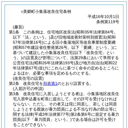
○美郷町小集落改良住宅条例
平成16年10月1日
条例第119号
(趣旨)
第1条
この条例は、住宅地区改良法
(昭和35年法律第84号。
以下「法」という。)
及び旧地域改善対策特別措置法
(昭和
57年法律第16号)
による旧小集落地区等改良事業制度要綱
(昭和57年建設省住整発第26号。以下「要綱」という。)
に
基づいて建設した小集落改良住宅
(以下「改良住宅」とい
う。)
の設置及び管理について、法第29条において準用する
公営住宅法
(昭和26年法律第193号)
及び地方自治法
(昭和22
年法律第67号)
並びにこれらに基づく命令の定めるところに
よるほか、必要な事項を定めるものとする。
(改良住宅の設置)
第2条
改良住宅を
別表第1
のとおり設置する。
(入居許可の申請)
第3条
改良住宅に入居しようとする者は、小集落地区改良住
宅入居申込書を町長に提出して、その許可を受けなければ
ならない。
ただし、その者又は現に同居し、若しくは同居
しようとする親族が暴力団員による不当な行為の防止等に
関する法律
(平成3年法律第77号)
第2条第6号に規定する暴力
団員
(以下「暴力団員」という。)
である場合は許可を受け
ることができない。