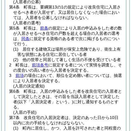
(入居者の公募)
第4条
町長は、要綱第13の1の規定により改良住宅に入居さ
せるべき者が入居せず、又は居住しなくなった場合におい
ては、入居者を公募しなければならない。
(入居者の選考)
第5条
町長は、
前条
の規定により入居の申込みをした者の数
が入居させるべき住宅の戸数を超える場合の入居者の選考
は、
同条
に規定する資格のある者で次に掲げるものについ
て行う。
(1)
居住する建物又は場所が保安上危険であり、衛生上有
害な状態にある住宅に居住している者
(2)
他の世帯と同居して著しく生活の不便を受けている者
2
町長は、
前項各号
に規定する者について実情を調査し、そ
の度合いの高い者から入居者を決定する。
3
前項
の場合において、順位を定め難い者については、抽選
により入居者を決定する。
(入居の決定通知)
第6条
町長は、入居の申込みをした者を改良住宅の入居者と
して決定したときは、その旨を当該入居者として決定した
者
(以下「入居決定者」という。)
に対し通知するものとす
る。
(入居の手続)
第7条
改良住宅の入居決定者は、決定のあった日から10日
以内に次の手続をしなければならない。
(1)
町内に居住し、かつ、入居を許可された者と同程度の