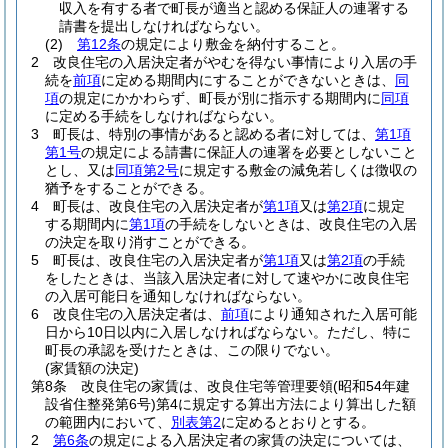
収入を有する者で町長が適当と認める保証人の連署する
請書を提出しなければならない。
(2)
第12条
の規定により敷金を納付すること。
2
改良住宅の入居決定者がやむを得ない事情により入居の手
続を
前項
に定める期間内にすることができないときは、
同
項
の規定にかかわらず、町長が別に指示する期間内に
同項
に定める手続をしなければならない。
3
町長は、特別の事情があると認める者に対しては、
第1項
第1号
の規定による請書に保証人の連署を必要としないこと
とし、又は
同項第2号
に規定する敷金の減免若しくは徴収の
猶予をすることができる。
4
町長は、改良住宅の入居決定者が
第1項
又は
第2項
に規定
する期間内に
第1項
の手続をしないときは、改良住宅の入居
の決定を取り消すことができる。
5
町長は、改良住宅の入居決定者が
第1項
又は
第2項
の手続
をしたときは、当該入居決定者に対して速やかに改良住宅
の入居可能日を通知しなければならない。
6
改良住宅の入居決定者は、
前項
により通知された入居可能
日から10日以内に入居しなければならない。
ただし、特に
町長の承認を受けたときは、この限りでない。
(家賃額の決定)
第8条
改良住宅の家賃は、改良住宅等管理要領
(昭和54年建
設省住整発第6号)
第4に規定する算出方法により算出した額
の範囲内において、
別表第2
に定めるとおりとする。
2
第6条
の規定による入居決定者の家賃の決定については、