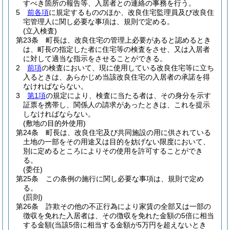
すべき箇所の報告等、入居者との連絡の事務を行う。
5
前各項
に規定するもののほか、改良住宅監理員及び改良住
宅管理人に関し必要な事項は、規則で定める。
(立入検査)
第23条
町長は、改良住宅の管理上必要があると認めるとき
は、町長の指定した者に住宅等の検査をさせ、又は入居者
に対して適当な指示をさせることができる。
2
前項
の検査において、現に使用している改良住宅等に立ち
入るときは、あらかじめ当該改良住宅の入居者の承諾を得
なければならない。
3
第1項
の規定により、検査に当たる者は、その身分を示す
証票を携帯し、関係人の請求があったときは、これを提示
しなければならない。
(敷地の目的外使用)
第24条
町長は、改良住宅及び共同施設の用に供されている
土地の一部をその用途又は目的を妨げない限度において、
別に定めるところによりその使用を許可することができ
る。
(委任)
第25条
この条例の施行に関し必要な事項は、規則で定め
る。
(罰則)
第26条
詐欺その他の不正行為により家賃の全部又は一部の
徴収を免れた入居者は、その徴収を免れた金額の5倍に相当
する金額
(当該5倍に相当する金額が5万円を超えないとき