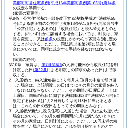
美郷町町営住宅条例
(平成16年美郷町条例第165号)
第14条
の規定を準用する。
(家賃の変更等)
第9条
公営住宅法の一部を改正する法律
(平成8年法律第55
号)
による改正前の公営住宅法第13条第1項各号
(同項各号中
「公営住宅」とあるのは「改良住宅」と読み替えるものと
する。)
のいずれかに該当する場合においては、町長は、家
賃を変更し、又は
前条
の規定にかかわらず家賃を別に定め
ることができる。
ただし、同法第13条第2項に該当する場
合においては、同項に規定する手続を経なければならな
い。
(家賃の納付)
第10条
家賃は、
第7条第5項
の入居可能日から改良住宅を明
け渡した日
(
第22条
による明渡しの請求のあった日)
まで徴
収する。
2
入居者は、納入通知書により毎月末日
(月の中途で明け渡
した場合は、当該明渡しの日)
までにその月分の家賃を納入
しなければならない。
ただし、その期限が日曜日若しくは
土曜日、国民の祝日に関する法律
(昭和23年法律第178号)
に
規定する休日又は1月2日若しくは同月3日に当たるとき
は、これらの日の翌日をもってその期限とみなす。
3
入居者が新たに改良住宅に入居した場合、又は立ち退いた
場合において、その月の使用期間が1月に満たないときは、
その月の家賃は、日割計算による。
ただし、10円未満の端
数を生じた場合においては、これを切り捨てるものとす