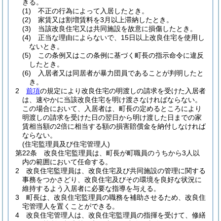
きる。
(1)
不正の行為によって入居したとき。
(2)
家賃又は割増賃料を3月以上滞納したとき。
(3)
当該改良住宅又は共同施設を故意に損傷したとき。
(4)
正当な理由によらないで、15日以上改良住宅を使用し
ないとき。
(5)
この条例又はこの条例に基づく町長の指示命令に違反
したとき。
(6)
入居者又は同居者が暴力団員であることが判明したと
き。
2
前項
の規定により改良住宅の明渡しの請求を受けた入居者
は、速やかに当該改良住宅を明け渡さなければならない。
この場合において、入居者は、町長の定めるところにより
明渡しの請求を受けた日の翌日から明け渡した日までの家
賃相当額の2倍に相当する額の損害賠償金を納付しなければ
ならない。
(住宅監理員及び住宅管理人)
第22条
改良住宅監理員は、町長が町職員のうちから3人以
内の範囲において任命する。
2
改良住宅監理員は、改良住宅及び共同施設の管理に関する
事務をつかさどり、改良住宅及びその環境を良好な状況に
維持するよう入居者に必要な指導を与える。
3
町長は、改良住宅監理員の職務を補助させるため、改良住
宅管理人を置くことができる。
4
改良住宅管理人は、改良住宅監理員の指揮を受けて、修繕