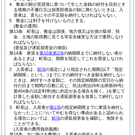
4
敷金の額が賃貸借に基づいて生じた金銭の給付を目的とす
る債務の不履行又は損害賠償金の額に満たないときは、入
居者は、直ちにその不足額を納付しなければならない。
5
敷金には利子を付けないものとする。
(敷金の運用)
第13条
町長は、敷金は国債、地方債又は社債の取得、預
金、土地の取得費に充てる等安全確実な方法で運用しなけ
ればならない。
(督促及び遅延損害金の徴収)
第14条
家賃を
第10条第2項
の納期限までに納付しない者が
あるときは、町長は、期限を指定してこれを督促しなけれ
ばならない。
2
入居者は、
前項
の規定により指定された期限
(以下「指定
納期限」という。)
までにその納付すべき金額を納付しない
ときは、納付すべき金額に、その指定納期限の翌日から納
付の日まで期間の日数に応じ、民法
(明治29年法律第89号)
第404条の法定利率
(他に約定がある場合を除く。)
を乗じて
計算した金額に相当する遅延損害金を加算して納付しなけ
ればならない。
3
町長は、入居者が
第1項
の指定納期限までに家賃を納付し
なかったことについてやむを得ない事由があると認められ
る場合においては、
前項
の遅延損害金を減額し、免除する
ことができる。
(入居者の費用負担義務)
第15条
次に掲げる費用は、入居者の負担とする。