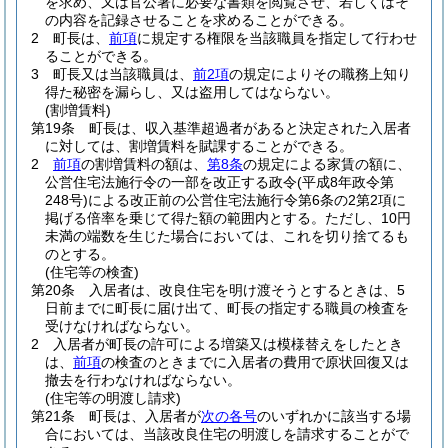
を求め、又は官公署に必要な書類を閲覧させ、若しくはそ
の内容を記録させることを求めることができる。
2
町長は、
前項
に規定する権限を当該職員を指定して行わせ
ることができる。
3
町長又は当該職員は、
前2項
の規定によりその職務上知り
得た秘密を漏らし、又は盗用してはならない。
(割増賃料)
第19条
町長は、収入基準超過者があると決定された入居者
に対しては、割増賃料を賦課することができる。
2
前項
の割増賃料の額は、
第8条
の規定による家賃の額に、
公営住宅法施行令の一部を改正する政令
(平成8年政令第
248号)
による改正前の公営住宅法施行令第6条の2第2項に
掲げる倍率を乗じて得た額の範囲内とする。
ただし、10円
未満の端数を生じた場合においては、これを切り捨てるも
のとする。
(住宅等の検査)
第20条
入居者は、改良住宅を明け渡そうとするときは、5
日前までに町長に届け出て、町長の指定する職員の検査を
受けなければならない。
2
入居者が町長の許可による増築又は模様替えをしたとき
は、
前項
の検査のときまでに入居者の費用で原状回復又は
撤去を行わなければならない。
(住宅等の明渡し請求)
第21条
町長は、入居者が
次の各号
のいずれかに該当する場
合においては、当該改良住宅の明渡しを請求することがで