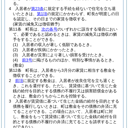
る。
4
入居者が
第23条
に規定する手続を経ないで住宅を立ち退
いたときは、
第1項
の規定にかかわらず、町長が明渡しの日
を認定し、その日までの家賃を徴収する。
(家賃の減免又は徴収猶予)
第11条
町長は、
次の各号
のいずれかに該当する場合におい
て、必要であると認めるときは、家賃の減免又は徴収の猶
予をすることができる。
(1)
入居者の収入が著しく低額であるとき。
(2)
入居者が疾病にかかったとき。
(3)
入居者が災害により著しい損害を受けたとき。
(4)
前3号
に掲げるもののほか、特別な事情があるとき。
(敷金)
第12条
町長は、入居者から3月分の家賃に相当する敷金を
徴収することができる。
2
前項
に規定する敷金は、入居者が改良住宅を立ち退くと
き、これを還付する。
ただし、賃貸借に基づいて生じた金
銭の給付を目的とする債務の不履行又は損害賠償金がある
ときは、敷金のうちからこれを控除する。
3
入居者が賃貸借に基づいて生じた金銭の給付を目的とする
債務を履行しないときは、町は敷金をその債務の弁済に充
てることができる。
この場合において、入居者は町に対
し、敷金をもって賃貸借に基づいて生じた金銭の給付を目
的とする債務の不履行の弁済に充てることを請求すること
ができない。