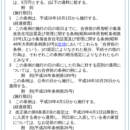
は、5万円とする。)
以下の過料に処する。
附
則
(施行期日)
1
この条例は、平成16年10月1日から施行する。
(経過措置)
2
この条例の施行の日の前日までに、合併前の邑智町小集落
改良住宅設置及び管理に関する条例
(昭和48年邑智町条例第
23号)
又は小集落改良住宅設置及び管理に関する条例
(昭和
48年大和村条例第10号)
(
次項
においてこれらを「合併前の
条例」という。)
の規定によりなされた処分、手続その他の
行為は、それぞれこの条例の相当規定によりなされたもの
とみなす。
3
この条例の施行の日の前にした行為に対する罰則の適用に
ついては、なお合併前の条例の例による。
附
則
(平成16年
条例第189号)
この条例は、公布の日から施行し、平成16年10月25日から
適用する。
附
則
(平成19年
条例第25号)
(施行期日)
1
この条例は、平成19年4月1日から施行する。
(経過措置)
2
改正後の第8条第2項の規定は、平成19年4月1日以降新た
に入居する者から適用し、同日前に入居している者の家賃
については、なお従前の例による。
附
則
(平成20年
条例第26号)