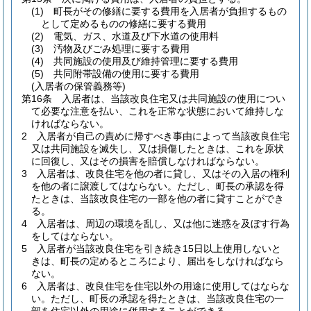
(1)
町長がその修繕に要する費用を入居者が負担するもの
として定めるものの修繕に要する費用
(2)
電気、ガス、水道及び下水道の使用料
(3)
汚物及びごみ処理に要する費用
(4)
共同施設の使用及び維持管理に要する費用
(5)
共同附帯設備の使用に要する費用
(入居者の保管義務等)
第16条
入居者は、当該改良住宅又は共同施設の使用につい
て必要な注意を払い、これを正常な状態において維持しな
ければならない。
2
入居者が自己の責めに帰すべき事由によって当該改良住宅
又は共同施設を滅失し、又は損傷したときは、これを原状
に回復し、又はその損害を賠償しなければならない。
3
入居者は、改良住宅を他の者に貸し、又はその入居の権利
を他の者に譲渡してはならない。
ただし、町長の承認を得
たときは、当該改良住宅の一部を他の者に貸すことができ
る。
4
入居者は、周辺の環境を乱し、又は他に迷惑を及ぼす行為
をしてはならない。
5
入居者が当該改良住宅を引き続き15日以上使用しないと
きは、町長の定めるところにより、届出をしなければなら
ない。
6
入居者は、改良住宅を住宅以外の用途に使用してはならな
い。
ただし、町長の承認を得たときは、当該改良住宅の一