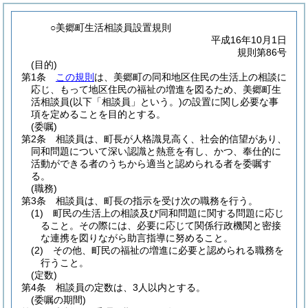
○美郷町生活相談員設置規則
平成16年10月1日
規則第86号
(目的)
第1条
この規則
は、美郷町の同和地区住民の生活上の相談に
応じ、もって地区住民の福祉の増進を図るため、美郷町生
活相談員
(以下「相談員」という。)
の設置に関し必要な事
項を定めることを目的とする。
(委嘱)
第2条
相談員は、町長が人格識見高く、社会的信望があり、
同和問題について深い認識と熱意を有し、かつ、奉仕的に
活動ができる者のうちから適当と認められる者を委嘱す
る。
(職務)
第3条
相談員は、町長の指示を受け次の職務を行う。
(1)
町民の生活上の相談及び同和問題に関する問題に応じ
ること。
その際には、必要に応じて関係行政機関と密接
な連携を図りながら助言指導に努めること。
(2)
その他、町民の福祉の増進に必要と認められる職務を
行うこと。
(定数)
第4条
相談員の定数は、3人以内とする。
(委嘱の期間)