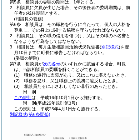
第5条
相談員の委嘱の期間は、1年とする。
2
相談員に欠員が生じた場合、その後任者の委嘱期間は、前
任者の残任期間とする。
(相談員の義務)
第6条
相談員は、その職務を行うに当たって、個人の人格を
尊重し、その身上に関する秘密を守らなければならない。
2
相談員は、その職の信用を傷つけ、又はその職の不名誉と
なるような行為をしてはならない。
3
相談員は、毎月生活相談員活動状況報告書
(
別記様式
)
を翌
月10日までに町長に報告しなければならない。
(委嘱の解除)
第7条
相談員が
次の各号
のいずれかに該当する場合、町長
は、当該相談員の委嘱を解くことができる。
(1)
職務の遂行に支障があり、又はこれに堪えないとき。
(2)
職務を怠り、又は職務上の義務に違反したとき。
(3)
相談員たるにふさわしくない非行のあったとき。
附
則
この規則
は、平成16年10月1日から施行する。
附
則
(平成25年
規則第3号)
この規則は、平成25年4月1日から施行する。
別記様式
(第6条関係)