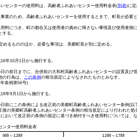
あいセンターの使用料は、高齢者ふれあいセンター使用料金表
(
別表
)
に定
益事業のため、高齢者ふれあいセンターを使用するときで、町長が必要
使用料につき、町の都合又は使用者の責めに帰さない事情及び使用者側
とする。
定めるもののほか、必要な事項は、美郷町長が別に定める。
16年10月1日から施行する。
の日の前日までに、合併前の大和村高齢者ふれあいセンターの設置及び
他の行為は、
この条例
の相当規定によりなされたものとみなす。
8年
条例第56号)
18年9月1日から施行する。
の日前にこの条例による改正前の美郷町高齢者ふれあいセンター条例
(以
正後の美郷町高齢者ふれあいセンター条例の相当規定により行われた処
後において改正前の条例の規定に基づき納付すべき使用料については、
センター使用料金表
9時～12時
12時～17時