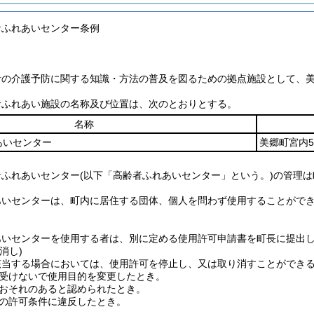
者ふれあいセンター条例
者の介護予防に関する知識・方法の普及を図るための拠点施設として、
者ふれあい施設の名称及び位置は、次のとおりとする。
名称
あいセンター
美郷町宮内5
者ふれあいセンター
(以下「高齢者ふれあいセンター」という。)
の管理は
あいセンターは、町内に居住する団体、個人を問わず使用することがで
あいセンターを使用する者は、別に定める使用許可申請書を町長に提出
消し)
該当する場合においては、使用許可を停止し、又は取り消すことができ
受けないで使用目的を変更したとき。
おそれのあると認められたとき。
の許可条件に違反したとき。