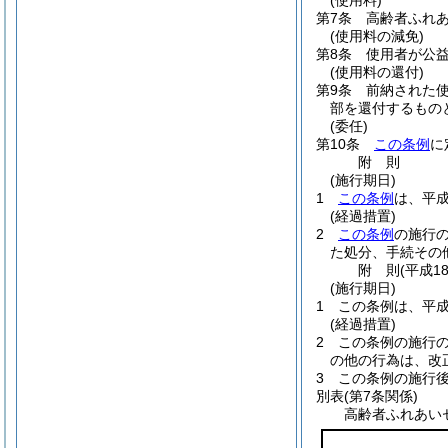
(使用料)
第7条
高齢者ふれ
(使用料の減免)
第8条
使用者が公
(使用料の還付)
第9条
前納された
部を還付するもの
(委任)
第10条
この条例
に
附
則
(施行期日)
1
この条例
は、平成
(経過措置)
2
この条例
の施行
た処分、手続その
附
則
(平成1
(施行期日)
1
この条例は、平成
(経過措置)
2
この条例の施行
の他の行為は、改
3
この条例の施行
別表
(第7条関係)
高齢者ふれあい