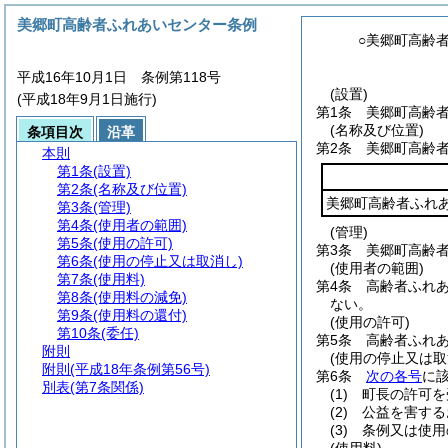
美郷町高齢者ふれあいセンター条例
○美郷町高齢
平成16年10月1日 条例第118号
(設置)
(平成18年9月1日施行)
第1条
美郷町高齢
(名称及び位置)
条項目次
沿革
第2条
美郷町高齢
本則
第1条
(設置)
第2条
(名称及び位置)
美郷町高齢者ふれ
第3条
(管理)
第4条
(使用者の範囲)
(管理)
第5条
(使用の許可)
第3条
美郷町高齢
第6条
(使用の停止又は取消し)
(使用者の範囲)
第7条
(使用料)
第4条
高齢者ふれ
第8条
(使用料の減免)
ない。
第9条
(使用料の還付)
(使用の許可)
第10条
(委任)
第5条
高齢者ふれ
附則
(使用の停止又は取
附則
(平成18年条例第56号)
第6条
次の各号
に
別表
(第7条関係)
(1)
町長の許可を
(2)
公益を害する
(3)
条例又は使用