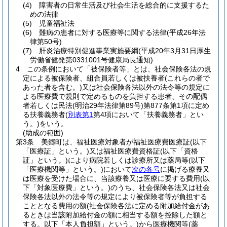
(4)
障害者の日常生活及び社会生活を総合的に支援するた
めの法律
(5)
児童福祉法
(6)
難病の患者に対する医療等に関する法律
(平成26年法
律第50号)
(7)
肝炎治療特別促進事業実施要綱
(平成20年3月31日厚生
労働省健発第0331001号健康局長通知)
4
この条例において「被保険者等」とは、社会保険各法の規
定による被保険者、組合員若しくは被扶養者
(これらの者で
あった者を含む。)
又は社会保険各法以外の法令等の規定に
よる医療費で規則で定めるものを負担する患者、その配偶
者若しくは民法
(明治29年法律第89号)
第877条第1項に定め
る扶養義務者
(
別表第1
第4項において「扶養義務者」とい
う。)
をいう。
(助成の範囲)
第3条
美郷町は、福祉医療対象者が福祉医療費医療証
(以下
「医療証」という。)
又は福祉医療費資格証
(以下「資格
証」という。)
により病院若しくは診療所又は薬局等
(以下
「医療機関等」という。)
において
次の各号
に掲げる療養又
は医療を受けた場合に、当該療養又は医療に要する費用
(以
下「対象医療費」という。)
のうち、社会保険各法又は社会
保険各法以外の法令等の規定により被保険者等が負担する
こととなる費用の額
(社会保険各法に定める附加給付金があ
るときは当該附加給付金の額に相当する額を控除した額と
する。以下「本人負担額」という。)
から医療機関等
(薬