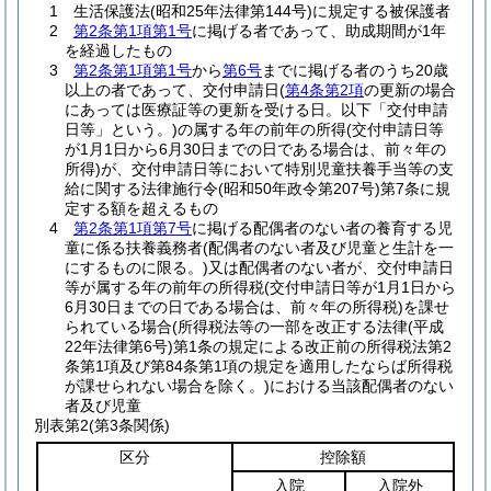
1 生活保護法(昭和25年法律第144号)に規定する被保護者
2
第2条第1項第1号
に掲げる者であって、助成期間が1年
を経過したもの
3
第2条第1項第1号
から
第6号
までに掲げる者のうち20歳
以上の者であって、交付申請日(
第4条第2項
の更新の場合
にあっては医療証等の更新を受ける日。以下「交付申請
日等」という。)の属する年の前年の所得(交付申請日等
が1月1日から6月30日までの日である場合は、前々年の
所得)が、交付申請日等において特別児童扶養手当等の支
給に関する法律施行令(昭和50年政令第207号)第7条に規
定する額を超えるもの
4
第2条第1項第7号
に掲げる配偶者のない者の養育する児
童に係る扶養義務者(配偶者のない者及び児童と生計を一
にするものに限る。)又は配偶者のない者が、交付申請日
等が属する年の前年の所得税(交付申請日等が1月1日から
6月30日までの日である場合は、前々年の所得税)を課せ
られている場合(所得税法等の一部を改正する法律(平成
22年法律第6号)第1条の規定による改正前の所得税法第2
条第1項及び第84条第1項の規定を適用したならば所得税
が課せられない場合を除く。)における当該配偶者のない
者及び児童
別表第2
(第3条関係)
区分
控除額
入院
入院外