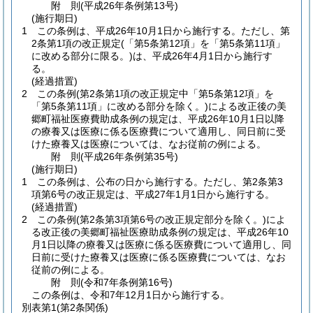
附
則
(平成26年
条例第13号)
(施行期日)
1
この条例は、平成26年10月1日から施行する。
ただし、第
2条第1項の改正規定
(「第5条第12項」を「第5条第11項」
に改める部分に限る。)
は、平成26年4月1日から施行す
る。
(経過措置)
2
この条例
(第2条第1項の改正規定中「第5条第12項」を
「第5条第11項」に改める部分を除く。)
による改正後の美
郷町福祉医療費助成条例の規定は、平成26年10月1日以降
の療養又は医療に係る医療費について適用し、同日前に受
けた療養又は医療については、なお従前の例による。
附
則
(平成26年
条例第35号)
(施行期日)
1
この条例は、公布の日から施行する。
ただし、第2条第3
項第6号の改正規定は、平成27年1月1日から施行する。
(経過措置)
2
この条例
(第2条第3項第6号の改正規定部分を除く。)
によ
る改正後の美郷町福祉医療助成条例の規定は、平成26年10
月1日以降の療養又は医療に係る医療費について適用し、同
日前に受けた療養又は医療に係る医療費については、なお
従前の例による。
附
則
(令和7年
条例第16号)
この条例は、令和7年12月1日から施行する。
別表第1
(第2条関係)