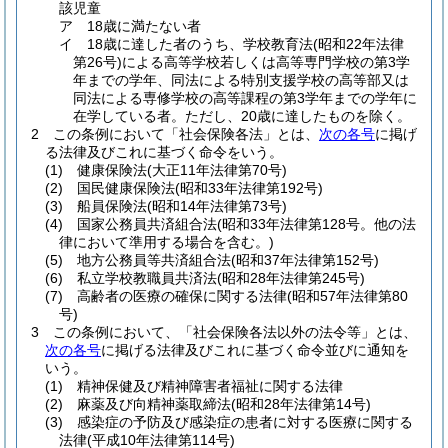
該児童
ア
18歳に満たない者
イ
18歳に達した者のうち、学校教育法
(昭和22年法律
第26号)
による高等学校若しくは高等専門学校の第3学
年までの学年、同法による特別支援学校の高等部又は
同法による専修学校の高等課程の第3学年までの学年に
在学している者。
ただし、20歳に達したものを除く。
2
この条例において「社会保険各法」とは、
次の各号
に掲げ
る法律及びこれに基づく命令をいう。
(1)
健康保険法
(大正11年法律第70号)
(2)
国民健康保険法
(昭和33年法律第192号)
(3)
船員保険法
(昭和14年法律第73号)
(4)
国家公務員共済組合法
(昭和33年法律第128号。他の法
律において準用する場合を含む。)
(5)
地方公務員等共済組合法
(昭和37年法律第152号)
(6)
私立学校教職員共済法
(昭和28年法律第245号)
(7)
高齢者の医療の確保に関する法律
(昭和57年法律第80
号)
3
この条例において、「社会保険各法以外の法令等」とは、
次の各号
に掲げる法律及びこれに基づく命令並びに通知を
いう。
(1)
精神保健及び精神障害者福祉に関する法律
(2)
麻薬及び向精神薬取締法
(昭和28年法律第14号)
(3)
感染症の予防及び感染症の患者に対する医療に関する
法律
(平成10年法律第114号)