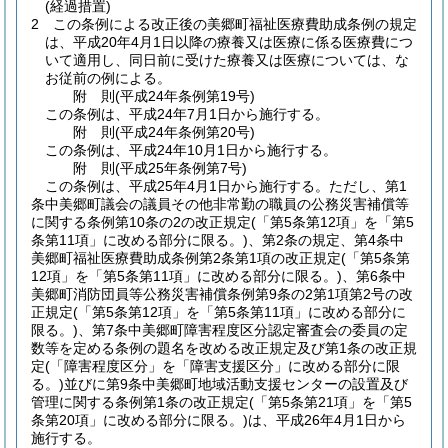
(経過措置)
2
この条例による改正後の美郷町福祉医療費助成条例の規定
は、平成20年4月1日以降の療養又は医療に係る医療費につ
いて適用し、同日前に受けた療養又は医療については、な
お従前の例による。
附
則
(平成24年
条例第19号)
この条例は、平成24年7月1日から施行する。
附
則
(平成24年
条例第20号)
この条例は、平成24年10月1日から施行する。
附
則
(平成25年
条例第7号)
この条例は、平成25年4月1日から施行する。
ただし、第1
条中美郷町議会の議員その他非常勤の職員の公務災害補償等
に関する条例第10条の2の改正規定
(「第5条第12項」を「第5
条第11項」に改める部分に限る。)
、第2条の規定、第4条中
美郷町福祉医療費助成条例第2条第1項の改正規定
(「第5条第
12項」を「第5条第11項」に改める部分に限る。)
、第6条中
美郷町消防団員等公務災害補償条例第9条の2第1項第2号の改
正規定
(「第5条第12項」を「第5条第11項」に改める部分に
限る。)
、第7条中美郷町障害程度区分認定審査会の委員の定
数等を定める条例の題名を改める改正規定及び第1条の改正規
定
(「障害程度区分」を「障害支援区分」に改める部分に限
る。)
並びに第9条中美郷町地域活動支援センターの設置及び
管理に関する条例第1条の改正規定
(「第5条第21項」を「第5
条第20項」に改める部分に限る。)
は、平成26年4月1日から
施行する。