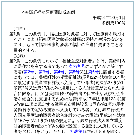
○美郷町福祉医療費助成条例
平成16年10月1日
条例第106号
(目的)
第1条
この条例は、福祉医療対象者に対して医療費を助成す
ることにより福祉医療対象者の健康の保持と生活の安定を
図り、もって福祉医療対象者の福祉の増進に資することを
目的とする。
(定義)
第2条
この条例において「福祉医療対象者」とは、美郷町内
に居住地を有する者であって
次の各号
のいずれかに該当す
る者
(
第2号
、
第3号
、
第4号
、
第5号
又は
第6号
に該当する者
にあっては、美郷町外の児童福祉法
(昭和22年法律第164号)
に規定する児童福祉施設へ入所している者
(同法第27条第1
項第3号又は第27条の2の規定による入所措置がとられた場
合に限る。)
、又は美郷町外の障害者の日常生活及び社会生
活を総合的に支援するための法律
(平成17年法律第123号)
第
5条第11項に規定する障害者支援施設又は同条第1項の厚生
労働省令で定める施設へ入所している者、又は独立行政法
人国立重度知的障害者総合施設のぞみの園法
(平成14年法律
第167号)
第11条第1項の規定により独立行政法人国立重度
知的障害者施設のぞみの園の設置する施設に入所している
者を含む。)
をいう。
ただし、
別表第1
に掲げる者を除く。