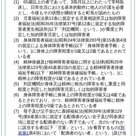
(1)
65歳以上の者であって、3箇月以上にわたって常時臥
床し、日常生活における基本的動作に他人の介護を必要
とし、今後もその状態が継続すると町長が認めたもの
(2)
児童福祉法第12条に規定する児童相談所又は知的障害
者福祉法
(昭和35年法律第37号)
第12条に規定する知的障
害者更生相談所
(以下「判定機関」という。)
が重度と判
定した知的障害児若しくは知的障害者
(3)
身体障害者福祉法
(昭和24年法律第283号)
第15条第4項
の規定による身体障害者手帳
(以下「身体障害者手帳」と
いう。)
に身体上の障害程度が1級又は2級であるとされて
いる者
(4)
精神保健及び精神障害者福祉に関する法律
(昭和25年
法律第123号)
第45条第2項の規定による精神障害者保健
福祉手帳
(以下「精神障害者保健福祉手帳」という。)
に
精神上の障害程度が1級であるとされている者
(5)
判定機関が身体又は精神に相当の障害を有し重度と同
程度と判定した知的障害児若しくは知的障害者
(6)
身体障害者手帳に身体上の障害程度が3級又は4級であ
るとされており、かつ、精神障害者保健福祉手帳に精神
上の障害程度が2級であるとされている者
(7)
母子及び父子並びに寡婦福祉法
(昭和39年法律第129
号)
第6条第1項に規定する配偶者のない女子及び同条第2
項に規定する配偶者のない男子であって、次のいずれか
に該当する者
(以下「児童」という。)
を養育するもの
(
別
表第1
第4項において「配偶者のない者」という。)
及び当