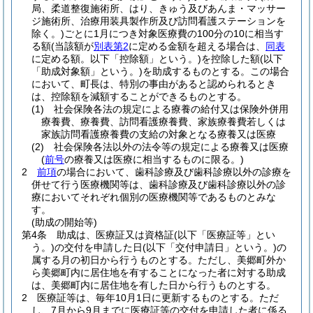
局、柔道整復施術所、はり、きゅう及びあんま・マッサー
ジ施術所、治療用装具製作所及び訪問看護ステーションを
除く。)
ごとに1月につき対象医療費の100分の10に相当す
る額
(当該額が
別表第2
に定める金額を超える場合は、
同表
に定める額。以下「控除額」という。)
を控除した額
(以下
「助成対象額」という。)
を助成するものとする。
この場合
において、町長は、特別の事由があると認められるとき
は、控除額を減額することができるものとする。
(1)
社会保険各法の規定による療養の給付又は保険外併用
療養費、療養費、訪問看護療養費、家族療養費若しくは
家族訪問看護療養費の支給の対象となる療養又は医療
(2)
社会保険各法以外の法令等の規定による療養又は医療
(
前号
の療養又は医療に相当するものに限る。)
2
前項
の場合において、歯科診療及び歯科診療以外の診療を
併せて行う医療機関等は、歯科診療及び歯科診療以外の診
療においてそれぞれ個別の医療機関等であるものとみな
す。
(助成の開始等)
第4条
助成は、医療証又は資格証
(以下「医療証等」とい
う。)
の交付を申請した日
(以下「交付申請日」という。)
の
属する月の初日から行うものとする。
ただし、美郷町外か
ら美郷町内に居住地を有することになった者に対する助成
は、美郷町内に居住地を有した日から行うものとする。
2
医療証等は、毎年10月1日に更新するものとする。
ただ
し、7月から9月までに医療証等の交付を申請した者に係る