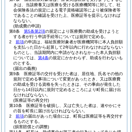
きは、当該療養又は医療を受ける医療機関等に対して、社
会保険各法の規定による電子資格確認等により被保険者等
であることの確認を受けた上、医療証等を提示しなければ
ならない。
(助成費の申請)
第8条
第5条第2項
の規定により医療費の助成を受けようと
する者が行う申請手続等については規則で定める。
2
前項
の申請は、福祉医療対象者が医療機関等に本人負担額
を支払った日から起算して2年以内に行わなければならない
ものとし、当該期間内に申請がなされなかった本人負担額
については、
第4条
の規定にかかわらず、助成を行わないも
のとする。
(届出の義務)
第9条
医療証等の交付を受けた者は、居住地、氏名その他の
規則で定める事項について変更があったとき、又は医療費
の助成を受ける資格を失ったときは、その事由が発生した
日から14日以内に規則で定めるところにより町長に届け出
なければならない。
(医療証等の再交付)
第10条
医療証等を破損し、又は亡失した者は、速やかにそ
の旨を町長に届け出なければならない。
2
前項
の届出があった場合には、町長は医療証等を再交付す
るものとする。
(損害賠償との調整)