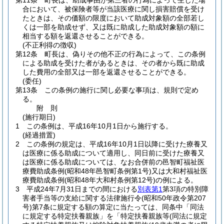
第11条
町長は、助成事由が第三者の行為によって生じた場
合において、被保険者等が当該医療に関し損害賠償を受け
たときは、その価額の限度において助成対象額の全部若し
くは一部を助成せず、又は既に助成した助成対象額の額に
相当する額を返還させることができる。
(不正利得の徴収)
第12条
町長は、偽りその他不正の行為によって、この条例
による助成を受けた者があるときは、その者から既に助成
した費用の全部又は一部を返還させることができる。
(委任)
第13条
この条例の施行に関し必要な事項は、規則で定め
る。
附
則
(施行期日)
1
この条例は、平成16年10月1日から施行する。
(経過措置)
2
この条例の規定は、平成16年10月1日以降に受けた療養又
は医療に係る助成について適用し、同日前に受けた療養又
は医療に係る助成については、なお合併前の邑智町福祉医
療費助成条例
(昭和48年邑智町条例第1号)
又は大和村福祉医
療費助成条例
(昭和48年大和村条例第12号)
の例による。
3
平成24年7月31日までの間における
別表第1
第3項の特別障
害者手当等の支給に関する法律施行令
(昭和50年政令第207
号)
第7条に規定する額の算定に当たっては、同条中「同法
に規定する特定扶養親族」を「特定扶養親族等
(同法に規定