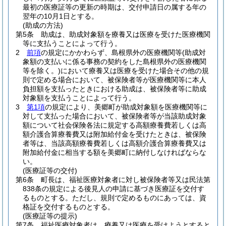
最初の医療証等の更新の時期は、交付申請日の属する年の
翌年の10月1日とする。
(助成の方法)
第5条
助成は、助成対象額を療養又は医療を受けた医療機関
等に支払うことによって行う。
2
前項
の規定にかかわらず、島根県外の医療機関等
(助成対
象額の支払いに係る事務の契約をした島根県外の医療機関
等を除く。)
において療養又は医療を受けた場合その他の規
則で定める場合において、被保険者等が医療機関等に本人
負担額を支払ったときにおける助成は、被保険者等に助成
対象額を支払うことによって行う。
3
第1項
の規定により、美郷町が助成対象額を医療機関等に
対して支払った場合において、被保険者等が当該助成対象
額について社会保険各法に規定する高額療養費若しくは高
額介護合算療養費又は附加給付金を受けたときは、被保険
者等は、当該高額療養費若しくは高額介護合算療養費又は
附加給付金に相当する額を美郷町に納付しなければならな
い。
(医療証等の交付)
第6条
町長は、福祉医療対象者に対し被保険者等又は民法第
838条の規定による後見人の申請に基づき医療証を交付す
るものとする。
ただし、規則で定めるものにあっては、資
格証を交付するものとする。
(医療証等の提示)
第7条
福祉医療対象者は、療養又は医療を受けようとすると