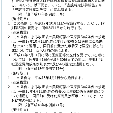
する特定扶養親族又は控除対象扶養親族
(19歳未満の者に限
る。)
をいう。以下同じ。)
」に、「当該特定扶養親族」を
「当該特定扶養親族等」に読み替える。
附
則
(平成17年
条例第33号)
(施行期日)
1
この条例は、平成17年10月1日から施行する。
ただし、附
則第3項の規定は、同年8月1日から施行する。
(経過措置)
2
この条例による改正後の美郷町福祉医療費助成条例の規定
は、平成17年10月1日以降に受けた療養又は医療に係る助
成について適用し、同日前に受けた療養又は医療に係る助
成については、なお従前の例による。
3
平成17年7月31日に現に医療証等の交付を受けている者に
ついては、同年8月1日から9月30日までの間は、美郷町福
祉医療費助成条例別表の3及び4の規定は適用しない。
附
則
(平成18年
条例第17号)
(施行期日)
1
この条例は、平成18年4月1日から施行する。
(経過措置)
2
この条例による改正後の美郷町福祉医療費助成条例の規定
は、平成18年4月1日以降の療養又は医療に係る医療費につ
いて適用し、同日前に受けた療養又は医療については、な
お従前の例による。
附
則
(平成18年
条例第71号)
(施行期日)