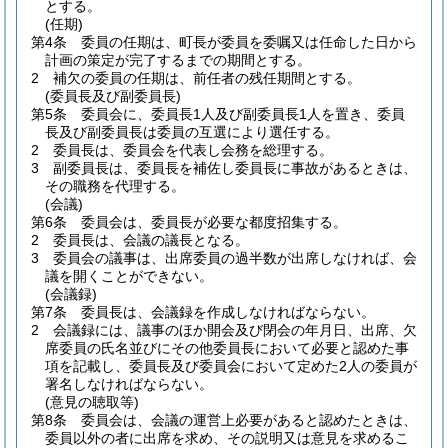
とする。
(任期)
第4条
委員の任期は、町長が委員を委嘱又は任命した日から
計画の策定が完了するまでの期間とする。
2
補欠の委員の任期は、前任者の残任期間とする。
(委員長及び副委員長)
第5条
委員会に、委員長1人及び副委員長1人を置き、委員
長及び副委員長は委員の互選により選任する。
2
委員長は、委員会を代表し会務を総理する。
3
副委員長は、委員長を補佐し委員長に事故があるときは、
その職務を代理する。
(会議)
第6条
委員会は、委員長が必要な都度招集する。
2
委員長は、会議の議長となる。
3
委員会の議事は、出席委員の過半数が出席しなければ、会
議を開くことができない。
(会議録)
第7条
委員長は、会議録を作成しなければならない。
2
会議録には、議事のほか開会及び閉会の年月日、出席、欠
席委員の氏名並びにその他委員長において必要と認めた事
項を記載し、委員長及び委員会において定めた2人の委員が
署名しなければならない。
(意見の聴取等)
第8条
委員会は、会議の運営上必要があると認めたときは、
委員以外の者に出席を求め、その説明又は意見を求めるこ