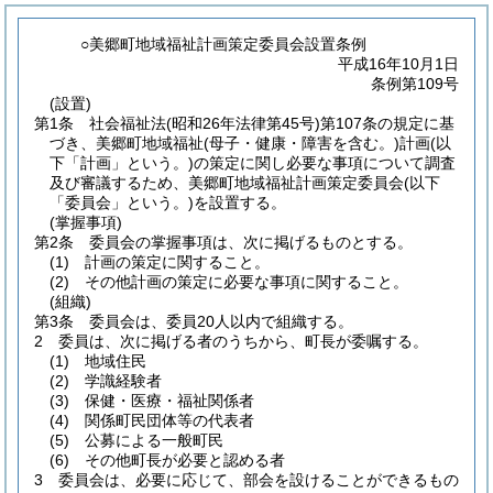
○美郷町地域福祉計画策定委員会設置条例
平成16年10月1日
条例第109号
(設置)
第1条
社会福祉法
(昭和26年法律第45号)
第107条の規定に基
づき、美郷町地域福祉
(母子・健康・障害を含む。)
計画
(以
下「計画」という。)
の策定に関し必要な事項について調査
及び審議するため、美郷町地域福祉計画策定委員会
(以下
「委員会」という。)
を設置する。
(掌握事項)
第2条
委員会の掌握事項は、次に掲げるものとする。
(1)
計画の策定に関すること。
(2)
その他計画の策定に必要な事項に関すること。
(組織)
第3条
委員会は、委員20人以内で組織する。
2
委員は、次に掲げる者のうちから、町長が委嘱する。
(1)
地域住民
(2)
学識経験者
(3)
保健・医療・福祉関係者
(4)
関係町民団体等の代表者
(5)
公募による一般町民
(6)
その他町長が必要と認める者
3
委員会は、必要に応じて、部会を設けることができるもの