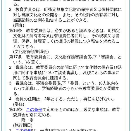
る。
2
教育委員会は、町指定無形文化財の保持者又は保持団体に
対し当該文化財の公開を、また、その記録の所有者に対し
当該記録の公開を勧告することができる。
(調査)
第16条
教育委員会は、必要があると認めるときは、町指定
文化財の所有者等又は管理責任者に対し、その現状又は管
理、保存、修理若しくは復旧の状況につき報告を求めるこ
とができる。
(文化財保護審議会)
第17条
教育委員会に、文化財保護審議会
(以下「審議会」と
いう。)
を置く。
2
審議会は、教育委員会の諮問に応じて文化財の保存及び活
用に関する事項について調査審議し、及びこれらの事項に
関して教育委員会に建議する。
3
審議会は、審議会委員
(以下「委員」という。)
6人以内を
もって組織し、学識経験者のうちから教育委員会が委嘱す
る。
4
委員の任期は、2年とする。
ただし、再任を妨げない。
(委任)
第18条
この条例
で定めるもののほか、必要な事項は、教育
委員会が別に定める。
附
則
(施行期日)
1
この条例
は、平成16年10月1日から施行する。