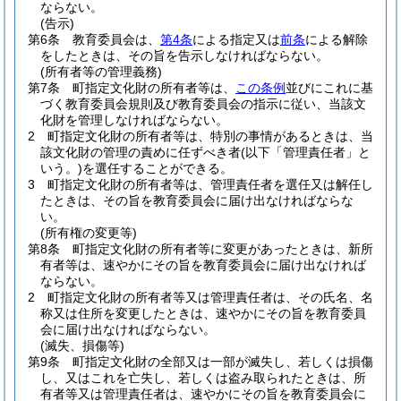
ならない。
(告示)
第6条
教育委員会は、
第4条
による指定又は
前条
による解除
をしたときは、その旨を告示しなければならない。
(所有者等の管理義務)
第7条
町指定文化財の所有者等は、
この条例
並びにこれに基
づく教育委員会規則及び教育委員会の指示に従い、当該文
化財を管理しなければならない。
2
町指定文化財の所有者等は、特別の事情があるときは、当
該文化財の管理の責めに任ずべき者
(以下「管理責任者」と
いう。)
を選任することができる。
3
町指定文化財の所有者等は、管理責任者を選任又は解任し
たときは、その旨を教育委員会に届け出なければならな
い。
(所有権の変更等)
第8条
町指定文化財の所有者等に変更があったときは、新所
有者等は、速やかにその旨を教育委員会に届け出なければ
ならない。
2
町指定文化財の所有者等又は管理責任者は、その氏名、名
称又は住所を変更したときは、速やかにその旨を教育委員
会に届け出なければならない。
(滅失、損傷等)
第9条
町指定文化財の全部又は一部が滅失し、若しくは損傷
し、又はこれを亡失し、若しくは盗み取られたときは、所
有者等又は管理責任者は、速やかにその旨を教育委員会に