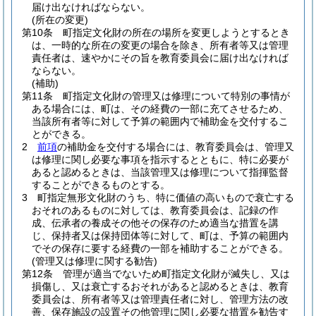
届け出なければならない。
(所在の変更)
第10条
町指定文化財の所在の場所を変更しようとするとき
は、一時的な所在の変更の場合を除き、所有者等又は管理
責任者は、速やかにその旨を教育委員会に届け出なければ
ならない。
(補助)
第11条
町指定文化財の管理又は修理について特別の事情が
ある場合には、町は、その経費の一部に充てさせるため、
当該所有者等に対して予算の範囲内で補助金を交付するこ
とができる。
2
前項
の補助金を交付する場合には、教育委員会は、管理又
は修理に関し必要な事項を指示するとともに、特に必要が
あると認めるときは、当該管理又は修理について指揮監督
することができるものとする。
3
町指定無形文化財のうち、特に価値の高いもので衰亡する
おそれのあるものに対しては、教育委員会は、記録の作
成、伝承者の養成その他その保存のため適当な措置を講
じ、保持者又は保持団体等に対して、町は、予算の範囲内
でその保存に要する経費の一部を補助することができる。
(管理又は修理に関する勧告)
第12条
管理が適当でないため町指定文化財が滅失し、又は
損傷し、又は衰亡するおそれがあると認めるときは、教育
委員会は、所有者等又は管理責任者に対し、管理方法の改
善、保存施設の設置その他管理に関し必要な措置を勧告す