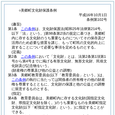
○美郷町文化財保護条例
平成16年10月1日
条例第102号
(趣旨)
第1条
この条例
は、文化財保護法
(昭和25年法律第214号。
以下「法」という。)
第98条第2項の規定に基づき、美郷町
内に存する文化財のうち重要なものについてその保存及び
活用のため必要な措置を講じ、もって町民の文化的向上に
資することについて必要な事項を定めるものとする。
(定義)
第2条
この条例
において「文化財」とは、法第2条第1項第1
号から第4号までに掲げる有形文化財、無形文化財、民俗文
化財及び記念物をいう。
(財産権の尊重及び他の公益との調整)
第3条
美郷町教育委員会
(以下「教育委員会」という。)
は、
この条例
の執行に当たっては関係者の所有権その他の財産
権を尊重するとともに、文化財の保護と他の公益との調整
に留意するものとする。
(指定)
第4条
教育委員会は、美郷町内に存する文化財
(国指定文化
財、県指定文化財を除く。)
のうち重要なものを美郷町指定
文化財
(以下「町指定文化財」という。)
に指定することが
できる。