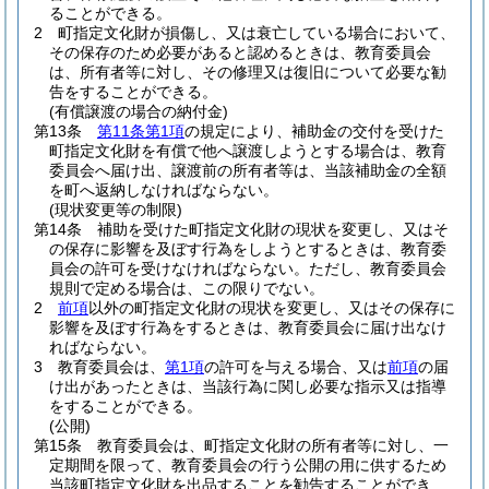
ることができる。
2
町指定文化財が損傷し、又は衰亡している場合において、
その保存のため必要があると認めるときは、教育委員会
は、所有者等に対し、その修理又は復旧について必要な勧
告をすることができる。
(有償譲渡の場合の納付金)
第13条
第11条第1項
の規定により、補助金の交付を受けた
町指定文化財を有償で他へ譲渡しようとする場合は、教育
委員会へ届け出、譲渡前の所有者等は、当該補助金の全額
を町へ返納しなければならない。
(現状変更等の制限)
第14条
補助を受けた町指定文化財の現状を変更し、又はそ
の保存に影響を及ぼす行為をしようとするときは、教育委
員会の許可を受けなければならない。
ただし、教育委員会
規則で定める場合は、この限りでない。
2
前項
以外の町指定文化財の現状を変更し、又はその保存に
影響を及ぼす行為をするときは、教育委員会に届け出なけ
ればならない。
3
教育委員会は、
第1項
の許可を与える場合、又は
前項
の届
け出があったときは、当該行為に関し必要な指示又は指導
をすることができる。
(公開)
第15条
教育委員会は、町指定文化財の所有者等に対し、一
定期間を限って、教育委員会の行う公開の用に供するため
当該町指定文化財を出品することを勧告することができ