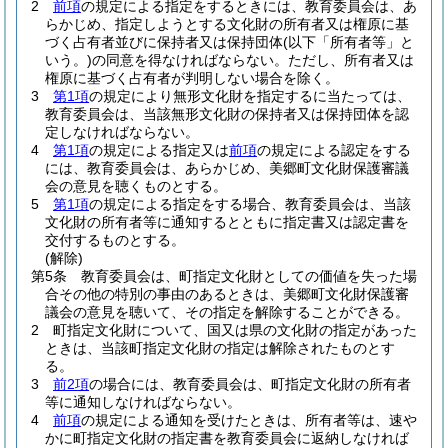
2
前項
の規定による指定をするときには、教育委員会は、あ
らかじめ、指定しようとする文化財の所有者又は権原に基
づく占有者並びに保持者又は保持団体
(以下「所有者等」と
いう。)
の同意を得なければならない。
ただし、所有者又は
権原に基づく占有者が判明しない場合を除く。
3
第1項
の規定により無形文化財を指定するに当たっては、
教育委員会は、当該無形文化財の保持者又は保持団体を認
定しなければならない。
4
第1項
の規定による指定又は
前項
の規定による認定をする
には、教育委員会は、あらかじめ、美郷町文化財保護審議
会の意見を聴くものとする。
5
第1項
の規定による指定をする場合、教育委員会は、当該
文化財の所有者等に通知するとともに指定書又は認定書を
交付するものとする。
(解除)
第5条
教育委員会は、町指定文化財としての価値を失った場
合その他の特別の事由のあるときは、美郷町文化財保護審
議会の意見を聴いて、その指定を解除することができる。
2
町指定文化財について、国又は県の文化財の指定があった
ときは、当該町指定文化財の指定は解除されたものとす
る。
3
前2項
の場合には、教育委員会は、町指定文化財の所有者
等に通知しなければならない。
4
前項
の規定による通知を受けたときは、所有者等は、速や
かに町指定文化財の指定書を教育委員会に返納しなければ