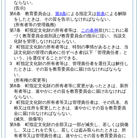
ならない。
(告示)
第6条
教育委員会は、
第4条
による指定又は
前条
による解除
をしたときは、その旨を告示しなければならない。
(所有者等の管理義務)
第7条
町指定文化財の所有者等は、
この条例
並びにこれに基
づく教育委員会規則及び教育委員会の指示に従い、当該文
化財を管理しなければならない。
2
町指定文化財の所有者等は、特別の事情があるときは、当
該文化財の管理の責めに任ずべき者
(以下「管理責任者」と
いう。)
を選任することができる。
3
町指定文化財の所有者等は、管理責任者を選任又は解任し
たときは、その旨を教育委員会に届け出なければならな
い。
(所有権の変更等)
第8条
町指定文化財の所有者等に変更があったときは、新所
有者等は、速やかにその旨を教育委員会に届け出なければ
ならない。
2
町指定文化財の所有者等又は管理責任者は、その氏名、名
称又は住所を変更したときは、速やかにその旨を教育委員
会に届け出なければならない。
(滅失、損傷等)
第9条
町指定文化財の全部又は一部が滅失し、若しくは損傷
し、又はこれを亡失し、若しくは盗み取られたときは、所
有者等又は管理責任者は、速やかにその旨を教育委員会に