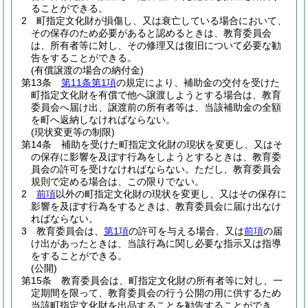
ることができる。
2
町指定文化財が損傷し、又は衰亡している場合において、
その保存のため必要があると認めるときは、教育委員会
は、所有者等に対し、その修理又は復旧について必要な勧
告をすることができる。
(有償譲渡の場合の納付金)
第13条
第11条第1項
の規定により、補助金の交付を受けた
町指定文化財を有償で他へ譲渡しようとする場合は、教育
委員会へ届け出、譲渡前の所有者等は、当該補助金の全額
を町へ返納しなければならない。
(現状変更等の制限)
第14条
補助を受けた町指定文化財の現状を変更し、又はそ
の保存に影響を及ぼす行為をしようとするときは、教育委
員会の許可を受けなければならない。
ただし、教育委員会
規則で定める場合は、この限りでない。
2
前項
以外の町指定文化財の現状を変更し、又はその保存に
影響を及ぼす行為をするときは、教育委員会に届け出なけ
ればならない。
3
教育委員会は、
第1項
の許可を与える場合、又は
前項
の届
け出があったときは、当該行為に関し必要な指示又は指導
をすることができる。
(公開)
第15条
教育委員会は、町指定文化財の所有者等に対し、一
定期間を限って、教育委員会の行う公開の用に供するため
当該町指定文化財を出品することを勧告することができ