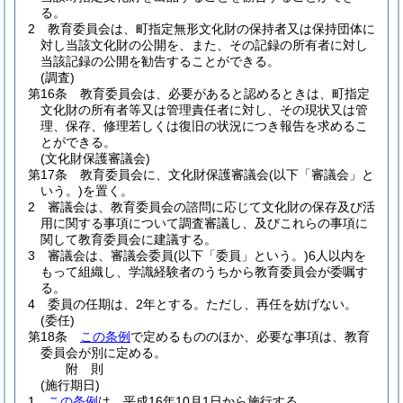
る。
2
教育委員会は、町指定無形文化財の保持者又は保持団体に
対し当該文化財の公開を、また、その記録の所有者に対し
当該記録の公開を勧告することができる。
(調査)
第16条
教育委員会は、必要があると認めるときは、町指定
文化財の所有者等又は管理責任者に対し、その現状又は管
理、保存、修理若しくは復旧の状況につき報告を求めるこ
とができる。
(文化財保護審議会)
第17条
教育委員会に、文化財保護審議会
(以下「審議会」と
いう。)
を置く。
2
審議会は、教育委員会の諮問に応じて文化財の保存及び活
用に関する事項について調査審議し、及びこれらの事項に
関して教育委員会に建議する。
3
審議会は、審議会委員
(以下「委員」という。)
6人以内を
もって組織し、学識経験者のうちから教育委員会が委嘱す
る。
4
委員の任期は、2年とする。
ただし、再任を妨げない。
(委任)
第18条
この条例
で定めるもののほか、必要な事項は、教育
委員会が別に定める。
附
則
(施行期日)
1
この条例
は、平成16年10月1日から施行する。