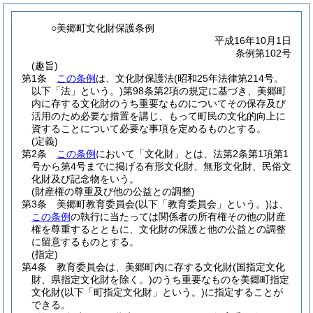
○美郷町文化財保護条例
平成16年10月1日
条例第102号
(趣旨)
第1条
この条例
は、文化財保護法
(昭和25年法律第214号。
以下「法」という。)
第98条第2項の規定に基づき、美郷町
内に存する文化財のうち重要なものについてその保存及び
活用のため必要な措置を講じ、もって町民の文化的向上に
資することについて必要な事項を定めるものとする。
(定義)
第2条
この条例
において「文化財」とは、法第2条第1項第1
号から第4号までに掲げる有形文化財、無形文化財、民俗文
化財及び記念物をいう。
(財産権の尊重及び他の公益との調整)
第3条
美郷町教育委員会
(以下「教育委員会」という。)
は、
この条例
の執行に当たっては関係者の所有権その他の財産
権を尊重するとともに、文化財の保護と他の公益との調整
に留意するものとする。
(指定)
第4条
教育委員会は、美郷町内に存する文化財
(国指定文化
財、県指定文化財を除く。)
のうち重要なものを美郷町指定
文化財
(以下「町指定文化財」という。)
に指定することが
できる。