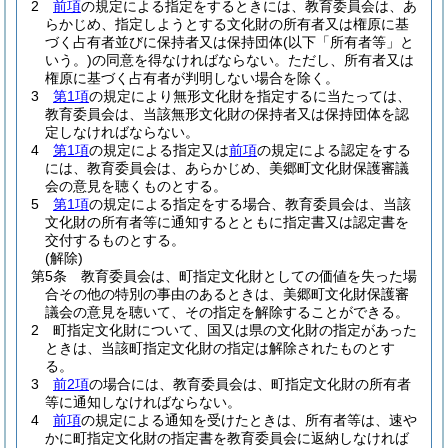
2
前項
の規定による指定をするときには、教育委員会は、あ
らかじめ、指定しようとする文化財の所有者又は権原に基
づく占有者並びに保持者又は保持団体
(以下「所有者等」と
いう。)
の同意を得なければならない。
ただし、所有者又は
権原に基づく占有者が判明しない場合を除く。
3
第1項
の規定により無形文化財を指定するに当たっては、
教育委員会は、当該無形文化財の保持者又は保持団体を認
定しなければならない。
4
第1項
の規定による指定又は
前項
の規定による認定をする
には、教育委員会は、あらかじめ、美郷町文化財保護審議
会の意見を聴くものとする。
5
第1項
の規定による指定をする場合、教育委員会は、当該
文化財の所有者等に通知するとともに指定書又は認定書を
交付するものとする。
(解除)
第5条
教育委員会は、町指定文化財としての価値を失った場
合その他の特別の事由のあるときは、美郷町文化財保護審
議会の意見を聴いて、その指定を解除することができる。
2
町指定文化財について、国又は県の文化財の指定があった
ときは、当該町指定文化財の指定は解除されたものとす
る。
3
前2項
の場合には、教育委員会は、町指定文化財の所有者
等に通知しなければならない。
4
前項
の規定による通知を受けたときは、所有者等は、速や
かに町指定文化財の指定書を教育委員会に返納しなければ