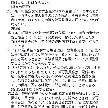
届け出なければならない。
(所在の変更)
第10条
町指定文化財の所在の場所を変更しようとするとき
は、一時的な所在の変更の場合を除き、所有者等又は管理
責任者は、速やかにその旨を教育委員会に届け出なければ
ならない。
(補助)
第11条
町指定文化財の管理又は修理について特別の事情が
ある場合には、町は、その経費の一部に充てさせるため、
当該所有者等に対して予算の範囲内で補助金を交付するこ
とができる。
2
前項
の補助金を交付する場合には、教育委員会は、管理又
は修理に関し必要な事項を指示するとともに、特に必要が
あると認めるときは、当該管理又は修理について指揮監督
することができるものとする。
3
町指定無形文化財のうち、特に価値の高いもので衰亡する
おそれのあるものに対しては、教育委員会は、記録の作
成、伝承者の養成その他その保存のため適当な措置を講
じ、保持者又は保持団体等に対して、町は、予算の範囲内
でその保存に要する経費の一部を補助することができる。
(管理又は修理に関する勧告)
第12条
管理が適当でないため町指定文化財が滅失し、又は
損傷し、又は衰亡するおそれがあると認めるときは、教育
委員会は、所有者等又は管理責任者に対し、管理方法の改
善、保存施設の設置その他管理に関し必要な措置を勧告す