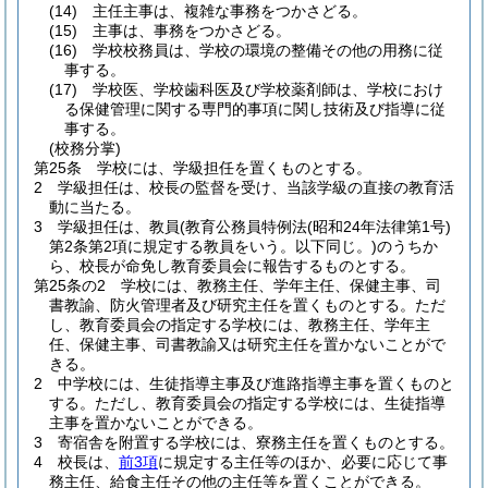
(14)
主任主事は、複雑な事務をつかさどる。
(15)
主事は、事務をつかさどる。
(16)
学校校務員は、学校の環境の整備その他の用務に従
事する。
(17)
学校医、学校歯科医及び学校薬剤師は、学校におけ
る保健管理に関する専門的事項に関し技術及び指導に従
事する。
(校務分掌)
第25条
学校には、学級担任を置くものとする。
2
学級担任は、校長の監督を受け、当該学級の直接の教育活
動に当たる。
3
学級担任は、教員
(教育公務員特例法
(昭和24年法律第1号)
第2条第2項に規定する教員をいう。以下同じ。)
のうちか
ら、校長が命免し教育委員会に報告するものとする。
第25条の2
学校には、教務主任、学年主任、保健主事、司
書教諭、防火管理者及び研究主任を置くものとする。
ただ
し、教育委員会の指定する学校には、教務主任、学年主
任、保健主事、司書教諭又は研究主任を置かないことがで
きる。
2
中学校には、生徒指導主事及び進路指導主事を置くものと
する。
ただし、教育委員会の指定する学校には、生徒指導
主事を置かないことができる。
3
寄宿舎を附置する学校には、寮務主任を置くものとする。
4
校長は、
前3項
に規定する主任等のほか、必要に応じて事
務主任、給食主任その他の主任等を置くことができる。