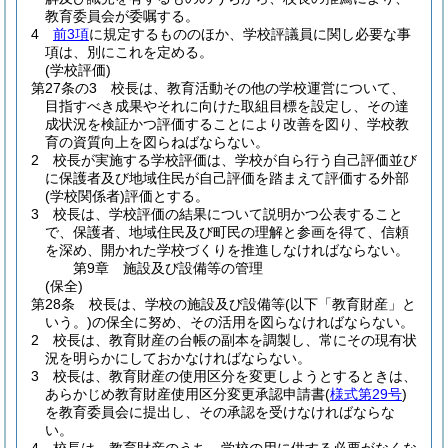
教育委員会が委嘱する。
4
前3項
に規定するもののほか、学校評議員に関し必要な事
項は、別にこれを定める。
(学校評価)
第27条の3
校長は、教育活動その他の学校運営について、
目指すべき成果やそれに向けた取組目標を設定し、その達
成状況を検証かつ評価することにより改善を図り、学校教
育の資質向上を図らねばならない。
2
校長が実施する学校評価は、学校が自ら行う自己評価並び
に保護者及び地域住民が自己評価を踏まえて評価する外部
(学校関係者)
評価とする。
3
校長は、学校評価の結果について説明かつ公表すること
で、保護者、地域住民及び町民の理解と参画を得て、信頼
を深め、開かれた学校づくりを推進しなければならない。
第9章
施設及び設備等の管理
(保全)
第28条
校長は、学校の施設及び設備等
(以下「教育財産」と
いう。)
の保全に努め、その活用を図らなければならない。
2
校長は、教育財産の台帳の副本を調製し、常にその現有状
況を明らかにしておかなければならない。
3
校長は、教育財産の使用区分を変更しようとするときは、
あらかじめ教育財産使用区分変更承認申請書
(
様式第29号
)
を教育委員会に提出し、その承認を受けなければならな
い。