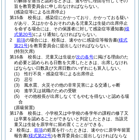
の解除を適当と認めるときは、速やかに理由を付してその
旨を教育委員会に申し出なければならない。
(感染症等による出席停止)
第15条
校長は、感染症にかかっており、かかっておる疑い
があり、又はかかるおそれのある児童又は生徒の出席停止
を命ずる場合には、その保護者に対して感染症等通知書
(
様
式第20号
)
により通知しなければならない。
2
前項
の場合には、校長は、速やかに感染症等報告書
(
様式
第21号
)
を教育委員会に提出しなければならない。
(特別欠席)
第16条
校長は、児童又は生徒が
次の各号
に掲げる理由のた
め必要と認められる日数を欠席したときは、出席しなけれ
ばならない日数及び欠席日数のいずれにも算入しない。
(1)
性行不良・感染症等による出席停止
(2)
忌引
(3)
風水震、火災その他の非常災害による交通しゃ断
(4)
進学又は就職のための受験
(5)
その他校長が出席しなくてもやむを得ないと認める場
合
(原級留置)
第17条
校長は、小学校又は中学校の各学年の課程の修了又
は卒業を認めることができないと判定したときは、当該児
童又は生徒を原学年に留め置くことができる。
2
校長は、
前項
の処置を行ったときは、速やかに原学年留置
報告書
(
様式第22号
)
を教育委員会に提出しなければならな