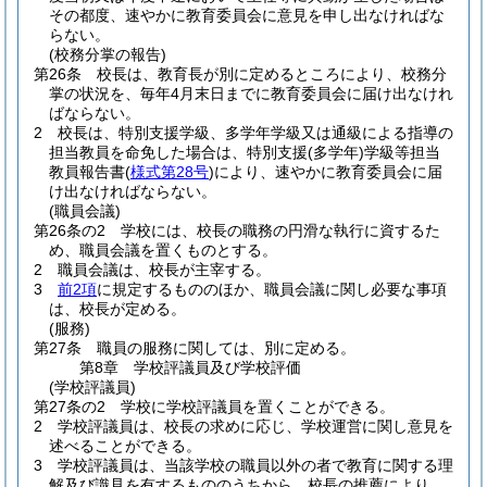
その都度、速やかに教育委員会に意見を申し出なければな
らない。
(校務分掌の報告)
第26条
校長は、教育長が別に定めるところにより、校務分
掌の状況を、毎年4月末日までに教育委員会に届け出なけれ
ばならない。
2
校長は、特別支援学級、多学年学級又は通級による指導の
担当教員を命免した場合は、特別支援
(多学年)
学級等担当
教員報告書
(
様式第28号
)
により、速やかに教育委員会に届
け出なければならない。
(職員会議)
第26条の2
学校には、校長の職務の円滑な執行に資するた
め、職員会議を置くものとする。
2
職員会議は、校長が主宰する。
3
前2項
に規定するもののほか、職員会議に関し必要な事項
は、校長が定める。
(服務)
第27条
職員の服務に関しては、別に定める。
第8章
学校評議員及び学校評価
(学校評議員)
第27条の2
学校に学校評議員を置くことができる。
2
学校評議員は、校長の求めに応じ、学校運営に関し意見を
述べることができる。
3
学校評議員は、当該学校の職員以外の者で教育に関する理
解及び識見を有するもののうちから、校長の推薦により、