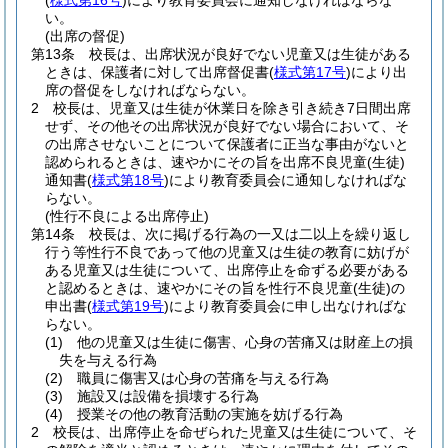
(
様式第16号
)
により教育委員会に通知しなければならな
い。
(出席の督促)
第13条
校長は、出席状況が良好でない児童又は生徒がある
ときは、保護者に対して出席督促書
(
様式第17号
)
により出
席の督促をしなければならない。
2
校長は、児童又は生徒が休業日を除き引き続き7日間出席
せず、その他その出席状況が良好でない場合において、そ
の出席させないことについて保護者に正当な事由がないと
認められるときは、速やかにその旨を出席不良児童
(生徒)
通知書
(
様式第18号
)
により教育委員会に通知しなければな
らない。
(性行不良による出席停止)
第14条
校長は、次に掲げる行為の一又は二以上を繰り返し
行う等性行不良であって他の児童又は生徒の教育に妨げが
ある児童又は生徒について、出席停止を命ずる必要がある
と認めるときは、速やかにその旨を性行不良児童
(生徒)
の
申出書
(
様式第19号
)
により教育委員会に申し出なければな
らない。
(1)
他の児童又は生徒に傷害、心身の苦痛又は財産上の損
失を与える行為
(2)
職員に傷害又は心身の苦痛を与える行為
(3)
施設又は設備を損壊する行為
(4)
授業その他の教育活動の実施を妨げる行為
2
校長は、出席停止を命ぜられた児童又は生徒について、そ