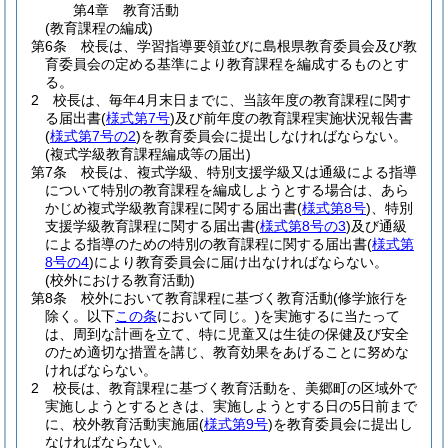
第4章
教育活動
(教育課程の編成)
第6条
校長は、学習指導要領並びに島根県教育委員会及び教
育委員会の定める基準により教育課程を編成するものとす
る。
2
校長は、毎年4月末日までに、当該年度の教育課程に関す
る届出書
(
様式第7号
)
及び前年度の教育課程実施状況報告書
(
様式第7号の2
)
を教育委員会に提出しなければならない。
(複式学級教育課程編成等の届出)
第7条
校長は、複式学級、特別支援学級又は通級による指導
について特別の教育課程を編成しようとする場合は、あら
かじめ複式学級教育課程に関する届出書
(
様式第8号
)
、特別
支援学級教育課程に関する届出書
(
様式第8号の3
)
及び通級
による指導のための特別の教育課程に関する届出書
(
様式第
8号の4
)
により教育委員会に届け出なければならない。
(校外における教育活動)
第8条
校外において教育課程に基づく教育活動
(修学旅行を
除く。以下
この条
において同じ。)
を実施するに当たって
は、周到な計画を立て、特に児童又は生徒の保健及び安全
のため適切な措置を講じ、教育効果をあげることに努めな
ければならない。
2
校長は、教育課程に基づく教育活動を、美郷町の区域外で
実施しようとするときは、実施しようとする日の5日前まで
に、校外教育活動実施届
(
様式第9号
)
を教育委員会に提出し
なければならない。