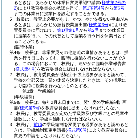
るときは、あらかじめ休業日変更承認申請書
(
様式第2号の
2
)
により教育委員会の承認を得て、
第1項第4号
から
第6号
までの休業日に授業日を設定することができる。
5
校長は、教育上必要があり、かつ、やむを得ない事由があ
るときは、あらかじめ振替授業届出書
(
様式第3号
)
により教
育委員会に届け出て、
第1項第1号
から
第2号
までの休業日
に授業を行い、その代替として授業を行う日を休業日とす
ることができる。
(臨時休業)
第4条
校長は、非常変災その他急迫の事情があるときは、授
業を行う日にあっても、臨時に授業を行わないことができ
る。
この場合において、校長は、速やかに臨時休業報告書
(
様式第4号
)
を教育委員会に提出しなければならない。
2
校長は、教育委員会が感染症予防上必要があると認めて、
学校の全部又は一部の休業を決定したときは、その指示に
より臨時に授業を行わないものとする。
第3章
学級編制
(学級編制)
第5条
校長は、毎年2月末日までに、翌年度の学級編制計画
書
(
様式第5号
)
を教育委員会に提出しなければならない。
2
校長は、教育委員会が定めた学級数及び学級ごとの児童生
徒数により、学級を編制しなければならない。
3
校長は、
前項
の学級編制を変更する必要があると認めると
きは、学級編制変更申請書
(
様式第6号
)
により教育委員会に
変更の申請をしなければならない。