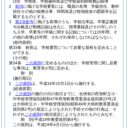
(18)
学校医、学校歯科医及び学校薬剤師執務記録簿
2
前項
に掲げる学校要覧には、職員の名簿、学級担任、教科
担任その他の校務分掌、時間表及び校地校舎の図面等を記
載するものとする。
3
第1項各号
に掲げる表簿のうち、学校沿革誌、卒業証書授
与台帳及び勤務記録は永久に、指導要録及びその写しのう
ち入学、卒業等の学籍に関する記録については20年間、そ
の他の表簿は5年間、それぞれ保存しなければならない。
(校内規程)
第33条
校長は、学校運営について必要な規程を定めること
ができる。
(その他)
第34条
この規則
に定めるもののほか、学校管理に関し必要
な事項は、教育長が別に定める。
附
則
(施行期日)
1
この規則
は、平成16年10月1日から施行する。
(経過措置)
2
この規則
の施行の日の前日までに、合併前の邑智町立小・
中学校管理規則
(昭和47年邑智町教育委員会規則第22号)
又
は大和村立小・中学校管理規則
(昭和46年大和村教育委員会
規則第1号)
の規定によりなされた手続その他の行為は、そ
れぞれ
この規則
の相当規定によりなされたものとみなす。
附
則
(平成19年
教委規則第4号)
この規則は、平成19年4月1日から施行する。