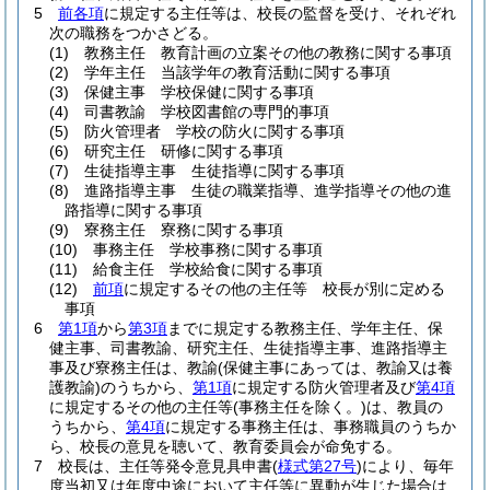
5
前各項
に規定する主任等は、校長の監督を受け、それぞれ
次の職務をつかさどる。
(1)
教務主任 教育計画の立案その他の教務に関する事項
(2)
学年主任 当該学年の教育活動に関する事項
(3)
保健主事 学校保健に関する事項
(4)
司書教諭 学校図書館の専門的事項
(5)
防火管理者 学校の防火に関する事項
(6)
研究主任 研修に関する事項
(7)
生徒指導主事 生徒指導に関する事項
(8)
進路指導主事 生徒の職業指導、進学指導その他の進
路指導に関する事項
(9)
寮務主任 寮務に関する事項
(10)
事務主任 学校事務に関する事項
(11)
給食主任 学校給食に関する事項
(12)
前項
に規定するその他の主任等 校長が別に定める
事項
6
第1項
から
第3項
までに規定する教務主任、学年主任、保
健主事、司書教諭、研究主任、生徒指導主事、進路指導主
事及び寮務主任は、教諭
(保健主事にあっては、教諭又は養
護教諭)
のうちから、
第1項
に規定する防火管理者及び
第4項
に規定するその他の主任等
(事務主任を除く。)
は、教員の
うちから、
第4項
に規定する事務主任は、事務職員のうちか
ら、校長の意見を聴いて、教育委員会が命免する。
7
校長は、主任等発令意見具申書
(
様式第27号
)
により、毎年
度当初又は年度中途において主任等に異動が生じた場合は