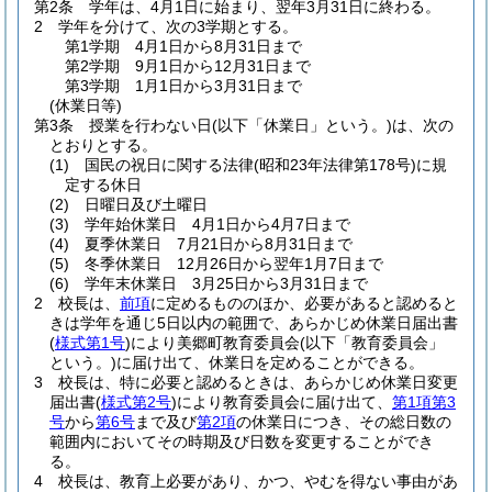
第2条
学年は、4月1日に始まり、翌年3月31日に終わる。
2
学年を分けて、次の3学期とする。
第1学期 4月1日から8月31日まで
第2学期 9月1日から12月31日まで
第3学期 1月1日から3月31日まで
(休業日等)
第3条
授業を行わない日
(以下「休業日」という。)
は、次の
とおりとする。
(1)
国民の祝日に関する法律
(昭和23年法律第178号)
に規
定する休日
(2)
日曜日及び土曜日
(3)
学年始休業日 4月1日から4月7日まで
(4)
夏季休業日 7月21日から8月31日まで
(5)
冬季休業日 12月26日から翌年1月7日まで
(6)
学年末休業日 3月25日から3月31日まで
2
校長は、
前項
に定めるもののほか、必要があると認めると
きは学年を通じ5日以内の範囲で、あらかじめ休業日届出書
(
様式第1号
)
により美郷町教育委員会
(以下「教育委員会」
という。)
に届け出て、休業日を定めることができる。
3
校長は、特に必要と認めるときは、あらかじめ休業日変更
届出書
(
様式第2号
)
により教育委員会に届け出て、
第1項第3
号
から
第6号
まで及び
第2項
の休業日につき、その総日数の
範囲内においてその時期及び日数を変更することができ
る。
4
校長は、教育上必要があり、かつ、やむを得ない事由があ