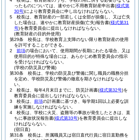
4
校長は、教育財産のうち、学校の用に供する必要がなくな
ったものについては、速やかに不用教育財産申出書
(
様式第
30号
)
により教育委員会に申し出なければならない。
5
校長は、教育財産の一部若しくは全部が損傷し、又は亡失
した場合は、速やかに教育財産損傷
(亡失)
報告書
(
様式第31
号
)
を教育委員会に提出しなければならない。
(教育財産の目的外使用)
第29条
校長は、学校教育上支障のない限り教育財産の使用
を許可することができる。
2
前項
の場合において、使用期間が長期にわたる場合、又は
使用目的が特殊な場合には、あらかじめ教育委員会の指示
を受けなければならない。
(学校の防災及び警備)
第30条
校長は、学校の防災及び警備に関し職員の職務分担
を定め、学校防災及び警備の徹底を期さなければならな
い。
2
校長は、毎年4月末日までに、防災計画書
(
様式第32号
)
を
教育委員会に提出しなければならない。
3
校長は、
前項
の計画書に基づき、毎学期1回以上必要な訓
練を実施しなければならない。
4
校長は、学校に火災、盗難等の事故が発生したときは、直
ちに事故状況報告書
(
様式第33号
)
を教育委員会に提出しな
ければならない。
(宿日直)
第31条
校長は、所属職員又は宿日直代行員に宿日直勤務を