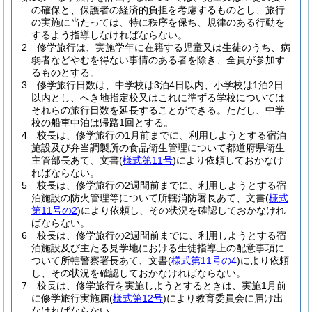
の確保と、保護者の経済的負担を考慮するものとし、旅行
の実施に当たっては、特に秩序を保ち、規律のある行動を
するよう指導しなければならない。
2
修学旅行は、実施学年に在籍する児童又は生徒のうち、病
弱者などやむを得ない事情のある者を除き、全員が参加す
るものとする。
3
修学旅行日数は、中学校は3泊4日以内、小学校は1泊2日
以内とし、へき地指定校又はこれに準ずる学校については
それらの旅行日数を延長することができる。
ただし、中学
校の船車中泊は帰路1回とする。
4
校長は、修学旅行の1月前までに、利用しようとする宿泊
施設及び弁当調製所の食品衛生管理について都道府県衛生
主管部長あて、文書
(
様式第11号
)
により依頼しておかなけ
ればならない。
5
校長は、修学旅行の2週間前までに、利用しようとする宿
泊施設の防火管理等について所轄消防署長あて、文書
(
様式
第11号の2
)
により依頼し、その状況を確認しておかなけれ
ばならない。
6
校長は、修学旅行の2週間前までに、利用しようとする宿
泊施設及び主たる見学地における生徒指導上の配意事項に
ついて所轄警察署長あて、文書
(
様式第11号の4
)
により依頼
し、その状況を確認しておかなければならない。
7
校長は、修学旅行を実施しようとするときは、実施1月前
に修学旅行実施届
(
様式第12号
)
により教育委員会に届け出
なければならない。