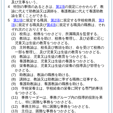
及び主事をいう。
4
特別の事情のあるときは、
第1項
の規定にかかわらず、教
諭に代えて助教諭又は講師を、養護教諭に代えて養護助教
諭を置くことができる。
5
第1項
に規定する職員、
第2項
に規定する学校校務員、
第3
項
に規定する職員及び
第4項
に規定する職員の職務は、それ
ぞれ次のとおりとする。
(1)
校長は、校務をつかさどり、所属職員を監督する。
(2)
教頭は、校長を助け、校務を整理し、及び必要に応じ
児童又は生徒の教育をつかさどる。
(3)
主幹教諭は、校長及び教頭を助け、命を受けて校務の
一部を整理し、及び児童又は生徒の教育をつかさどる。
(4)
教諭は、児童又は生徒の教育をつかさどる。
(5)
養護教諭は、児童又は生徒の養護をつかさどる。
(6)
栄養教諭は、児童又は生徒の栄養の指導及び管理をつ
かさどる。
(7)
助教諭は、教諭の職務を助ける。
(8)
講師は、教諭又は助教諭に準ずる職務に従事する。
(9)
養護助教諭は、養護教諭の職務を助ける。
(10)
学校栄養士は、学校給食の栄養に関する専門的事項
をつかさどる。
(11)
事務リーダーは、事務グループ内の指導的役割を果
たし、特に困難な事務をつかさどる。
(12)
事務主幹は、特に困難な事務をつかさどる。
(13)
主任は、困難な事務をつかさどる。