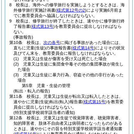
8
校長は、海外への修学旅行を実施しようとするときは、海
外修学旅行実施計画書
(
様式第12号の2
)
により実施6月前ま
でに教育委員会へ協議しなければならない。
9
校長は、修学旅行が終了したときは、速やかに修学旅行終
了報告書
(
様式第13号
)
を教育委員会に提出しなければなら
ない。
(事故報告)
第10条
校長は、
次の各号
に掲げる事故があった場合には、
直ちに児童
(生徒)
の事故報告書
(
様式第14号
)
によりその状況
及びてん末を、教育委員会に報告しなければならない。
(1)
児童又は生徒が傷害を受け又は死亡した場合
(2)
児童又は生徒に集団食中毒その他の集団事故が発生し
た場合
(3)
児童又は生徒に暴力行為、窃盗その他の非行があった
場合
第5章
児童・生徒の管理
(転出・転入の報告)
第11条
校長は、児童又は生徒が転出又は転入したときは、
速やかに児童
(生徒)
転出
(転入)
報告書
(
様式第15号
)
を教育委
員会に提出しなければならない。
(特別支援学校就学該当者の通知)
第12条
校長は、児童又は生徒で視覚障害者、聴覚障害者、
知的障害者、肢体不自由者又は病弱者になったものがある
ときは、速やかにその旨を特別支援学校就学該当者通知書