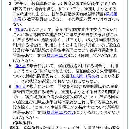
3
校長は、教育課程に基づく教育活動で宿泊を要するもの
(校内で行う場合を含む。)
については、実施しようとする
日の2週間前までに、校外教育活動実施承認申請書
(
様式第
10号
)
を教育委員会に提出し、その承認を受けなければなら
ない。
4
前項
の場合において、宿泊施設
(国立青少年交流の家及び
これに準ずる国立の施設並びに県立少年自然の家及びこれ
に準ずる県立の施設を除く。以下同じ。)
及び弁当調製所を
利用する場合は、利用しようとする日の1月前までに宿泊施
設及び弁当調製所の食品衛生管理について都道府県衛生主
管部長あて、文書
(
様式第11号
)
により依頼しておかなけれ
ばならない。
5
第3項
の場合において、宿泊施設を利用する場合は、利用
しようとする日の2週間前までに、宿泊施設の防火管理等に
ついて所轄消防署長あて、文書
(
様式第11号の2
)
により依頼
し、その状況を確認しておかなければならない。
6
第3項
の場合において、学校を所轄する警察署以外の警察
署管内で実施する場合は、実施しようとする日の2週間前ま
でに、宿泊場所
(国立青少年交流の家及びこれに準ずる国立
の施設並びに県立少年自然の家及びこれに準ずる県立の施
設を除く。)
における生徒指導上での協力方について所轄警
察署長あて、文書
(
様式第11号の3
)
により依頼しておかなけ
ればならない。
(修学旅行)
第9条
修学旅行を計画するについては、児童又は生徒の安全