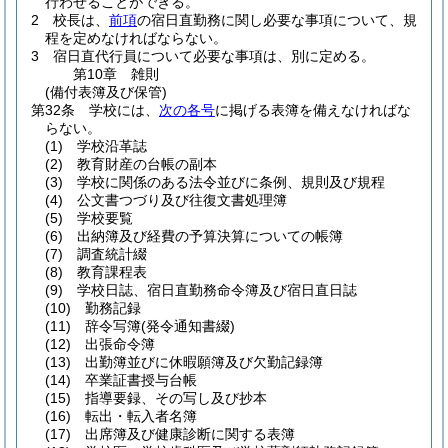
行わせることができる。
2
校長は、
前項
の宿日直勤務に関し必要な事項について、規
程を定めなければならない。
3
宿日直代行員について必要な事項は、別に定める。
第10章
雑則
(備付表簿及び保管)
第32条
学校には、
次の各号
に掲げる表簿を備えなければな
らない。
(1)
学校沿革誌
(2)
教育財産の台帳の副本
(3)
学校に関係のある法令並びに条例、規則及び規程
(4)
公文書つづり及び往復文書処理簿
(5)
学校要覧
(6)
出納簿及び経費の予算決算についての帳簿
(7)
調査統計綴
(8)
教育課程表
(9)
学校日誌、宿日直勤務命令簿及び宿日直日誌
(10)
勤務記録
(11)
辞令写簿
(発令通知書綴)
(12)
出張命令簿
(13)
出勤簿並びに休暇願簿及び欠勤記録簿
(14)
卒業証書授与台帳
(15)
指導要録、その写し及び抄本
(16)
転出・転入者名簿
(17)
出席簿及び健康診断に関する表簿