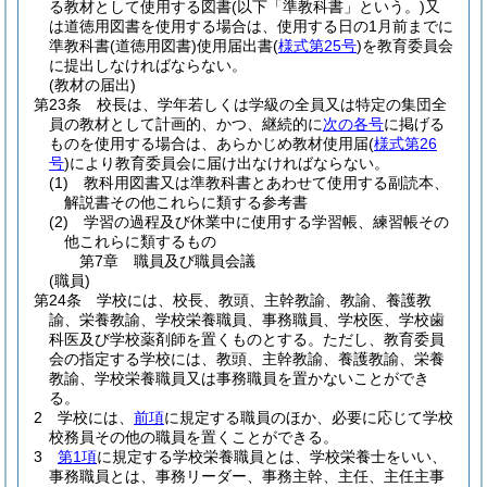
る教材として使用する図書
(以下「準教科書」という。)
又
は道徳用図書を使用する場合は、使用する日の1月前までに
準教科書
(道徳用図書)
使用届出書
(
様式第25号
)
を教育委員会
に提出しなければならない。
(教材の届出)
第23条
校長は、学年若しくは学級の全員又は特定の集団全
員の教材として計画的、かつ、継続的に
次の各号
に掲げる
ものを使用する場合は、あらかじめ教材使用届
(
様式第26
号
)
により教育委員会に届け出なければならない。
(1)
教科用図書又は準教科書とあわせて使用する副読本、
解説書その他これらに類する参考書
(2)
学習の過程及び休業中に使用する学習帳、練習帳その
他これらに類するもの
第7章
職員及び職員会議
(職員)
第24条
学校には、校長、教頭、主幹教諭、教諭、養護教
諭、栄養教諭、学校栄養職員、事務職員、学校医、学校歯
科医及び学校薬剤師を置くものとする。
ただし、教育委員
会の指定する学校には、教頭、主幹教諭、養護教諭、栄養
教諭、学校栄養職員又は事務職員を置かないことができ
る。
2
学校には、
前項
に規定する職員のほか、必要に応じて学校
校務員その他の職員を置くことができる。
3
第1項
に規定する学校栄養職員とは、学校栄養士をいい、
事務職員とは、事務リーダー、事務主幹、主任、主任主事