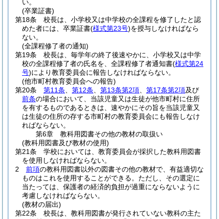
い。
(卒業証書)
第18条
校長は、小学校又は中学校の全課程を修了したと認
めた者には、卒業証書
(
様式第23号
)
を授与しなければなら
ない。
(全課程修了者の通知)
第19条
校長は、毎学年の終了後速やかに、小学校又は中学
校の全課程修了者の氏名を、全課程修了者通知書
(
様式第24
号
)
により教育委員会に報告しなければならない。
(他市町村教育委員会への報告)
第20条
第11条
、
第12条
、
第13条第2項
、
第17条第2項
及び
前条
の場合において、当該児童又は生徒が他市町村に住所
を有するものであるときは、速やかにその旨を当該児童又
は生徒の住所の存する市町村の教育委員会にも報告しなけ
ればならない。
第6章
教科用図書その他の教材の取扱い
(教科用図書及び教材の使用)
第21条
学校においては、教育委員会が採択した教科用図書
を使用しなければならない。
2
前項
の教科用図書以外の図書その他の教材で、有益適切な
ものはこれを使用することができる。
ただし、その選定に
当たっては、保護者の経済的負担が過重にならないように
考慮しなければならない。
(教材の届出)
第22条
校長は、教科用図書が発行されていない教科の主た