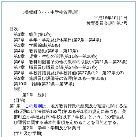
○美郷町立小・中学校管理規則
平成16年10月1日
教育委員会規則第7号
目次
第1章
総則
(第1条)
第2章
学年・学期及び休業日
(第2条―第4条)
第3章
学級編成
(第5条)
第4章
教育活動
(第6条―第10条)
第5章
児童・生徒の管理
(第11条―第20条)
第6章
教科用図書その他の教材の取扱い
(第21条―第23条)
第7章
職員及び職員会議
(第24条―第27条)
第8章
学校評議員及び学校評価
(第27条の2・第27条の3)
第9章
施設及び設備等の管理
(第28条―第31条)
第10章
雑則
(第32条―第35条)
附則
第1章
総則
(目的)
第1条
この規則
は、地方教育行政の組織及び運営に関する法
律
(昭和31年法律第162号)
第33条第1項の規定に基づき、美
郷町立小学校及び中学校
(以下「学校」という。)
の管理及
び運営に関する基本的事項を定めることを目的とする。
第2章
学年・学期及び休業日
(学年及び学期)