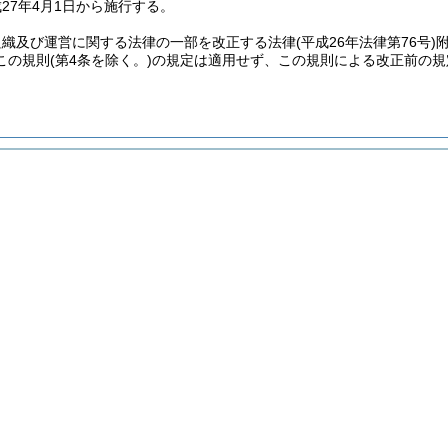
27年4月1日から施行する。
組織及び運営に関する法律の一部を改正する法律
(平成26年法律第76号)
この規則
(第4条を除く。)
の規定は適用せず、この規則による改正前の規