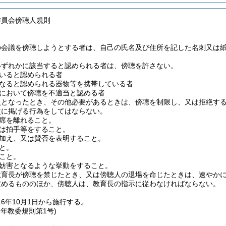
委員会傍聴人規則
の会議を傍聴しようとする者は、自己の氏名及び住所を記した名刺又は
いずれかに該当すると認められる者は、傍聴を許さない。
いると認められる者
なると認められる器物等を携帯している者
において傍聴を不適当と認める者
員となったとき、その他必要があるときは、傍聴を制限し、又は拒絶す
次に掲げる行為をしてはならない。
席を離れること。
は拍手等をすること。
加え、又は賛否を表明すること。
と。
こと。
妨害となるような挙動をすること。
教育長が傍聴を禁じたとき、又は傍聴人の退場を命じたときは、速やか
定めるもののほか、傍聴人は、教育長の指示に従わなければならない。
16年10月1日から施行する。
7年
教委規則第1号)