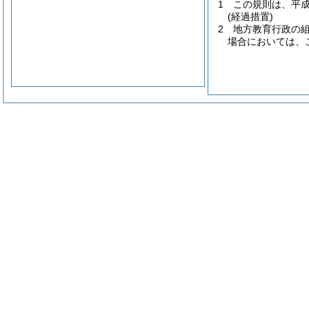
1
この規則は、平成
(経過措置)
2
地方教育行政の
場合においては、