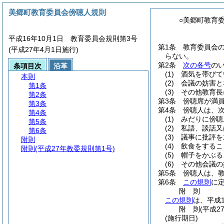
美郷町教育委員会傍聴人規則
○美郷町教育
平成16年10月1日 教育委員会規則第3号
第1条
教育委員会
(平成27年4月1日施行)
らない。
第2条
次の各号
の
条項目次
沿革
(1)
酒気を帯びて
本則
(2)
会議の妨害と
第1条
(3)
その他教育長
第2条
第3条
傍聴席が満
第3条
第4条
傍聴人は、
第4条
(1)
みだりに傍聴
第5条
(2)
私語、談話又
第6条
(3)
議事に批評を
附則
(4)
飲食をするこ
附則
(平成27年教委規則第1号)
(5)
帽子をかぶる
(6)
その他会議の
第5条
傍聴人は、
第6条
この規則
に
附
則
この規則
は、平成
附
則
(平成2
(施行期日)