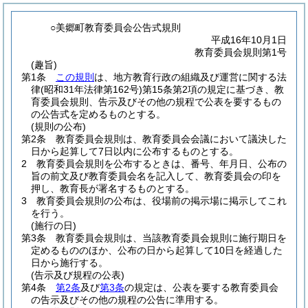
○美郷町教育委員会公告式規則
平成16年10月1日
教育委員会規則第1号
(趣旨)
第1条
この規則
は、地方教育行政の組織及び運営に関する法
律
(昭和31年法律第162号)
第15条第2項の規定に基づき、教
育委員会規則、告示及びその他の規程で公表を要するもの
の公告式を定めるものとする。
(規則の公布)
第2条
教育委員会規則は、教育委員会会議において議決した
日から起算して7日以内に公布するものとする。
2
教育委員会規則を公布するときは、番号、年月日、公布の
旨の前文及び教育委員会名を記入して、教育委員会の印を
押し、教育長が署名するものとする。
3
教育委員会規則の公布は、役場前の掲示場に掲示してこれ
を行う。
(施行の日)
第3条
教育委員会規則は、当該教育委員会規則に施行期日を
定めるもののほか、公布の日から起算して10日を経過した
日から施行する。
(告示及び規程の公表)
第4条
第2条
及び
第3条
の規定は、公表を要する教育委員会
の告示及びその他の規程の公告に準用する。