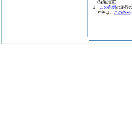
(経過措置)
2
この条例
の施行
券等は、
この条例