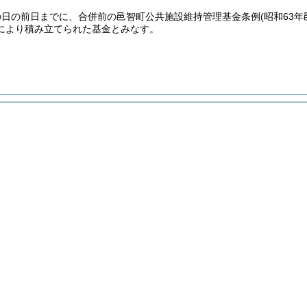
の日の前日までに、合併前の邑智町公共施設維持管理基金条例
(昭和63
により積み立てられた基金とみなす。