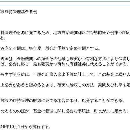
施設維持管理基金条例
維持管理の財源に充てるため、地方自治法
(昭和22年法律第67号)
第241
る。
積み立てる額は、毎年度一般会計予算で定める額とする。
る現金は、金融機関への預金その他最も確実かつ有利な方法により保管
金は、必要に応じ、最も確実かつ有利な有価証券に代えることができる
から生ずる収益は、一般会計歳入歳出予算に計上して、この基金に繰り
政上必要があると認めるときは、確実な繰戻しの方法、期間及び利率を
共施設の維持管理の財源に充てる場合に限り、処分することができる。
定めるもののほか、基金の管理に関し必要な事項は、町長が別に定める
16年10月1日から施行する。