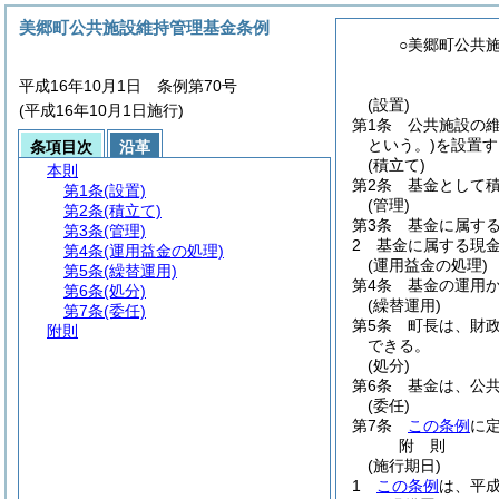
美郷町公共施設維持管理基金条例
○美郷町公共
平成16年10月1日 条例第70号
(設置)
(平成16年10月1日施行)
第1条
公共施設の
という。)
を設置す
条項目次
沿革
(積立て)
本則
第2条
基金として
第1条
(設置)
(管理)
第2条
(積立て)
第3条
基金に属す
第3条
(管理)
2
基金に属する現
第4条
(運用益金の処理)
(運用益金の処理)
第5条
(繰替運用)
第4条
基金の運用
第6条
(処分)
(繰替運用)
第7条
(委任)
第5条
町長は、財
附則
できる。
(処分)
第6条
基金は、公
(委任)
第7条
この条例
に
附
則
(施行期日)
1
この条例
は、平成