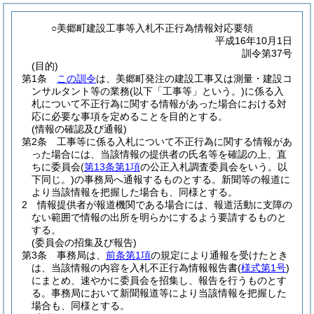
○美郷町建設工事等入札不正行為情報対応要領
平成16年10月1日
訓令第37号
(目的)
第1条
この訓令
は、美郷町発注の建設工事又は測量・建設コ
ンサルタント等の業務
(以下「工事等」という。)
に係る入
札について不正行為に関する情報があった場合における対
応に必要な事項を定めることを目的とする。
(情報の確認及び通報)
第2条
工事等に係る入札について不正行為に関する情報があ
った場合には、当該情報の提供者の氏名等を確認の上、直
ちに委員会
(
第13条第1項
の公正入札調査委員会をいう。以
下同じ。)
の事務局へ通報するものとする。
新聞等の報道に
より当該情報を把握した場合も、同様とする。
2
情報提供者が報道機関である場合には、報道活動に支障の
ない範囲で情報の出所を明らかにするよう要請するものと
する。
(委員会の招集及び報告)
第3条
事務局は、
前条第1項
の規定により通報を受けたとき
は、当該情報の内容を入札不正行為情報報告書
(
様式第1号
)
にまとめ、速やかに委員会を招集し、報告を行うものとす
る。
事務局において新聞報道等により当該情報を把握した
場合も、同様とする。