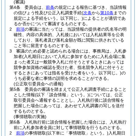
(審議)
第4条
委員会は、
前条
の規定による報告に基づき、当該情報
の信ぴょう性及び公正入札調査手続
(
次条
から
第10条
までの
規定による手続をいう。以下同じ。)
によることが適切であ
るか否かについて審議するものとする。
2
前項
の審議に当たっては、当該情報の提供者の氏名等の明
確性、内容の具体的、入札後においては入札結果等を公表
しており、落札者及び落札金額が既に閲覧に供されている
こと等に留意するものとする。
3
審議のため必要と認められる場合には、事務局は、入札参
加者
(入札期日において入札に参加するために入札会場に集
まった者又は一般競争入札に付そうとするときにあっては
競争参加資格の確認を受けた者、指名競争入札に付そうと
するときにあっては指名を受けた者をいう。以下同じ。)
の
うち必要な者に事情の説明を求めることができる。
(公正取引委員会への通報)
第5条
委員会の審議を踏まえて公正入札調査手続によること
とした情報
(以下「談合情報」という。)
については、公正
取引委員会へ通報することとし、入札執行後に談合情報を
把握した場合にあっては、あわせて入札調書の写しを送付
するものとする。
(事情聴取の実施)
第6条
入札執行前に談合情報を把握した場合には、入札執行
前に入札参加者全員に対して事情聴取を行うものとする。
2
前項
の事情聴取
(以下単に「事情聴取」という。)
入札期日