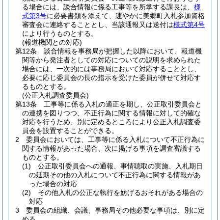
る場合には、談合情報に係る工事等を所掌する課長は、
様
式第3号
に必要書類を添えて、速やかに美郷町入札参加資格
審査会に連絡することとし、当該通報又は送付は
様式第4号
により行うものとする。
(報道機関との対応)
第12条
談合情報を事務局が把握した以降において、報道機
関等から発注者としての対応についての説明を求められた
場合には、一次的には事務局において対応することとし、
必要に応じ委員会の長の指示を受けた委員が併せて対応す
るものとする。
(公正入札調査委員会)
第13条
工事等に係る入札の適正を期し、公正取引委員会と
の連携を図りつつ、不正行為に関する情報に対して的確な
対応を行うため、別に定めるところにより公正入札調査委
員会を設置することができる。
2
委員会においては、工事等に係る入札について不正行為に
関する情報があった場合、次に掲げる事項を調査審議する
ものとする。
(1)
公正取引委員会への通報、事情聴取の実施、入札期日
の延期その他の入札について不正行為に関する情報があ
った場合の対応
(2)
その他入札の公正な執行を妨げるおそれがある場合の
対応
3
委員会の組織、会議、事務局その他必要な事項は、別に定
める。