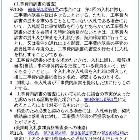
(工事費内訳書の審査)
第10条
前条第1項第1号
の場合には、第1回の入札に際し、
工事費内訳書を提出させることとする。
ただし、工事費内
訳書の提出を求めることとしていない入札である場合にお
いて、入札期日に事情聴取を行うなどあらかじめ工事費内
訳書の提出を要請する時間的余裕がないときは、工事費内
訳書の提出及び審査を入札執行後、契約締結前に行うこと
とし、又は発注の遅れによる影響、工事費内訳書の審査の
必要性等を考慮の上、工事費内訳書の審査を行わずに入札
を執行することができる。
2
工事費内訳書の提出を求めたときは、入札に際し、積算担
当者
(当該工事の積算内容を把握している職員をいう。)
が
立ち会うこととし、全入札者が入札書を入札箱に投入した
後に工事費内訳書の提出を求め、審査するものとする。
3
開札は、全入札者が工事費内訳書を提出した後に行うもの
とする。
4
工事費内訳書の審査において明らかに談合の事実があった
と認められる証拠を得た場合には、
第8条第1項第1号
に定
めるところにより対応するものとする。
5
精査のため必要と認められる場合には、入札執行後、契約
締結前に落札者に対し、工事費内訳書の再提示を求めるこ
とができる。
(美郷町入札参加資格審査会への連絡)
第11条
第5条
、
第7条第4項
、
第8条第2項
及び
第9条第2項
の
規定による公正取引委員会への通報又は送付を行おうとす