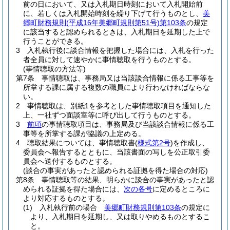
前の日において、又は入札期日時刻において入札開始前
に、若しくは入札開始時刻を繰り下げて行うものとし、
美
郷町財務規則
(平成16年美郷町規則第51号)
第103条
の規定
に該当すると認められるときは、入札期日を延期した上で
行うことができる。
3
入札執行後に談合情報を把握した場合には、入札を行った
者全員に対して速やかに事情聴取を行うものとする。
(事情聴取の方法等)
第7条
事情聴取は、事務局又は当該談合情報に係る工事等を
所掌する課に属する複数の職員により行わなければならな
い。
2
事情聴取は、別紙1を参考とした事情聴取項目を通知した
上、一社ずつ面談室等に呼び出して行うものとする。
3
前項
の事情聴取項目は、事務局及び当該談合情報に係る工
事等を所掌する課が協議の上定める。
4
聴取結果については、事情聴取書
(
様式第2号
)
を作成し、
委員会へ報告するとともに、当該書面の写しを公正取引委
員会へ送付するものとする。
(談合の事実があったと認められる証拠を得た場合の対応)
第8条
事情聴取等の結果、明らかに談合の事実があったと認
められる証拠を得た場合には、
次の各号
に定めるところに
より対応するものとする。
(1)
入札執行前の場合
美郷町財務規則第103条
の規定に
より、入札期日を延期し、又は取りやめるものとするこ
と。