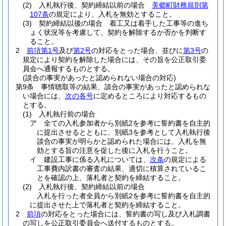
(2)
入札執行後、契約締結以前の場合
美郷町財務規則第
107条
の規定により、入札を無効とすること。
(3)
契約締結以後の場合 着工又は着手した工事等の進ち
ょく状況等を考慮して、契約を解除するか否かを判断す
ること。
2
前項第1号
及び
第2号
の対応をとった場合、並びに
第3号
の
規定により契約を解除した場合には、その旨を公正取引委
員会へ通報するものとする。
(談合の事実があったと認められない場合の対応)
第9条
事情聴取等の結果、談合の事実があったと認められな
い場合には、
次の各号
に定めるところにより対応するもの
とする。
(1)
入札執行前の場合
ア
全ての入札参加者から別紙2を参考に誓約書を自主的
に提出させるとともに、別紙3を参考として入札執行後
談合の事実が明らかと認められた場合には、入札を無
効とする旨の注意を促した後に入札を行うこと。
イ
建設工事に係る入札については、
次条
の規定による
工事費内訳書の審査の結果、適切に積算されているこ
とを確認の上、落札者と契約を締結すること。
(2)
入札執行後、契約締結以前の場合
入札を行った者全員から別紙2を参考に誓約書を自主的
に提出させた上で落札者と契約を締結すること。
2
前項
の対応をとった場合には、誓約書の写し及び入札調書
の写しを公正取引委員会へ送付するものとする。