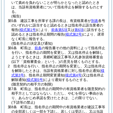
いて責めを負わないことが明らかとなったと認めたとき
は、当該有資格業者について指名停止を解除するものとす
る。
(報告)
第5条
建設工事を所掌する課の長は、有資格業者が
別表
各号
のいずれかに該当すると認めるときは指名停止該当業者の
報告
(
様式第1号
)
により、
前条第5項
又は
第6項
に該当すると
認めるときは指名停止期間の報告
(
様式第2号
)
により、遅滞
なく町長に報告する。
(指名停止の決定及び通知)
第6条
町長は、
前条
の報告書その他の資料によって指名停止
を行い、指名停止の期間を変更し、又は指名停止を解除し
ようとするときは、美郷町建設工事等入札参加資格審査会
(以下「資格審査会」という。)
の意見を聴くものとする。
2
指名停止を行い、指名停止の期間を変更し、又は指名停止
を解除したときは、当該有資格業者に対し指名停止通知
(
様
式第3号
)
、指名停止期間変更通知
(
様式第4号
)
又は指名停止
解除通知
(
様式第5号
)
により通知するものとする。
(随意契約の相手方の制限)
第7条
町長は、指名停止の期間中の有資格業者を随意契約の
相手方としてはならない。
ただし、やむを得ない事由があ
り、あらかじめ承認を受けたときは、この限りでない。
(下請等の禁止)
第8条
町長は、指名停止の期間中の有資格業者が建設工事等
の全部若しくは一部を下請し、若しくは受託し、又は当該