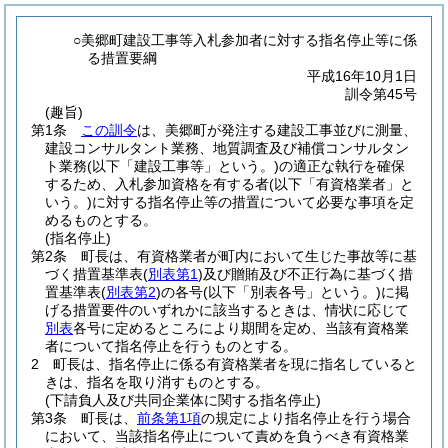
○美郷町建設工事等入札参加者に対する指名停止等に係
る措置要綱
平成16年10月1日
訓令第45号
(趣旨)
第1条
この訓令
は、美郷町が発注する建設工事並びに測量、
建設コンサルタント業務、地質調査及び補償コンサルタン
ト業務
(以下「建設工事等」という。)
の適正な執行を確保
するため、入札参加資格を有する者
(以下「有資格業者」と
いう。)
に対する指名停止等の措置について必要な事項を定
めるものとする。
(指名停止)
第2条
町長は、有資格業者が町内において生じた事故等に基
づく措置基準表
(
別表第1
)
及び贈賄及び不正行為に基づく措
置基準表
(
別表第2
)
の各号
(以下「別表各号」という。)
に掲
げる措置要件のいずれかに該当するときは、情状に応じて
別表
各号に定めるところにより期間を定め、当該有資格業
者について指名停止を行うものとする。
2
町長は、指名停止に係る有資格業者を現に指名していると
きは、指名を取り消すものとする。
(下請負人及び共同企業体に関する指名停止)
第3条
町長は、
前条第1項
の規定により指名停止を行う場合
において、当該指名停止について責めを負うべき有資格業