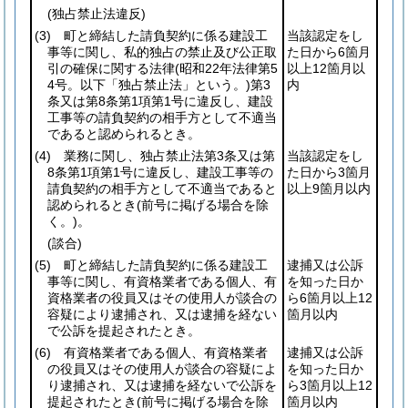
(独占禁止法違反)
(3)
町と締結した請負契約に係る建設工
当該認定をし
事等に関し、私的独占の禁止及び公正取
た日から6箇月
引の確保に関する法律
(昭和22年法律第5
以上12箇月以
4号。以下「独占禁止法」という。)
第3
内
条又は第8条第1項第1号に違反し、建設
工事等の請負契約の相手方として不適当
であると認められるとき。
(4)
業務に関し、独占禁止法第3条又は第
当該認定をし
8条第1項第1号に違反し、建設工事等の
た日から3箇月
請負契約の相手方として不適当であると
以上9箇月以内
認められるとき
(前号に掲げる場合を除
く。)
。
(談合)
(5)
町と締結した請負契約に係る建設工
逮捕又は公訴
事等に関し、有資格業者である個人、有
を知った日か
資格業者の役員又はその使用人が談合の
ら6箇月以上12
容疑により逮捕され、又は逮捕を経ない
箇月以内
で公訴を提起されたとき。
(6)
有資格業者である個人、有資格業者
逮捕又は公訴
の役員又はその使用人が談合の容疑によ
を知った日か
り逮捕され、又は逮捕を経ないで公訴を
ら3箇月以上12
提起されたとき
(前号に掲げる場合を除
箇月以内