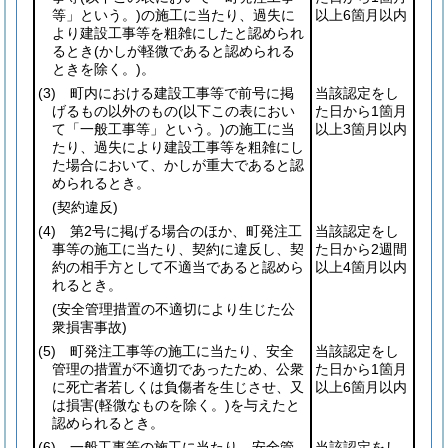
等」という。)
の施工に当たり、過失に
以上6箇月以内
より建設工事等を粗雑にしたと認められ
るとき
(かしが軽微であると認められる
ときを除く。)
。
(3)
町内における建設工事等で前号に掲
当該認定をし
げるもの以外のもの
(以下この表におい
た日から1箇月
て「一般工事等」という。)
の施工に当
以上3箇月以内
たり、過失により建設工事等を粗雑にし
た場合において、かしが重大であると認
められるとき。
(契約違反)
(4)
第2号に掲げる場合のほか、町発注工
当該認定をし
事等の施工に当たり、契約に違反し、契
た日から2週間
約の相手方として不適当であると認めら
以上4箇月以内
れるとき。
(安全管理措置の不適切により生じた公
衆損害事故)
(5)
町発注工事等の施工に当たり、安全
当該認定をし
管理の措置が不適切であったため、公衆
た日から1箇月
に死亡者若しくは負傷者を生じさせ、又
以上6箇月以内
は損害
(軽微なものを除く。)
を与えたと
認められるとき。
(6)
一般工事等の施工に当たり、安全管
当該認定をし