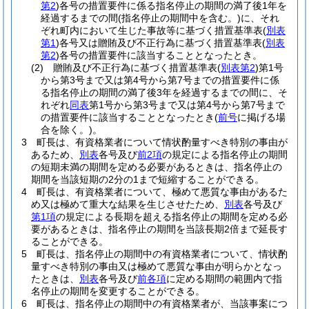
第2
)
各号の措置要件に係る指名停止の期間の満了後1年を
経過するまでの間
(指名停止の期間中を含む。)
に、それ
ぞれ町内において生じた事故等に基づく措置基準表
(
別表
第1
)
各号又は贈賄及び不正行為に基づく措置基準表
(
別表
第2
)
各号の措置要件に該当することとなったとき。
(2)
贈賄及び不正行為に基づく措置基準表
(
別表第2
)
第1号
から第3号まで又は第4号から第7号までの措置要件に係
る指名停止の期間の満了後3年を経過するまでの間に、そ
れぞれ
同表
第1号から第3号まで又は第4号から第7号まで
の措置要件に該当することとなったとき
(
前号
に掲げる場
合を除く。)
。
3
町長は、有資格業者について情状酌量すべき特別の事由が
あるため、
別表
各号及び
前2項
の規定による指名停止の期間
の短期未満の期間を定める必要があるときは、指名停止の
期間を当該短期の2分の1まで短縮することができる。
4
町長は、有資格業者について、極めて悪質な事由があるた
め又は極めて重大な結果を生じさせたため、
別表
各号及び
第1項
の規定による長期を超える指名停止の期間を定める必
要があるときは、指名停止の期間を当該長期2倍まで延長す
ることができる。
5
町長は、指名停止の期間中の有資格業者について、情状酌
量すべき特別の事由又は極めて悪質な事由が明らかとなっ
たときは、
別表
各号及び
前各項
に定める期間の範囲内で指
名停止の期間を変更することができる。
6
町長は、指名停止の期間中の有資格業者が、当該事案につ