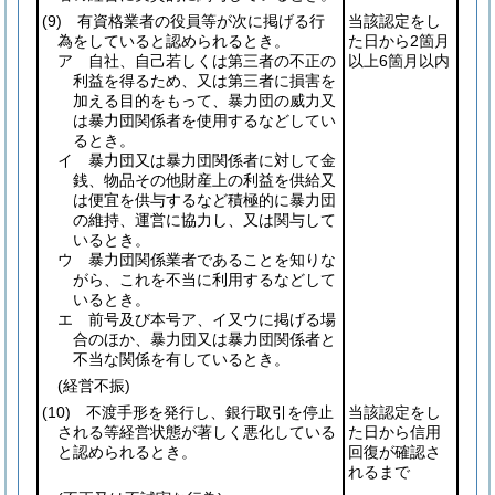
(9)
有資格業者の役員等が次に掲げる行
当該認定をし
為をしていると認められるとき。
た日から2箇月
ア 自社、自己若しくは第三者の不正の
以上6箇月以内
利益を得るため、又は第三者に損害を
加える目的をもって、暴力団の威力又
は暴力団関係者を使用するなどしてい
るとき。
イ 暴力団又は暴力団関係者に対して金
銭、物品その他財産上の利益を供給又
は便宜を供与するなど積極的に暴力団
の維持、運営に協力し、又は関与して
いるとき。
ウ 暴力団関係業者であることを知りな
がら、これを不当に利用するなどして
いるとき。
エ 前号及び本号ア、イ又ウに掲げる場
合のほか、暴力団又は暴力団関係者と
不当な関係を有しているとき。
(経営不振)
(10)
不渡手形を発行し、銀行取引を停止
当該認定をし
される等経営状態が著しく悪化している
た日から信用
と認められるとき。
回復が確認さ
れるまで