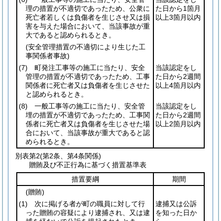
理の措置が不適切であったため、公衆に
た日から1箇月
死亡者若しくは負傷者を生じさせ又は損
以上3箇月以内
害を与えた場合において、当該事故が重
大であると認められるとき。
(安全管理措置の不適切により生じた工
事関係者事故)
(7)
町発注工事等の施工に当たり、安全
当該認定をし
管理の措置が不適切であったため、工事
た日から2週間
関係者に死亡者又は負傷者を生じさせた
以上4箇月以内
と認められるとき。
(8)
一般工事等の施工に当たり、安全管
当該認定をし
埋の措置が不適切であったため、工事関
た日から2週間
係者に死亡者又は負傷者を生じさせた場
以上2箇月以内
合において、当該事故が重大であると認
められるとき。
別表第2
(第2条、第4条関係)
贈賄及び不正行為に基づく措置基準表
措置要綱
期間
(贈賄)
(1)
次に掲げる者が町の職員に対して行
逮捕又は公訴
った贈賄の容疑により逮捕され、又は逮
を知った日か