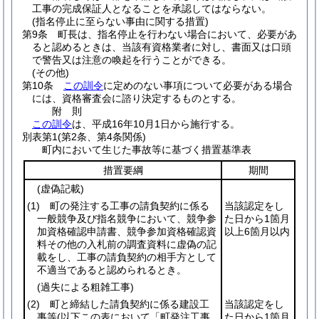
工事の完成保証人となることを承認してはならない。
(指名停止に至らない事由に関する措置)
第9条
町長は、指名停止を行わない場合において、必要があ
ると認めるときは、当該有資格業者に対し、書面又は口頭
で警告又は注意の喚起を行うことができる。
(その他)
第10条
この訓令
に定めのない事項について必要がある場合
には、資格審査会に諮り決定するものとする。
附
則
この訓令
は、平成16年10月1日から施行する。
別表第1
(第2条、第4条関係)
町内において生じた事故等に基づく措置基準表
措置要綱
期間
(虚偽記載)
(1)
町の発注する工事の請負契約に係る
当該認定をし
一般競争及び指名競争において、競争参
た日から1箇月
加資格確認申請書、競争参加資格確認資
以上6箇月以内
料その他の入札前の調査資料に虚偽の記
載をし、工事の請負契約の相手方として
不適当であると認められるとき。
(過失による粗雑工事)
(2)
町と締結した請負契約に係る建設工
当該認定をし
事等
(以下この表において「町発注工事
た日から1箇月