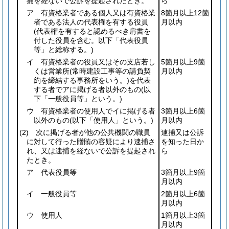
捕を経ないで公訴を提起されたとき。
ら
ア 有資格業者である個人又は有資格業
8箇月以上12箇
者である法人の代表権を有する役員
月以内
(代表権を有すると認めるべき肩書を
付した役員を含む。以下「代表役員
等」と総称する。)
イ 有資格業者の役員又はその支店若し
5箇月以上9箇
くは営業所
(常時建設工事等の請負契
月以内
約を締結する事務所をいう。)
を代表
する者でアに掲げる者以外のもの
(以
下「一般役員等」という。)
ウ 有資格業者の使用人でイに掲げる者
3箇月以上6箇
以外のもの
(以下「使用人」という。)
月以内
(2)
次に掲げる者が他の公共機関の職員
逮捕又は公訴
に対して行った贈賄の容疑により逮捕さ
を知った日か
れ、又は逮捕を経ないで公訴を提起され
ら
たとき。
ア 代表役員等
3箇月以上9箇
月以内
イ 一般役員等
2箇月以上6箇
月以内
ウ 使用人
1箇月以上3箇
月以内