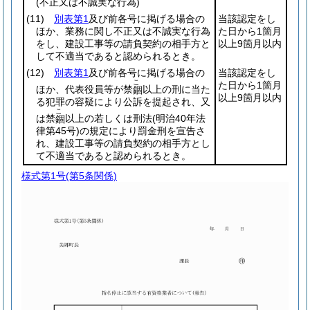
(不正又は不誠実な行為)
(11)
別表第1
及び前各号に掲げる場合の
当該認定をし
ほか、業務に関し不正又は不誠実な行為
た日から1箇月
をし、建設工事等の請負契約の相手方と
以上9箇月以内
して不適当であると認められるとき。
(12)
別表第1
及び前各号に掲げる場合の
当該認定をし
こ
た日から1箇月
ほか、代表役員等が禁
以上の刑に当た
錮
以上9箇月以内
る犯罪の容疑により公訴を提起され、又
こ
は禁
以上の若しくは刑法
(明治40年法
錮
律第45号)
の規定により罰金刑を宣告さ
れ、建設工事等の請負契約の相手方とし
て不適当であると認められるとき。
様式第1号
(第5条関係)