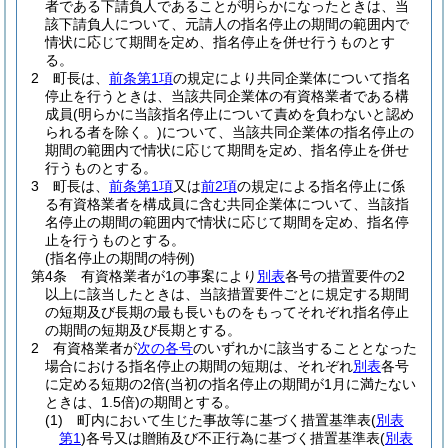
者である下請負人であることが明らかになったときは、当
該下請負人について、元請人の指名停止の期間の範囲内で
情状に応じて期間を定め、指名停止を併せ行うものとす
る。
2
町長は、
前条第1項
の規定により共同企業体について指名
停止を行うときは、当該共同企業体の有資格業者である構
成員
(明らかに当該指名停止について責めを負わないと認め
られる者を除く。)
について、当該共同企業体の指名停止の
期間の範囲内で情状に応じて期間を定め、指名停止を併せ
行うものとする。
3
町長は、
前条第1項
又は
前2項
の規定による指名停止に係
る有資格業者を構成員に含む共同企業体について、当該指
名停止の期間の範囲内で情状に応じて期間を定め、指名停
止を行うものとする。
(指名停止の期間の特例)
第4条
有資格業者が1の事案により
別表
各号の措置要件の2
以上に該当したときは、当該措置要件ごとに規定する期間
の短期及び長期の最も長いものをもってそれぞれ指名停止
の期間の短期及び長期とする。
2
有資格業者が
次の各号
のいずれかに該当することとなった
場合における指名停止の期間の短期は、それぞれ
別表
各号
に定める短期の2倍
(当初の指名停止の期間が1月に満たない
ときは、1.5倍)
の期間とする。
(1)
町内において生じた事故等に基づく措置基準表
(
別表
第1
)
各号又は贈賄及び不正行為に基づく措置基準表
(
別表