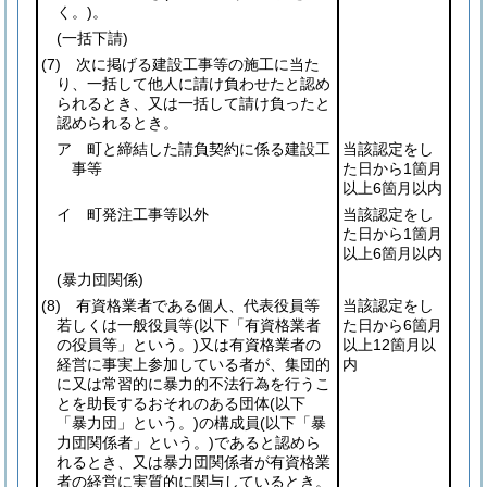
く。)
。
(一括下請)
(7)
次に掲げる建設工事等の施工に当た
り、一括して他人に請け負わせたと認め
られるとき、又は一括して請け負ったと
認められるとき。
ア 町と締結した請負契約に係る建設工
当該認定をし
事等
た日から1箇月
以上6箇月以内
イ 町発注工事等以外
当該認定をし
た日から1箇月
以上6箇月以内
(暴力団関係)
(8)
有資格業者である個人、代表役員等
当該認定をし
若しくは一般役員等
(以下「有資格業者
た日から6箇月
の役員等」という。)
又は有資格業者の
以上12箇月以
経営に事実上参加している者が、集団的
内
に又は常習的に暴力的不法行為を行うこ
とを助長するおそれのある団体
(以下
「暴力団」という。)
の構成員
(以下「暴
力団関係者」という。)
であると認めら
れるとき、又は暴力団関係者が有資格業
者の経営に実質的に関与しているとき。