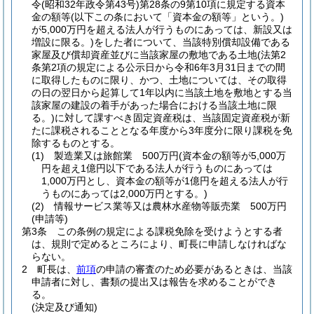
令
(昭和32年政令第43号)
第28条の9第10項に規定する資本
金の額等
(以下この条において「資本金の額等」という。)
が5,000万円を超える法人が行うものにあっては、新設又は
増設に限る。)
をした者について、当該特別償却設備である
家屋及び償却資産並びに当該家屋の敷地である土地
(法第2
条第2項の規定による公示日から令和6年3月31日までの間
に取得したものに限り、かつ、土地については、その取得
の日の翌日から起算して1年以内に当該土地を敷地とする当
該家屋の建設の着手があった場合における当該土地に限
る。)
に対して課すべき固定資産税は、当該固定資産税が新
たに課税されることとなる年度から3年度分に限り課税を免
除するものとする。
(1)
製造業又は旅館業 500万円
(資本金の額等が5,000万
円を超え1億円以下である法人が行うものにあっては
1,000万円とし、資本金の額等が1億円を超える法人が行
うものにあっては2,000万円とする。)
(2)
情報サービス業等又は農林水産物等販売業 500万円
(申請等)
第3条
この条例の規定による課税免除を受けようとする者
は、規則で定めるところにより、町長に申請しなければな
らない。
2
町長は、
前項
の申請の審査のため必要があるときは、当該
申請者に対し、書類の提出又は報告を求めることができ
る。
(決定及び通知)