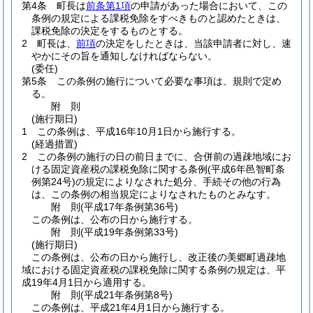
第4条
町長は
前条第1項
の申請があった場合において、この
条例の規定による課税免除をすべきものと認めたときは、
課税免除の決定をするものとする。
2
町長は、
前項
の決定をしたときは、当該申請者に対し、速
やかにその旨を通知しなければならない。
(委任)
第5条
この条例の施行について必要な事項は、規則で定め
る。
附
則
(施行期日)
1
この条例は、平成16年10月1日から施行する。
(経過措置)
2
この条例の施行の日の前日までに、合併前の過疎地域にお
ける固定資産税の課税免除に関する条例
(平成6年邑智町条
例第24号)
の規定によりなされた処分、手続その他の行為
は、この条例の相当規定によりなされたものとみなす。
附
則
(平成17年
条例第36号)
この条例は、公布の日から施行する。
附
則
(平成19年
条例第33号)
(施行期日)
この条例は、公布の日から施行し、改正後の美郷町過疎地
域における固定資産税の課税免除に関する条例の規定は、平
成19年4月1日から適用する。
附
則
(平成21年
条例第8号)
この条例は、平成21年4月1日から施行する。