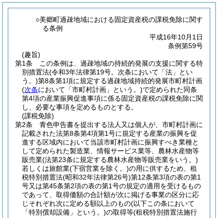
○美郷町過疎地域における固定資産税の課税免除に関す
る条例
平成16年10月1日
条例第59号
(趣旨)
第1条
この条例は、過疎地域の持続的発展の支援に関する特
別措置法
(令和3年法律第19号。次条において「法」とい
う。)
第8条第1項に規定する過疎地域持続的発展市町村計画
(
次条
において「市町村計画」という。)
で定められた同条
第4項の産業振興促進事項に係る固定資産税の課税免除に関
し、必要な事項を定めるものとする。
(課税免除)
第2条
青色申告書を提出する法人又は個人が、市町村計画に
記載された法第8条第4項第1号に規定する産業の振興を促
進する区域内において当該市町村計画に振興すべき業種と
して定められた製造業、情報サービス業等、農林水産物等
販売業
(法第23条に規定する農林水産物等販売業をいう。)
若しくは旅館業
(下宿営業を除く。)
の用に供するため、租
税特別措置法
(昭和32年法律第26号)
第12条第3項の表の第1
号又は第45条第2項の表の第1号の規定の適用を受けるもの
であって、取得価額の合計額が次に掲げる事業の区分に応
じそれぞれ次に定める額以上のもの
(以下この条において
「特別償却設備」という。)
の取得等
(租税特別措置法施行