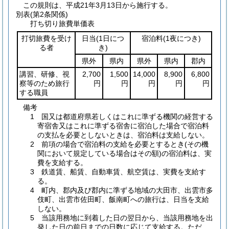
この規則は、平成21年3月13日から施行する。
別表
(第2条関係)
打ち切り旅費単価表
打切旅費を受け
日当
(1日につ
宿泊料
(1夜につき)
る者
き)
県外
県内
県外
県内
郡内
講習、研修、視
2,700
1,500
14,000
8,900
6,800
察等のため旅行
円
円
円
円
円
する職員
備考
1 国又は都道府県若しくはこれに準ずる機関の経営する
寄宿舎又はこれに準ずる宿舎に宿泊した場合で宿泊料
の支払を必要としないときは、宿泊料は支給しない。
2 前項の場合で宿泊料の支給を必要とするとき(その機
関において規定している場合はその額)の宿泊料は、実
費を支給する。
3 鉄道賃、船賃、自動車賃、航空賃は、実費を支給す
る。
4 町内、郡内及び郡内に準ずる地域の大田市、出雲市多
伎町、出雲市佐田町、飯南町への旅行は、日当を支給
しない。
5 当該用務地に到着した日の翌日から、当該用務地を出
発した日の前日までの日数に応じて支給する。ただ