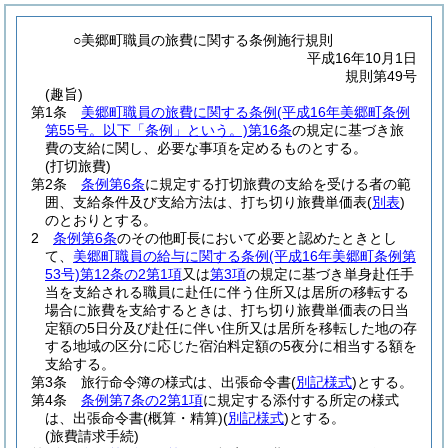
○美郷町職員の旅費に関する条例施行規則
平成16年10月1日
規則第49号
(趣旨)
第1条
美郷町職員の旅費に関する条例
(平成16年美郷町条例
第55号。以下「条例」という。)
第16条
の規定に基づき旅
費の支給に関し、必要な事項を定めるものとする。
(打切旅費)
第2条
条例第6条
に規定する打切旅費の支給を受ける者の範
囲、支給条件及び支給方法は、打ち切り旅費単価表
(
別表
)
のとおりとする。
2
条例第6条
のその他町長において必要と認めたときとし
て、
美郷町職員の給与に関する条例
(平成16年美郷町条例第
53号)
第12条の2第1項
又は
第3項
の規定に基づき単身赴任手
当を支給される職員に赴任に伴う住所又は居所の移転する
場合に旅費を支給するときは、打ち切り旅費単価表の日当
定額の5日分及び赴任に伴い住所又は居所を移転した地の存
する地域の区分に応じた宿泊料定額の5夜分に相当する額を
支給する。
第3条
旅行命令簿の様式は、出張命令書
(
別記様式
)
とする。
第4条
条例第7条の2第1項
に規定する添付する所定の様式
は、出張命令書
(概算・精算)
(
別記様式
)
とする。
(旅費請求手続)