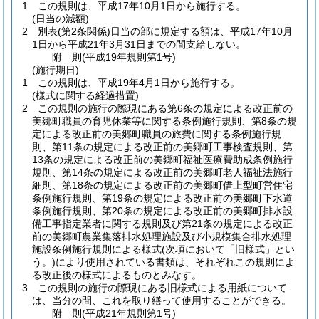
1
この規則は、平成17年10月1日から施行する。
(日当の減額)
2
別表
(第2条関係)
日当の部に規定する額は、平成17年10月
1日から平成21年3月31日までの間支給しない。
附
則
(平成19年
規則第1号)
(施行期日)
1
この規則は、平成19年4月1日から施行する。
(様式に関する経過措置)
2
この規則の施行の際現にある第6条の規定による改正前の
美郷町職員の育児休業等に関する条例施行規則、第8条の規
定による改正前の美郷町職員の旅費に関する条例施行規
則、第11条の規定による改正前の美郷町工事検査規則、第
13条の規定による改正前の美郷町福祉医療費助成条例施行
規則、第14条の規定による改正前の美郷町老人福祉法施行
細則、第18条の規定による改正前の美郷町借上型町営住宅
条例施行規則、第19条の規定による改正前の美郷町下水道
条例施行規則、第20条の規定による改正前の美郷町排水設
備工事指定業者に関する規則及び第21条の規定による改正
前の美郷町農業集落排水処理施設及び小規模集合排水処理
施設条例施行規則による様式
(次項において「旧様式」とい
う。)
により使用されている書類は、それぞれこの規則によ
る改正後の様式によるものとみなす。
3
この規則の施行の際現にある旧様式による用紙について
は、当分の間、これを取り繕って使用することができる。
附
則
(平成21年
規則第1号)