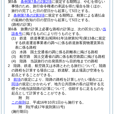
第5条
条例第7条の2第2項
に規定する期間は、やむを得ない
事情のため、旅行命令権者の承認を得た場合を除くほか、
旅行の完了した日の翌日から起算して5日とする。
2
条例第7条の2第3項
に規定する期間は、精算による過払金
の返納の告知の日の翌日から起算して5日とする。
(路程の計算)
第6条
旅費の計算上必要な路程の計算は、次の区分に従い
当
該各号
に掲げるものにより行うものとする。
(1)
鉄道 鉄道事業法
(昭和61年法律第92号)
第13条に規定
する鉄道運送事業者の調べに係る鉄道旅客貨物運賃算出
表に係る路程
(2)
水路 国土交通省の調に係る距離表に掲げる路程
(3)
航空路 国土交通省の調に係る航空路図に掲げる路程
(4)
陸路 当該旅行の出発箇所から目的地までの路程
2
陸路、鉄道、航空路又は水路とわたる旅行について、陸路
の路程を計算する場合には、鉄道駅、波止場及び空港をも
起点とすることができる。
3
前項
の規定により、陸路の路程を計算しがたい場合には、
同項
の規定にかかわらず、地方公共団体の長の証明する元
標その他当該陸路の計算について、信頼するに足るものを
起点として計算することができる。
附
則
この規則
は、平成16年10月1日から施行する。
附
則
(平成17年
規則第11号)
(施行期日)