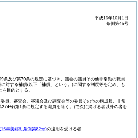
平成16年10月1日
条例第45号
69条及び第70条の規定に基づき、議会の議員その他非常勤の職員
害に対する補償
(以下「補償」という。)
に関する制度等を定め、も
とを目的とする。
査委員、審査会、審議会及び調査会等の委員その他の構成員、非常
274号)
第1条に規定する職員を除く。)
で次に掲げる者以外の者を
成16年美郷町条例第82号)
の適用を受ける者