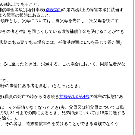
60歳以上であること。
補償年金等級別給付率表
(
別表第2
)
の第7級以上の障害等級に該当す
よる障害の状態にあること。
の順序とし、父母については、養父母を先にし、実父母を後にす
びその者と生計を同じくしている遺族補償年金を受けることができ
状態にある妻である場合には、補償基礎額に175を乗じて得た額)
するに至ったときは、消滅する。
この場合において、同順位者がな
とき。
同様の事情にある者を含む。)
となったとき。
き
(職員の死亡の時から引き続き
前条第1項第4号
の障害の状態にあ
は、その事情がなくなったとき
(夫、父母又は祖父母については職
の3月31日までの間にあるとき、兄弟姉妹については18歳に達する
を除く。)
。
は、その者は、遺族補償年金を受けることができる遺族でなくな