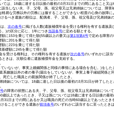
いては、18歳に達する日以後の最初の3月31日までの間にあること又は
に該当しない夫、子、父母、孫、祖父母又は兄弟姉妹については、障害
は軽易な労務以外の労務には服することができない程度の心身の故障に
受けるべき遺族の順位は、配偶者、子、父母、孫、祖父母及び兄弟姉妹
額は、
次の各号
に掲げる人数
(遺族補償年金を受ける権利を有する遺族及
う。)
の区分に応じ、1年につき
当該各号
に定める額とする。
礎額に153を乗じて得た額
(55歳以上の妻又は
第1項第4号
で定める障害の
礎額に201を乗じて得た額
礎額に223を乗じて得た額
償基礎額に245を乗じて得た額
金を受ける権利は、その権利を有する遺族が
次の各号
のいずれかに該当
るときは、次順位者に遺族補償年金を支給する。
。
していないが、事実上婚姻関係と同様の事情にある場合を含む。)
をした
直系姻族以外の者の養子
(届出をしていないが、事実上養子縁組関係と
、死亡した職員との親族関係が終了したとき。
弟姉妹については、18歳に達した日以後の最初の3月31日が終了したと
。
4号
の障害の状態にある夫、子、父母、孫、祖父母又は兄弟姉妹について
60歳以上であったとき、子又は孫については18歳に達する日以後の最初
3月31日までの間にあるか又は職員の死亡の当時60歳以上であったとき
受けることができる遺族が
前項各号
のいずれかに該当するに至ったとき