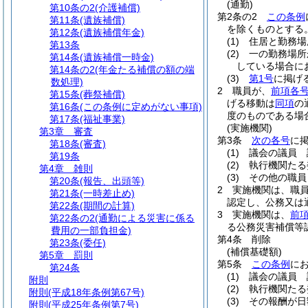
(通勤)
第10条の2
(介護補償)
第2条の2
この条例
第11条
(遺族補償)
を除くものとする
第12条
(遺族補償年金)
(1)
住居と勤務場
第13条
(2)
一の勤務場所
第14条
(遺族補償一時金)
している場合に
第14条の2
(年金たる補償の額の端
(3)
第1号
に掲げ
数処理)
2
職員が、
前項各
第15条
(葬祭補償)
げる移動は
同項
の
第16条
(この条例に定めがない事項)
度のものである場
第17条
(福祉事業)
(実施機関)
第3章
審査
第3条
次の各号
に
第18条
(審査)
(1)
議会の議員 
第19条
(2)
執行機関たる
第4章
雑則
(3)
その他の職員
第20条
(報告、出頭等)
2
実施機関は、職
第21条
(一時差止め)
認定し、公務又は
第22条
(期間の計算)
3
実施機関は、
前
第22条の2
(通勤による災害に係る
る公務災害補償等
費用の一部負担金)
第4条
削除
第23条
(委任)
(補償基礎額)
第5章
罰則
第5条
この条例
に
第24条
(1)
議会の議員 
附則
(2)
執行機関たる
附則
(平成18年条例第67号)
(3)
その報酬が日
附則
(平成25年条例第7号)