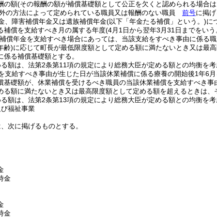
酬の額
(その報酬の額が補償基礎額として公正を欠くと認められる場合は
以外の方法によって定められている職員又は報酬のない職員
前号
に掲げ
金、障害補償年金又は遺族補償年金
(以下「年金たる補償」という。)
に
る補償を支給すべき月の属する年度
(4月1日から翌年3月31日までをい
族補償年金を支給すべき場合にあっては、当該支給をすべき事由に係る
年齢)
に応じて町長が最低限度額として定める額に満たないとき又は最高
に係る補償基礎額とする。
る額は、法第2条第11項の規定により総務大臣が定める額との均衡を
を支給すべき事由が生じた日が当該休業補償に係る療養の開始後1年6
償基礎額が、休業補償を受けるべき職員の当該休業補償を支給すべき事
める額に満たないとき又は最高限度額として定める額を超えるときは、
る額は、法第2条第13項の規定により総務大臣が定める額との均衡を
及び福祉事業
は、次に掲げるものとする。
金
時金
金
時金