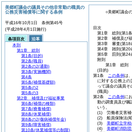
美郷町議会の議員その他非常勤の職員の
公務災害補償等に関する条例
○美郷町議会
平成16年10月1日 条例第45号
目次
(平成28年4月1日施行)
第1章
総則
(第1
第2章
補償及び
条項目次
沿革
第3章
審査
(第1
本則
第4章
雑則
(第2
第1章
総則
第5章
罰則
(第24
第1条
(目的)
附則
第2条
(職員)
第1章
総則
第2条の2
(通勤)
(目的)
第3条
(実施機関)
第1条
この条例
は
第4条
に対する公務上の
第5条
(補償基礎額)
って議会の議員そ
第5条の2
(職員)
第5条の3
第2条
この条例
に
第2章
補償及び福祉事業
勤の調査員及び嘱
第6条
(補償の種類)
いう。
第7条
(療養補償)
(1)
労働者災害補
第8条
(休業補償)
(2)
船員保険法
(
第8条の2
(傷病補償年金)
(3)
美郷町立学校
第9条
(障害補償)
(4)
美郷町消防団
第10条
(休業補償等の制限)