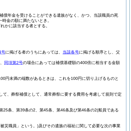
補償年金を受けることができる遺族がなく、かつ、当該職員の死
一時金の額に満たないとき。
ずれかに該当する者とする。
4号
に掲げる者のうちにあっては、
当該各号
に掲げる順序とし、父
額、
同項第2号
の場合にあっては補償基礎額の400倍に相当する金額
00円未満の端数があるときは、これを100円に切り上げるものと
して、葬祭補償として、通常葬祭に要する費用を考慮して規則で定
、第25条、第39条の2、第45条、第46条及び第46条の2
(船員である
被災職員」という。)
及びその遺族の福祉に関して必要な次の事業