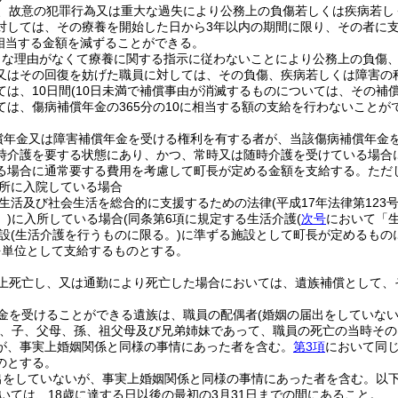
、故意の犯罪行為又は重大な過失により公務上の負傷若しくは疾病若し
対しては、その療養を開始した日から3年以内の期間に限り、その者に
に相当する金額を減ずることができる。
当な理由がなくて療養に関する指示に従わないことにより公務上の負傷
又はその回復を妨げた職員に対しては、その負傷、疾病若しくは障害の
ては、10日間
(10日未満で補償事由が消滅するものについては、その補
ては、傷病補償年金の365分の10に相当する額の支給を行わないことが
償年金又は障害補償年金を受ける権利を有する者が、当該傷病補償年金
時介護を要する状態にあり、かつ、常時又は随時介護を受けている場合
る場合に通常要する費用を考慮して町長が定める金額を支給する。
ただ
所に入院している場合
生活及び社会生活を総合的に支援するための法律
(平成17年法律第123号
)
に入所している場合
(同条第6項に規定する生活介護
(
次号
において「生
設
(生活介護を行うものに限る。)
に準ずる施設として町長が定めるもの
を単位として支給するものとする。
上死亡し、又は通勤により死亡した場合においては、遺族補償として、
金を受けることができる遺族は、職員の配偶者
(婚姻の届出をしていな
、子、父母、孫、祖父母及び兄弟姉妹であって、職員の死亡の当時その
が、事実上婚姻関係と同様の事情にあった者を含む。
第3項
において同じ
のとする。
出をしていないが、事実上婚姻関係と同様の事情にあった者を含む。以下
いては、18歳に達する日以後の最初の3月31日までの間にあること。