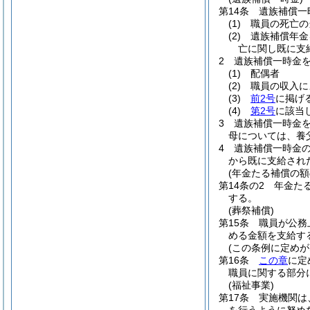
第14条
遺族補償一
(1)
職員の死亡の
(2)
遺族補償年金
亡に関し既に支
2
遺族補償一時金
(1)
配偶者
(2)
職員の収入に
(3)
前2号
に掲げ
(4)
第2号
に該当
3
遺族補償一時金
母については、養
4
遺族補償一時金
から既に支給され
(年金たる補償の額
第14条の2
年金た
する。
(葬祭補償)
第15条
職員が公務
める金額を支給す
(この条例に定めが
第16条
この章
に定
職員に関する部分
(福祉事業)
第17条
実施機関は