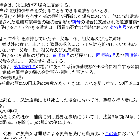
時金は、次に掲げる場合に支給する。
当時遺族補償年金を受けることができる遺族がないとき。
を受ける権利を有する者の権利が消滅した場合において、他に当該遺族
給された遺族補償年金の額の合計額が
前号
の場合に支給される遺族補償
を受けることができる遺族は、職員の死亡の当時において
次の各号
のい
よって生計を維持していた子、父母、孫、祖父母及び兄弟姉妹
る者以外の者で、主として職員の収入によって生計を維持していたもの
しない子、父母、孫、祖父母及び兄弟姉妹
を受けるべき遺族の順位は、
前項各号
の順序とし、
同項第2号
及び
同項第
父母を先にし、実父母を後にする。
の額は、
第1項第1号
の場合にあっては補償基礎額の400倍に相当する金
た遺族補償年金の額の合計額を控除した額とする。
の端数処理)
る補償の額に50円未満の端数があるときは、これを切り捨て、50円以上1
上死亡し、又は通勤により死亡した場合においては、葬祭を行う者に対
る。
ない事項)
めるもののほか、補償に関し必要な事項については、法第3章
(第24条
に限る。)
を除く。)
の規定の例による。
、公務上の災害又は通勤による災害を受けた職員
(以下
この条
において「