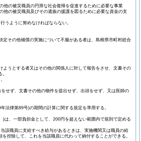
の他の被災職員の円滑な社会復帰を促進するために必要な事業
の他の被災職員及びその遺族の援護を図るために必要な資金の支
を行うように努めなければならない。
決定その他補償の実施について不服がある者は、島根県市町村総合
けようとする者又はその他の関係人に対して報告をさせ、文書その
る。
る。
告をせず、文書その他の物件を提出せず、出頭をせず、又は医師の
9年法律第89号)
の期間の計算に関する規定を準用する。
。)
は、一部負担金として、200円を超えない範囲内で規則で定める
て当該職員に支給すべき給与があるときは、実施機関又は職員の給
額を控除して、これを当該職員に代わって納付することができる。