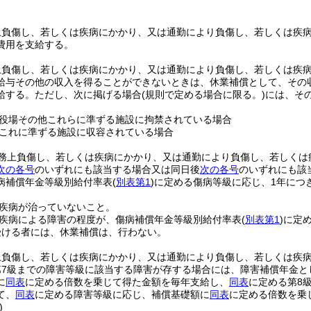
上負傷し、若しくは疾病にかかり、又は通勤により負傷し、若しくは疾
費用を支給する。
上負傷し、若しくは疾病にかかり、又は通勤により負傷し、若しくは疾
給与その他の収入を得ることができないときは、休業補償として、その収
給する。
ただし、次に掲げる場合
(規則で定める場合に限る。)
には、そ
役場その他これらに準ずる施設に拘禁されている場合
これに準ずる施設に収容されている場合
務上負傷し、若しくは疾病にかかり、又は通勤により負傷し、若しくは
次の各号
のいずれにも該当する場合又は同日後
次の各号
のいずれにも該
病補償年金等級別給付率表
(
別表第1
)
に定める傷病等級に応じ、1年につ
疾病が治っていないこと。
疾病による障害の程度が、傷病補償年金等級別給付率表
(
別表第1
)
に定
受ける者には、休業補償は、行わない。
上負傷し、若しくは疾病にかかり、又は通勤により負傷し、若しくは疾
第7級までの障害等級に該当する障害が存する場合には、障害補償年金と
に
同表
に定める倍数を乗じて得た金額を毎年支給し、
同表
に定める第8
て、
同表
に定める障害等級に応じ、補償基礎額に
同表
に定める倍数を乗
)