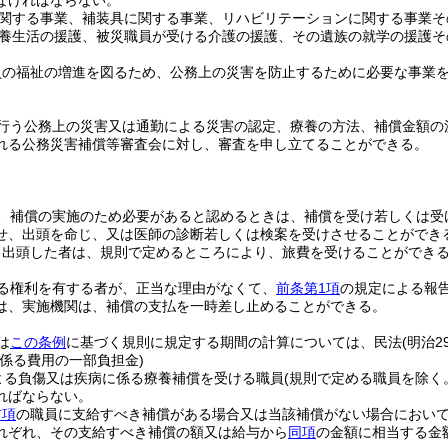
なければならない。
関する事業、補装具に関する事業、リハビリテーションに関する事業そ
養生活の援護、被災職員が受ける介護の援護、その遺族の就学の援護そ
員の福祉の増進を図るため、公務上の災害を防止するために必要な事業
行う公務上の災害又は通勤による災害の認定、療養の方法、補償金額の
れる公務災害補償等審査会に対し、審査を申し立てることができる。
、補償の実施のため必要があると認めるときは、補償を受け若しくは受
せ、出頭を命じ、又は医師の診断若しくは検案を受けさせることができ
り出頭した者は、規則で定めるところにより、旅費を受けることができ
る権利を有する者が、正当な理由がなくて、
前条第1項
の規定による報
は、実施機関は、補償の支払を一時差し止めることができる。
は
この条例
に基づく規則に規定する期間の計算については、民法
(明治2
係る費用の一部負担金)
よる負傷又は疾病に係る療養補償を受ける職員
(規則で定める職員を除く
ればならない。
前項
の職員に支給すべき補償がある場合又は当該補償がない場合におい
れぞれ、その支給すべき補償の額又は給与から
同項
の金額に相当する金