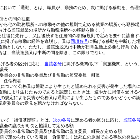
において「通勤」とは、職員が、勤務のため、次に掲げる移動を、合理
。
所との間の往復
から他の勤務場所への移動その他の規則で定める就業の場所から勤務場
おける当該就業の場所から勤務場所への移動を除く。)
る往復に先行し、又は後続する住居間の移動
(規則で定める要件に該当す
号
に掲げる移動の経路を逸脱し、又は
同項各号
に掲げる移動を中断した
通勤としない。
ただし、当該逸脱又は中断が日常生活上必要な行為であ
合は、当該逸脱又は中断の間を除き、この限りでない。
掲げる者の区分に応じ、
当該各号
に掲げる機関
(以下「実施機関」という。
議長
委員会の非常勤の委員及び非常勤の監査委員 町長
 任命権者
員について公務又は通勤により生じたと認められる災害が発生した場合
通勤により生じたものであると認定したときは、速やかに補償を受ける
項
の規定による災害が公務又は通勤により生じたものであるかどうかの
認定委員会の意見を聴かなければならない。
おいて「補償基礎額」とは、
次の各号
に定める者の区分に応じ、
当該各
議会の議長が町長と協議して定める額
委員会の非常勤の委員及び非常勤の監査委員 町長が定める額
額で定められている職員 負傷若しくは死亡の原因である事故の発生の