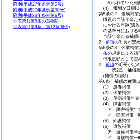
められていた報
附則
(平成27年条例第5号)
(4)
報酬が日額
附則
(平成27年条例第30号)
第5条の2
傷病補償
附則
(平成28年条例第6号)
職員の当該年金た
別表第1
(第8条の2関係)
における年齢
(遺
別表第2
(第9条、第12条関係)
の基準日における
当該年金たる補償
2
前項
の町長が定め
第5条の3
休業補償
条
の規定による補
低限度額として定
2
前項
の町長が定め
第2章
補償
(補償の種類)
第6条
補償の種類
(1)
療養補償
(2)
休業補償
(3)
傷病補償年金
(4)
障害補償
ア
障害補償年
イ
障害補償一
(5)
介護補償
(6)
遺族補償
ア
遺族補償年
イ
遺族補償一