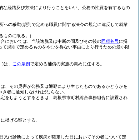
的な経路及び方法により行うことをいい、公務の性質を有するもの
所への移動
(規則で定める職員に関する法令の規定に違反して就業
るものに限る。)
場合においては、当該逸脱又は中断の間及びその後の
同項各号
に掲
って規則で定めるものをやむを得ない事由により行うための最小限
)
は、
この条例
で定める補償の実施の責めに任ずる。
には、その災害が公務又は通勤により生じたものであるかどうかを
べき者に通知しなければならない。
認定をしようとするときは、島根県市町村総合事務組合に設置され
号
に掲げる額とする。
日又は診断によって疾病が確定した日においてその者について定