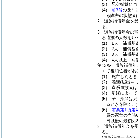
(3)
兄弟姉妹につ
(4)
前3号
の要件
る障害の状態又
2
遺族補償年金を
る。
3
遺族補償年金の
る遺族の人数をい
(1)
1人 補償基
(2)
2人 補償基
(3)
3人 補償基
(4)
4人以上 補
第13条
遺族補償年
くて後順位者があ
(1)
死亡したとき
(2)
婚姻
(届出を
(3)
直系血族又は
(4)
離縁によって
(5)
子、孫又は兄
るときを除く。)
(6)
前条第1項第
員の死亡の当時
日以後の最初の
2
遺族補償年金を
る。
(遺族補償一時金)