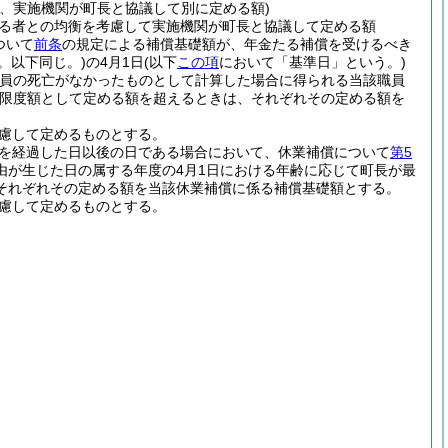
、実施機関が町長と協議して別に定める額)
る者との均衡を考慮して実施機関が町長と協議して定める額
ついて
前条
の規定による補償基礎額が、年金たる補償を受けるべき
う。以下同じ。)
の4月1日
(以下
この項
において「基準日」という。)
職員の死亡がなかったものとして計算した場合に得られる当該職員
限度額として定める額を超えるときは、それぞれその定める額を
考慮して定めるものとする。
月を経過した日以後の日である場合において、休業補償について
第5
由が生じた日の属する年度の4月1日における年齢に応じて町長が最
それぞれその定める額を当該休業補償に係る補償基礎額とする。
考慮して定めるものとする。