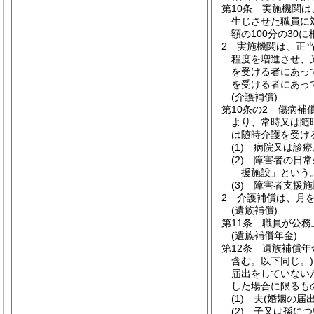
第10条
実施機関は
生じさせた職員に
額の100分の30
2
実施機関は、正
程度を増進させ、
を受ける者にあっ
を受ける者にあっ
(介護補償)
第10条の2
傷病補
より、常時又は随
は随時介護を受け
(1)
病院又は診療
(2)
障害者の日常
援施設」という。
(3)
障害者支援施
2
介護補償は、月
(遺族補償)
第11条
職員が公務
(遺族補償年金)
第12条
遺族補償年
含む。以下同じ。)
届出をしていない
した場合に限るも
(1)
夫
(婚姻の届
(2)
子又は孫につ