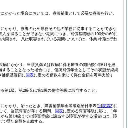
病にかかった場合においては、療養補償として必要な療養を行い、
病にかかり、療養のため勤務その他の業務に従事することができな
入を得ることができない期間につき、補償基礎額の100分の60に
の拘禁され、又は収容されている期間については、休業補償は行わ
疾病にかかり、当該負傷又は疾病に係る療養の開始後1年6月を経
当することとなった場合には、傷病補償年金としてその状態が継続
き補償基礎額に
同表
に定める倍数を乗じて得た金額を毎年支給す
める第1級、第2級又は第3級の傷病等級に該当すること。
病にかかり、治ったとき、障害補償年金等級別給付率表
(
別表第2
)
に
して、当該障害が存する期間、
同表
に定める障害等級に応じ、1年
級から第14級までの障害等級に該当する障害が存する場合には、障
じて得た金額を支給する。