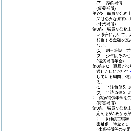
(7)
葬祭補償
(療養補償)
第7条
職員が公務
又は必要な療養の
(休業補償)
第8条
職員が公務
い場合において、
相当する金額を支
ない。
(1)
刑事施設、労
(2)
少年院その他
(傷病補償年金)
第8条の2
職員が公
過した日において
している期間、傷
る。
(1)
当該負傷又は
(2)
当該負傷又は
2
傷病補償年金を
(障害補償)
第9条
職員が公務
定める第1級から
につき補償基礎額
害補償一時金とし
(休業補償等の制限