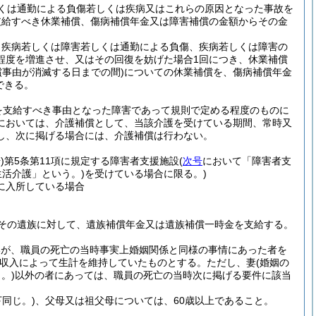
くは通勤による負傷若しくは疾病又はこれらの原因となった事故を
支給すべき休業補償、傷病補償年金又は障害補償の金額からその金
、疾病若しくは障害若しくは通勤による負傷、疾病若しくは障害の
程度を増進させ、又はその回復を妨げた場合1回につき、休業補償
償事由が消滅する日までの間)
についての休業補償を、傷病補償年金
できる。
を支給すべき事由となった障害であって規則で定める程度のものに
においては、介護補償として、当該介護を受けている期間、常時又
し、次に掲げる場合には、介護補償は行わない。
)
第5条第11項に規定する障害者支援施設
(
次号
において「障害者支
活介護」という。)
を受けている場合に限る。)
に入所している場合
その遺族に対して、遺族補償年金又は遺族補償一時金を支給する。
いが、職員の死亡の当時事実上婚姻関係と同様の事情にあった者を
収入によって生計を維持していたものとする。
ただし、妻
(婚姻の
。)
以外の者にあっては、職員の死亡の当時次に掲げる要件に該当
同じ。)
、父母又は祖父母については、60歳以上であること。