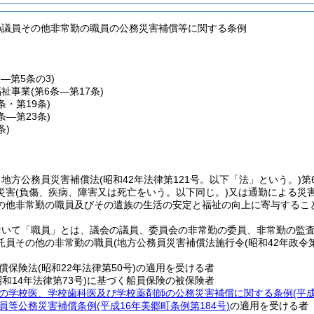
の議員その他非常勤の職員の公務災害補償等に関する条例
条―第5条の3)
福祉事業
(第6条―第17条)
8条・第19条)
0条―第23条)
条)
、地方公務員災害補償法
(昭和42年法律第121号。以下「法」という。)
第
災害
(負傷、疾病、障害又は死亡をいう。以下同じ。)
又は通勤による災
の他非常勤の職員及びその遺族の生活の安定と福祉の向上に寄与するこ
おいて「職員」とは、議会の議員、委員会の非常勤の委員、非常勤の監
託員その他の非常勤の職員
(地方公務員災害補償法施行令
(昭和42年政令第
償保険法
(昭和22年法律第50号)
の適用を受ける者
昭和14年法律第73号)
に基づく船員保険の被保険者
の学校医、学校歯科医及び学校薬剤師の公務災害補償に関する条例
(平
員等公務災害補償条例
(平成16年美郷町条例第184号)
の適用を受ける者