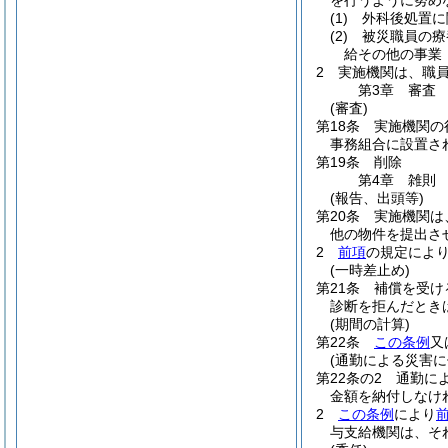
を行うように努め
(1)
外科後処置に
(2)
被災職員の療
給その他の事業
2
実施機関は、職
第3章
審査
(審査)
第18条
実施機関の
事務組合に設置さ
第19条
削除
第4章
雑則
(報告、出頭等)
第20条
実施機関は
他の物件を提出さ
2
前項
の規定によ
(一時差止め)
第21条
補償を受け
診断を拒んだとき
(期間の計算)
第22条
この条例
又
(通勤による災害に
第22条の2
通勤に
金額を納付しなけ
2
この条例
により
与支給機関は、そ