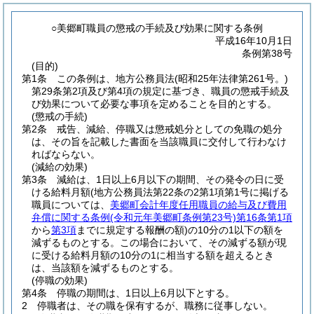
○美郷町職員の懲戒の手続及び効果に関する条例
平成16年10月1日
条例第38号
(目的)
第1条
この条例は、地方公務員法
(昭和25年法律第261号。)
第29条第2項及び第4項の規定に基づき、職員の懲戒手続及
び効果について必要な事項を定めることを目的とする。
(懲戒の手続)
第2条
戒告、減給、停職又は懲戒処分としての免職の処分
は、その旨を記載した書面を当該職員に交付して行わなけ
ればならない。
(減給の効果)
第3条
減給は、1日以上6月以下の期間、その発令の日に受
ける給料月額
(地方公務員法第22条の2第1項第1号に掲げる
職員については、
美郷町会計年度任用職員の給与及び費用
弁償に関する条例
(令和元年美郷町条例第23号)
第16条第1項
から
第3項
までに規定する報酬の額)
の10分の1以下の額を
減ずるものとする。
この場合において、その減ずる額が現
に受ける給料月額の10分の1に相当する額を超えるとき
は、当該額を減ずるものとする。
(停職の効果)
第4条
停職の期間は、1日以上6月以下とする。
2
停職者は、その職を保有するが、職務に従事しない。