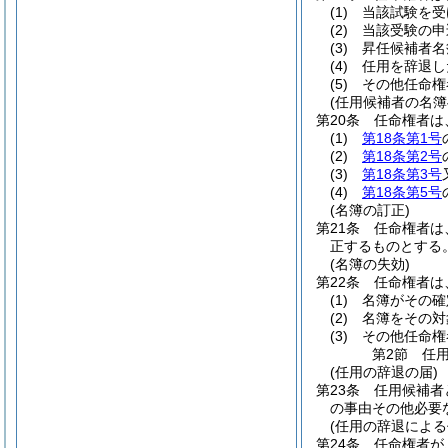
(1)
当該試験を受
(2)
当該受験の申
(3)
昇任候補者名
(4)
任用を辞退し
(5)
その他任命権
(任用候補者の名簿
第20条
任命権者は
(1)
第18条第1号
(2)
第18条第2号
(3)
第18条第3号
(4)
第18条第5号
(名簿の訂正)
第21条
任命権者は
正するものとする
(名簿の失効)
第22条
任命権者は
(1)
名簿がその確
(2)
名簿をその対
(3)
その他任命権
第2節
任
(任用の辞退の届)
第23条
任用候補者
の事由その他必要
(任用の辞退によ
第24条
任命権者が