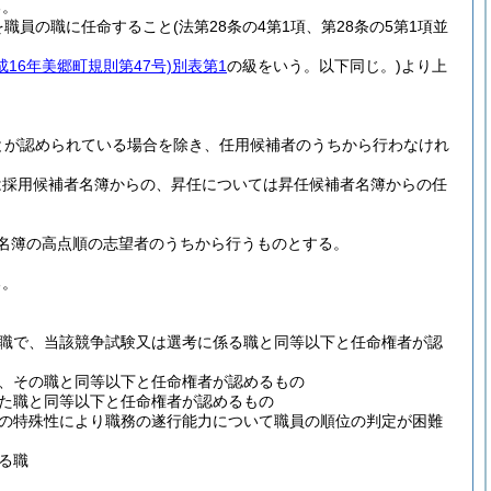
る。
を職員の職に任命すること
(法第28条の4第1項、第28条の5第1項並
成16年美郷町規則第47号)
別表第1
の級をいう。以下同じ。)
より上
とが認められている場合を除き、任用候補者のうちから行わなけれ
は採用候補者名簿からの、昇任については昇任候補者名簿からの任
名簿の高点順の志望者のうちから行うものとする。
る。
職で、当該競争試験又は選考に係る職と同等以下と任命権者が認
、その職と同等以下と任命権者が認めるもの
た職と同等以下と任命権者が認めるもの
の特殊性により職務の遂行能力について職員の順位の判定が困難
る職