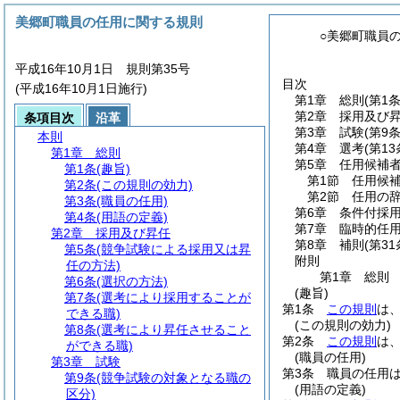
美郷町職員の任用に関する規則
○美郷町職員
平成16年10月1日 規則第35号
目次
(平成16年10月1日施行)
第1章
総則
(第1
第2章
採用及び
条項目次
沿革
第3章
試験
(第9
本則
第4章
選考
(第1
第1章
総則
第5章
任用候補
第1条
(趣旨)
第1節
任用候
第2条
(この規則の効力)
第2節
任用の
第3条
(職員の任用)
第6章
条件付採
第4条
(用語の定義)
第7章
臨時的任
第2章
採用及び昇任
第8章
補則
(第31
第5条
(競争試験による採用又は昇
附則
任の方法)
第1章
総則
第6条
(選択の方法)
(趣旨)
第7条
(選考により採用することが
第1条
この規則
は
できる職)
(この規則の効力)
第8条
(選考により昇任させること
第2条
この規則
は
ができる職)
(職員の任用)
第3章
試験
第3条
職員の任用
第9条
(競争試験の対象となる職の
(用語の定義)
区分)