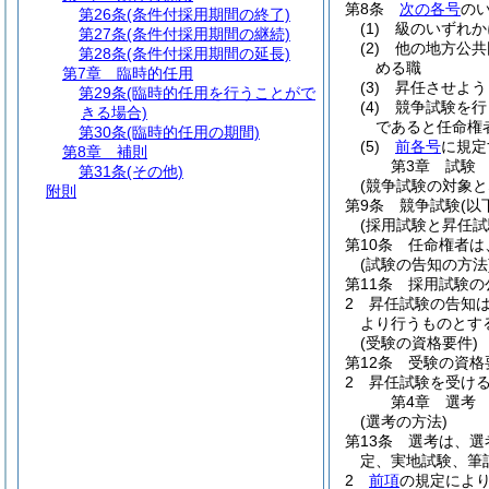
第8条
次の各号
の
第26条
(条件付採用期間の終了)
(1)
級のいずれか
第27条
(条件付採用期間の継続)
(2)
他の地方公共
第28条
(条件付採用期間の延長)
める職
第7章
臨時的任用
(3)
昇任させよう
第29条
(臨時的任用を行うことがで
(4)
競争試験を行
きる場合)
であると任命権
第30条
(臨時的任用の期間)
(5)
前各号
に規定
第8章
補則
第3章
試験
第31条
(その他)
(競争試験の対象と
附則
第9条
競争試験
(以
(採用試験と昇任試
第10条
任命権者は
(試験の告知の方法
第11条
採用試験の
2
昇任試験の告知
より行うものとす
(受験の資格要件)
第12条
受験の資格
2
昇任試験を受け
第4章
選考
(選考の方法)
第13条
選考は、選
定、実地試験、筆
2
前項
の規定によ