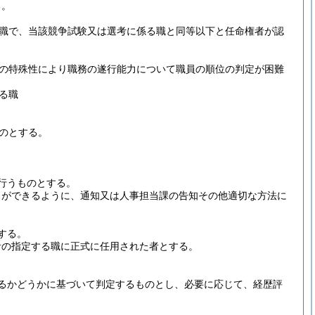
る。
職で、当該競争試験又は選考に係る職と同等以下と任命権者が認
の特殊性により職務の遂行能力について職員の順位の判定が困難
る職
のとする。
行うものとする。
とができるように、通知又は人事担当課の告知その他適切な方法に
する。
者の指定する職に正式に任用された者とする。
るかどうかに基づいて判定するものとし、必要に応じて、経歴評