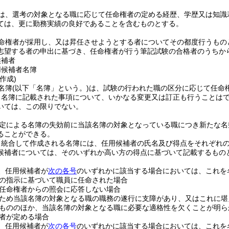
は、選考の対象となる職に応じて任命権者の定める経歴、学歴又は知識
ては、更に勤務実績の良好であることを含むものとする。
命権者が採用し、又は昇任させようとする者についてその都度行うもの
志望する者の申出に基づき、任命権者が行う筆記試験の合格者のうちか
候補者
用候補者名簿
作成)
名簿
(以下「名簿」という。)
は、試験の行われた職の区分に応じて任命
、名簿に記載された事項について、いかなる変更又は訂正も行うことは
いては、この限りでない。
定による名簿の失効前に当該名簿の対象となっている職につき新たな名
ることができる。
り統合して作成される名簿には、任用候補者の氏名及び得点をそれぞれ
候補者については、そのいずれか高い方の得点に基づいて記載するもの
、任用候補者が
次の各号
のいずれかに該当する場合においては、これを
の指示に基づいて職員に任命された場合
任命権者からの照会に応答しない場合
ため当該名簿の対象となる職の職務の遂行に支障があり、又はこれに堪
もののほか、当該名簿の対象となる職に必要な適格性を欠くことが明ら
者が定める場合
、任用候補者が
次の各号
のいずれかに該当する場合においては、これを