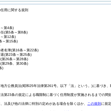
の任用に関する規則
条～第4条)
昇任
(第5条～第8条)
条～第12条)
3条～第15条)
者
補者名簿
(第16条～第22条)
辞退
(第23条～第25条)
用
(第26条～第28条)
用
(第29条、第30条)
条)
、地方公務員法
(昭和25年法律第261号。以下「法」という。)
に基づき、
、法第23条の規定による職階制に基づく任用制度が実施されるまでの間
は、法及び他の法律に特別の定めがある場合を除くほか、
この規則
に規