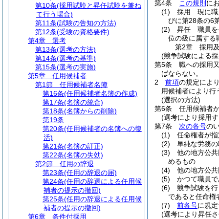
第4条
この規則
に
第10条
(採用試験と昇任試験を兼ね
(1)
採用 現に職
て行う場合)
びに第28条の6
第11条
(試験の告知の方法)
(2)
昇任 職員を
第12条
(受験の資格要件)
位の級に属する
第4章
選考
第2章
採用
第13条
(選考の方法)
(競争試験による採
第14条
(選考の基準)
第5条
職への採用
第15条
(選考の実施)
ばならない。
第5章
任用候補者
2
前項
の規定によ
第1節
任用候補者名簿
用候補者により行
第16条
(任用候補者名簿の作成)
(選択の方法)
第17条
(名簿の統合)
第6条
任用候補者
第18条
(名簿からの削除)
(選考により採用す
第19条
第7条
次の各号
の
第20条
(任用候補者の名簿への復
(1)
任命権者が指
活)
(2)
単純な労務の
第21条
(名簿の訂正)
(3)
他の地方公共
第22条
(名簿の失効)
めるもの
第2節
任用の辞退
(4)
他の地方公共
第23条
(任用の辞退の届)
(5)
かつて職員で
第24条
(任用の辞退による任用候
(6)
競争試験を行
補者の提示の撤回)
であると任命権
第25条
(任用の辞退による任用候
(7)
前各号
に規定
補者の提示の撤回)
(選考により昇任さ
第6章
条件付採用