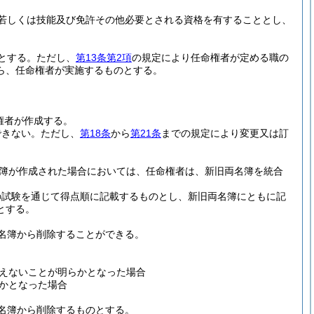
若しくは技能及び免許その他必要とされる資格を有することとし、
とする。
ただし、
第13条第2項
の規定により任命権者が定める職の
ら、任命権者が実施するものとする。
権者が作成する。
できない。
ただし、
第18条
から
第21条
までの規定により変更又は訂
簿が作成された場合においては、任命権者は、新旧両名簿を統合
の試験を通じて得点順に記載するものとし、新旧両名簿にともに記
とする。
名簿から削除することができる。
えないことが明らかとなった場合
かとなった場合
名簿から削除するものとする。