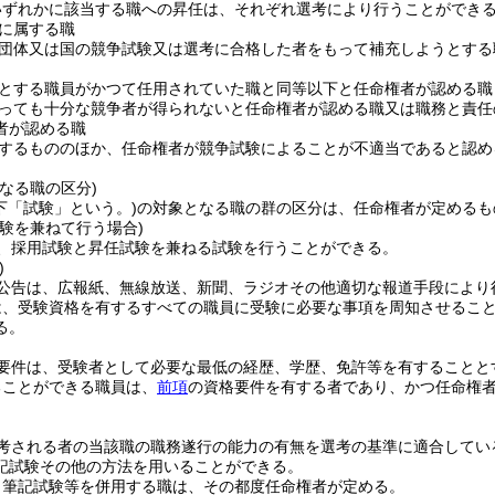
いずれかに該当する職への昇任は、それぞれ選考により行うことができ
に属する職
団体又は国の競争試験又は選考に合格した者をもって補充しようとする
とする職員がかつて任用されていた職と同等以下と任命権者が認める職
っても十分な競争者が得られないと任命権者が認める職又は職務と責任
者が認める職
するもののほか、任命権者が競争試験によることが不適当であると認め
なる職の区分)
下「試験」という。)
の対象となる職の群の区分は、任命権者が定めるも
験を兼ねて行う場合)
、採用試験と昇任試験を兼ねる試験を行うことができる。
)
公告は、広報紙、無線放送、新聞、ラジオその他適切な報道手段により
は、受験資格を有するすべての職員に受験に必要な事項を周知させるこ
る。
要件は、受験者として必要な最低の経歴、学歴、免許等を有することと
ることができる職員は、
前項
の資格要件を有する者であり、かつ任命権
考される者の当該職の職務遂行の能力の有無を選考の基準に適合してい
記試験その他の方法を用いることができる。
り筆記試験等を併用する職は、その都度任命権者が定める。