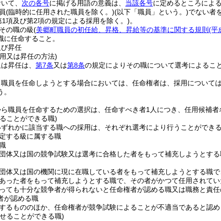
おいて、
次の各号
に掲げる用語の意義は、
当該各号
に定めるところによ
員
(臨時的に任用された職員を除く。)
(以下「職員」という。)
でない者
第1項及び第2項の規定による採用を除く。)
。
その職の級
(
美郷町職員の初任給、昇格、昇給等の基準に関する規則
(平
職に任命すること。
及び昇任
用又は昇任の方法)
又は昇任は、
第7条
又は
第8条
の規定によりその職について選考によるこ
り職員を任命しようとする場合においては、任命権者は、採用について
う。
から職員を任命するための選択は、任命すべき者1人につき、任用候補者
ることができる職)
いずれかに該当する職への採用は、それぞれ選考により行うことができ
定する級に属する職
職
団体又は国の競争試験又は選考に合格した者をもって補充しようとする
団体又は国の機関に現に在職している者をもって補充しようとする職で
あった者をもって補充しようとする職で、その者がかつて任用されてい
っても十分な競争者が得られないと任命権者が認める職又は職務と責任
者が認める職
するもののほか、任命権者が競争試験によることが不適当であると認め
せることができる職)