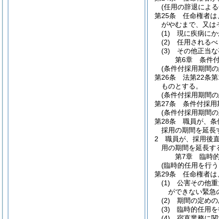
(任用の辞退によ
第25条
任命権者は
がやむまで、又は
(1)
現に疾病にか
(2)
任用されるべ
(3)
その他正当な
第6章
条件
(条件付採用期間の
第26条
法第22条
ものとする。
(条件付採用期間の
第27条
条件付採用
(条件付採用期間の
第28条
職員が、条
採用の期間を延長
2
職員が、採用後
用の期間を延長す
第7章
臨時
(臨時的任用を行う
第29条
任命権者は
(1)
公害その他重
ができない緊急
(2)
期間の定めの
(3)
臨時的任用を
(4)
宿直業務に関