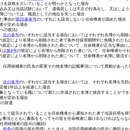
ける資格を欠いていることが明らかとなった場合
込み又は当該試験において、虚偽若しくは不正の行為をし、又はしよう
簿については、職員としての地位を失った場合
た事由が
第25条各号
のいずれにも該当しないと任命権者が認めた場合
者が定める場合
への復活)
、
次の各号
のいずれかに該当する場合においてはそれぞれ名簿から削除
の規定により名簿から削除された者で条件付採用期間中に免職されたも
の規定により名簿から削除された者について、任命権者が正当な事由に
又は
第4号
の規定により名簿から削除された者について、任命権者がそ
の規定により名簿から削除された者について、任命権者が名簿に復活す
、任用候補者の氏名の変更その他名簿の記載事項について異動があった
。
、
次の各号
のいずれかに該当する場合においては、それぞれ名簿を失効
定後1年以上を経過した場合
象となっている職について新たに作成された名簿と統合することができ
者が定める場合
用の辞退
として提示されていることを任命権者から通知された者で当該任用を辞
な事項とともに書面をもってその旨を任命権者に届け出なければならな
る任用候補者の提示の撤回)
、
前条
の辞退の届を受理したときは、当該任用候補者の提示に撤回され