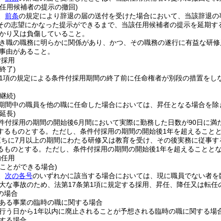
る任用候補者の提示の撤回)
、
前条
の規定により辞退の届の送付を受けた場合において、当該辞退の
その志望にかなった提示ができるまで、当該任用候補者の提示を延期す
かり又は負傷していること。
き職の職務に明らかに関係があり、かつ、その職務の遂行に有益な研修
事由があること。
付採用
終了)
第1項の規定による条件付採用期間の終了前に任命権者が別段の措置をし
継続)
期間中の職員を他の職に任命した場合においては、昇任となる場合を除
延長)
件付採用の期間の開始後6月間において実際に勤務した日数が90日に満
するものとする。
ただし、条件付採用の期間の開始後1年を超えること
直ちに7月以上の期間にわたる研修又は教育を受け、その後実務に従事す
るものとする。
ただし、条件付採用の期間の開始後1年を超えることと
的任用
ことができる場合)
、
次の各号
のいずれかに該当する場合においては、現に職員でない者を
大な事故のため、法第17条第1項に規定する採用、昇任、降任又は転
の場合
ある事業の臨時の職に関する場合
行う日から1年以内に廃止されることが予想される臨時の職に関する場
する場合