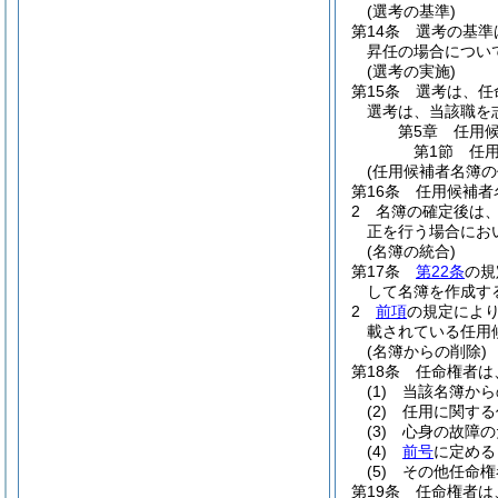
(選考の基準)
第14条
選考の基準
昇任の場合につい
(選考の実施)
第15条
選考は、任
選考は、当該職を
第5章
任用
第1節
任
(任用候補者名簿の
第16条
任用候補者
2
名簿の確定後は
正を行う場合にお
(名簿の統合)
第17条
第22条
の規
して名簿を作成す
2
前項
の規定によ
載されている任用
(名簿からの削除)
第18条
任命権者は
(1)
当該名簿から
(2)
任用に関する
(3)
心身の故障の
(4)
前号
に定める
(5)
その他任命権
第19条
任命権者は