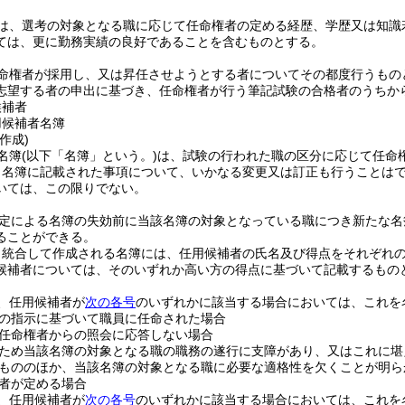
は、選考の対象となる職に応じて任命権者の定める経歴、学歴又は知識
ては、更に勤務実績の良好であることを含むものとする。
命権者が採用し、又は昇任させようとする者についてその都度行うもの
志望する者の申出に基づき、任命権者が行う筆記試験の合格者のうちか
候補者
用候補者名簿
作成)
名簿
(以下「名簿」という。)
は、試験の行われた職の区分に応じて任命
、名簿に記載された事項について、いかなる変更又は訂正も行うことは
いては、この限りでない。
定による名簿の失効前に当該名簿の対象となっている職につき新たな名
ることができる。
り統合して作成される名簿には、任用候補者の氏名及び得点をそれぞれ
候補者については、そのいずれか高い方の得点に基づいて記載するもの
、任用候補者が
次の各号
のいずれかに該当する場合においては、これを
の指示に基づいて職員に任命された場合
任命権者からの照会に応答しない場合
ため当該名簿の対象となる職の職務の遂行に支障があり、又はこれに堪
もののほか、当該名簿の対象となる職に必要な適格性を欠くことが明ら
者が定める場合
、任用候補者が
次の各号
のいずれかに該当する場合においては、これを