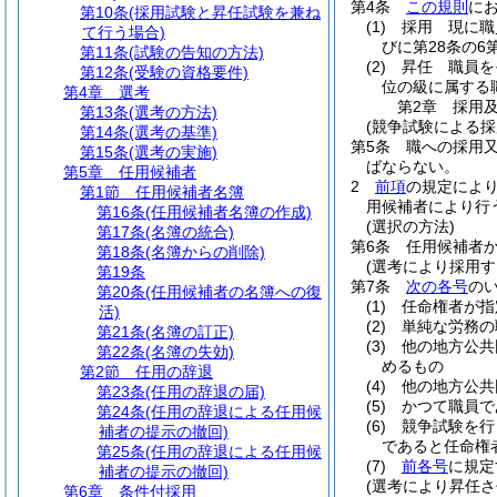
第4条
この規則
に
第10条
(採用試験と昇任試験を兼ね
(1)
採用 現に職
て行う場合)
びに第28条の6
第11条
(試験の告知の方法)
(2)
昇任 職員を
第12条
(受験の資格要件)
位の級に属する
第4章
選考
第2章
採用
第13条
(選考の方法)
(競争試験による採
第14条
(選考の基準)
第5条
職への採用
第15条
(選考の実施)
ばならない。
第5章
任用候補者
2
前項
の規定によ
第1節
任用候補者名簿
用候補者により行
第16条
(任用候補者名簿の作成)
(選択の方法)
第17条
(名簿の統合)
第6条
任用候補者
第18条
(名簿からの削除)
(選考により採用す
第19条
第7条
次の各号
の
第20条
(任用候補者の名簿への復
(1)
任命権者が指
活)
(2)
単純な労務の
第21条
(名簿の訂正)
(3)
他の地方公共
第22条
(名簿の失効)
めるもの
第2節
任用の辞退
(4)
他の地方公共
第23条
(任用の辞退の届)
(5)
かつて職員で
第24条
(任用の辞退による任用候
(6)
競争試験を行
補者の提示の撤回)
であると任命権
第25条
(任用の辞退による任用候
(7)
前各号
に規定
補者の提示の撤回)
(選考により昇任さ
第6章
条件付採用