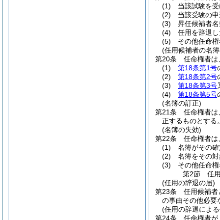
(1)
当該試験を受
(2)
当該受験の申
(3)
昇任候補者名
(4)
任用を辞退し
(5)
その他任命権
(任用候補者の名簿
第20条
任命権者は
(1)
第18条第1号
(2)
第18条第2号
(3)
第18条第3号
(4)
第18条第5号
(名簿の訂正)
第21条
任命権者は
正するものとする
(名簿の失効)
第22条
任命権者は
(1)
名簿がその確
(2)
名簿をその対
(3)
その他任命権
第2節
任
(任用の辞退の届)
第23条
任用候補者
の事由その他必要
(任用の辞退によ
第24条
任命権者が