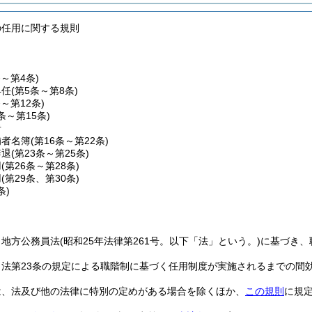
の任用に関する規則
条～第4条)
昇任
(第5条～第8条)
条～第12条)
3条～第15条)
者
補者名簿
(第16条～第22条)
辞退
(第23条～第25条)
用
(第26条～第28条)
用
(第29条、第30条)
条)
、地方公務員法
(昭和25年法律第261号。以下「法」という。)
に基づき、
、法第23条の規定による職階制に基づく任用制度が実施されるまでの間
は、法及び他の法律に特別の定めがある場合を除くほか、
この規則
に規