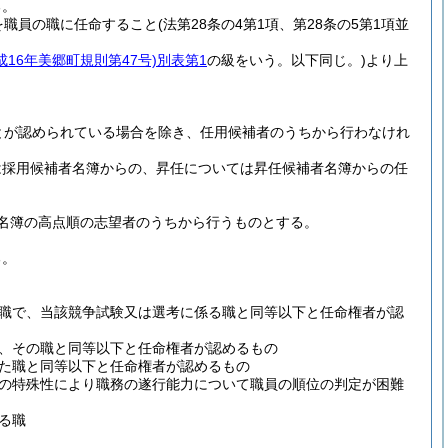
る。
を職員の職に任命すること
(法第28条の4第1項、第28条の5第1項並
成16年美郷町規則第47号)
別表第1
の級をいう。以下同じ。)
より上
とが認められている場合を除き、任用候補者のうちから行わなけれ
は採用候補者名簿からの、昇任については昇任候補者名簿からの任
名簿の高点順の志望者のうちから行うものとする。
る。
職で、当該競争試験又は選考に係る職と同等以下と任命権者が認
、その職と同等以下と任命権者が認めるもの
た職と同等以下と任命権者が認めるもの
の特殊性により職務の遂行能力について職員の順位の判定が困難
る職