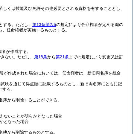
若しくは技能及び免許その他必要とされる資格を有することとし、
とする。
ただし、
第13条第2項
の規定により任命権者が定める職の
ら、任命権者が実施するものとする。
権者が作成する。
できない。
ただし、
第18条
から
第21条
までの規定により変更又は訂
簿が作成された場合においては、任命権者は、新旧両名簿を統合
の試験を通じて得点順に記載するものとし、新旧両名簿にともに記
とする。
名簿から削除することができる。
えないことが明らかとなった場合
かとなった場合
名簿から削除するものとする。