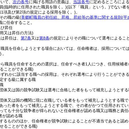
おいて、
次の各号
に掲げる用語の意義は、
当該各号
に定めるところによ
員
(臨時的に任用された職員を除く。)
(以下「職員」という。)
でない者
第1項及び第2項の規定による採用を除く。)
。
その職の級
(
美郷町職員の初任給、昇格、昇給等の基準に関する規則
(平
職に任命すること。
及び昇任
用又は昇任の方法)
又は昇任は、
第7条
又は
第8条
の規定によりその職について選考によるこ
り職員を任命しようとする場合においては、任命権者は、採用について
う。
から職員を任命するための選択は、任命すべき者1人につき、任用候補者
ることができる職)
いずれかに該当する職への採用は、それぞれ選考により行うことができ
定する級に属する職
職
団体又は国の競争試験又は選考に合格した者をもって補充しようとする
団体又は国の機関に現に在職している者をもって補充しようとする職で
あった者をもって補充しようとする職で、その者がかつて任用されてい
っても十分な競争者が得られないと任命権者が認める職又は職務と責任
者が認める職
するもののほか、任命権者が競争試験によることが不適当であると認め
せることができる職)