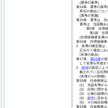
(選考の基準)
第14条
選考の基準
昇任の場合につい
(選考の実施)
第15条
選考は、任
選考は、当該職を
第5章
任用
第1節
任
(任用候補者名簿の
第16条
任用候補者
2
名簿の確定後は
正を行う場合にお
(名簿の統合)
第17条
第22条
の規
して名簿を作成す
2
前項
の規定によ
載されている任用
(名簿からの削除)
第18条
任命権者は
(1)
当該名簿から
(2)
任用に関する
(3)
心身の故障の
(4)
前号
に定める
(5)
その他任命権
第19条
任命権者は