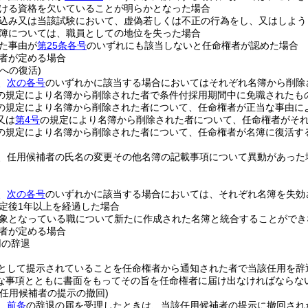
ける資格を欠いていることが明らかとなった場合
込み又は当該試験において、虚偽若しくは不正の行為をし、又はしよう
簿については、職員としての地位を失った場合
た事由が
第25条各号
のいずれにも該当しないと任命権者が認めた場合
者が定める場合
への復活)
、
次の各号
のいずれかに該当する場合においてはそれぞれ名簿から削除
の規定により名簿から削除された者で条件付採用期間中に免職されたも
の規定により名簿から削除された者について、任命権者が正当な事由に
又は
第4号
の規定により名簿から削除された者について、任命権者がそ
の規定により名簿から削除された者について、任命権者が名簿に復活す
、任用候補者の氏名の変更その他名簿の記載事項について異動があった
。
、
次の各号
のいずれかに該当する場合においては、それぞれ名簿を失効
定後1年以上を経過した場合
象となっている職について新たに作成された名簿と統合することができ
者が定める場合
用の辞退
として提示されていることを任命権者から通知された者で当該任用を辞
な事項とともに書面をもってその旨を任命権者に届け出なければならな
る任用候補者の提示の撤回)
、
前条
の辞退の届を受理したときは、当該任用候補者の提示に撤回され