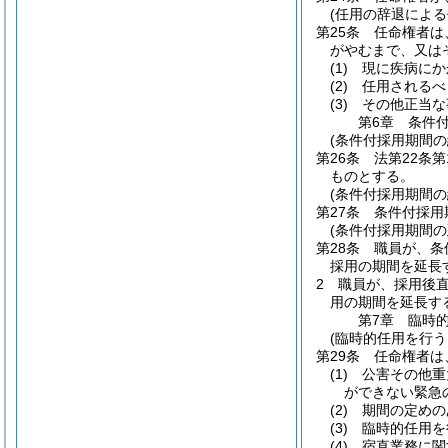
(任用の辞退によ
第25条
任命権者は
がやむまで、又は
(1)
現に疾病にか
(2)
任用されるべ
(3)
その他正当な
第6章
条件
(条件付採用期間の
第26条
法第22条
ものとする。
(条件付採用期間の
第27条
条件付採用
(条件付採用期間の
第28条
職員が、条
採用の期間を延長
2
職員が、採用後
用の期間を延長す
第7章
臨時
(臨時的任用を行う
第29条
任命権者は
(1)
公害その他重
ができない緊急
(2)
期間の定めの
(3)
臨時的任用を
(4)
宿直業務に関