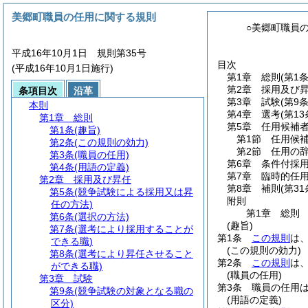
美郷町職員の任用に関する規則
○美郷町職員
平成16年10月1日 規則第35号
目次
(平成16年10月1日施行)
第1章
総則
(第1
第2章
採用及び
条項目次
沿革
第3章
試験
(第9
本則
第4章
選考
(第1
第1章
総則
第5章
任用候補
第1条
(趣旨)
第1節
任用候
第2条
(この規則の効力)
第2節
任用の
第3条
(職員の任用)
第6章
条件付採
第4条
(用語の定義)
第7章
臨時的任
第2章
採用及び昇任
第8章
補則
(第31
第5条
(競争試験による採用又は昇
附則
任の方法)
第1章
総則
第6条
(選択の方法)
(趣旨)
第7条
(選考により採用することが
第1条
この規則
は
できる職)
(この規則の効力)
第8条
(選考により昇任させること
第2条
この規則
は
ができる職)
(職員の任用)
第3章
試験
第3条
職員の任用
第9条
(競争試験の対象となる職の
(用語の定義)
区分)