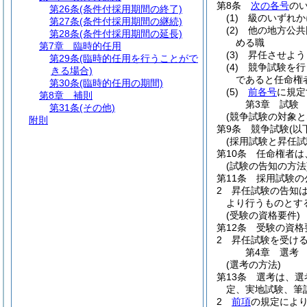
第8条
次の各号
の
第26条
(条件付採用期間の終了)
(1)
級のいずれか
第27条
(条件付採用期間の継続)
(2)
他の地方公共
第28条
(条件付採用期間の延長)
める職
第7章
臨時的任用
(3)
昇任させよう
第29条
(臨時的任用を行うことがで
(4)
競争試験を行
きる場合)
であると任命権
第30条
(臨時的任用の期間)
(5)
前各号
に規定
第8章
補則
第3章
試験
第31条
(その他)
(競争試験の対象と
附則
第9条
競争試験
(以
(採用試験と昇任試
第10条
任命権者は
(試験の告知の方法
第11条
採用試験の
2
昇任試験の告知
より行うものとす
(受験の資格要件)
第12条
受験の資格
2
昇任試験を受け
第4章
選考
(選考の方法)
第13条
選考は、選
定、実地試験、筆
2
前項
の規定によ