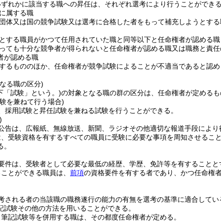
いずれかに該当する職への昇任は、それぞれ選考により行うことができ
に属する職
団体又は国の競争試験又は選考に合格した者をもって補充しようとする
とする職員がかつて任用されていた職と同等以下と任命権者が認める職
っても十分な競争者が得られないと任命権者が認める職又は職務と責任
者が認める職
するもののほか、任命権者が競争試験によることが不適当であると認め
なる職の区分)
下「試験」という。)
の対象となる職の群の区分は、任命権者が定めるも
験を兼ねて行う場合)
、採用試験と昇任試験を兼ねる試験を行うことができる。
)
公告は、広報紙、無線放送、新聞、ラジオその他適切な報道手段により
は、受験資格を有するすべての職員に受験に必要な事項を周知させるこ
る。
要件は、受験者として必要な最低の経歴、学歴、免許等を有することと
ることができる職員は、
前項
の資格要件を有する者であり、かつ任命権
考される者の当該職の職務遂行の能力の有無を選考の基準に適合してい
記試験その他の方法を用いることができる。
り筆記試験等を併用する職は、その都度任命権者が定める。