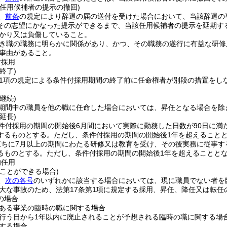
る任用候補者の提示の撤回)
、
前条
の規定により辞退の届の送付を受けた場合において、当該辞退の
その志望にかなった提示ができるまで、当該任用候補者の提示を延期す
かり又は負傷していること。
き職の職務に明らかに関係があり、かつ、その職務の遂行に有益な研修
事由があること。
付採用
終了)
第1項の規定による条件付採用期間の終了前に任命権者が別段の措置をし
継続)
期間中の職員を他の職に任命した場合においては、昇任となる場合を除
延長)
件付採用の期間の開始後6月間において実際に勤務した日数が90日に満
するものとする。
ただし、条件付採用の期間の開始後1年を超えること
直ちに7月以上の期間にわたる研修又は教育を受け、その後実務に従事す
るものとする。
ただし、条件付採用の期間の開始後1年を超えることと
的任用
ことができる場合)
、
次の各号
のいずれかに該当する場合においては、現に職員でない者を
大な事故のため、法第17条第1項に規定する採用、昇任、降任又は転
の場合
ある事業の臨時の職に関する場合
行う日から1年以内に廃止されることが予想される臨時の職に関する場
する場合