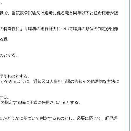
る。
職で、当該競争試験又は選考に係る職と同等以下と任命権者が認
の特殊性により職務の遂行能力について職員の順位の判定が困難
る職
のとする。
行うものとする。
とができるように、通知又は人事担当課の告知その他適切な方法に
する。
者の指定する職に正式に任用された者とする。
るかどうかに基づいて判定するものとし、必要に応じて、経歴評