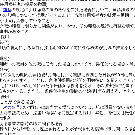
る任用候補者の提示の撤回)
、
前条
の規定により辞退の届の送付を受けた場合において、当該辞退の
その志望にかなった提示ができるまで、当該任用候補者の提示を延期す
かり又は負傷していること。
き職の職務に明らかに関係があり、かつ、その職務の遂行に有益な研修
事由があること。
付採用
終了)
第1項の規定による条件付採用期間の終了前に任命権者が別段の措置をし
継続)
期間中の職員を他の職に任命した場合においては、昇任となる場合を除
延長)
件付採用の期間の開始後6月間において実際に勤務した日数が90日に満
するものとする。
ただし、条件付採用の期間の開始後1年を超えること
直ちに7月以上の期間にわたる研修又は教育を受け、その後実務に従事す
るものとする。
ただし、条件付採用の期間の開始後1年を超えることと
的任用
ことができる場合)
、
次の各号
のいずれかに該当する場合においては、現に職員でない者を
大な事故のため、法第17条第1項に規定する採用、昇任、降任又は転
の場合
ある事業の臨時の職に関する場合
行う日から1年以内に廃止されることが予想される臨時の職に関する場
する場合