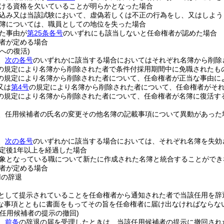
ける資格を欠いていることが明らかとなった場合
込み又は当該試験において、虚偽若しくは不正の行為をし、又はしよう
簿については、職員としての地位を失った場合
た事由が
第25条各号
のいずれにも該当しないと任命権者が認めた場合
者が定める場合
への復活)
、
次の各号
のいずれかに該当する場合においてはそれぞれ名簿から削除
の規定により名簿から削除された者で条件付採用期間中に免職されたも
の規定により名簿から削除された者について、任命権者が正当な事由に
又は
第4号
の規定により名簿から削除された者について、任命権者がそ
の規定により名簿から削除された者について、任命権者が名簿に復活す
、任用候補者の氏名の変更その他名簿の記載事項について異動があった
。
、
次の各号
のいずれかに該当する場合においては、それぞれ名簿を失効
定後1年以上を経過した場合
象となっている職について新たに作成された名簿と統合することができ
者が定める場合
用の辞退
として提示されていることを任命権者から通知された者で当該任用を辞
な事項とともに書面をもってその旨を任命権者に届け出なければならな
る任用候補者の提示の撤回)
、
前条
の辞退の届を受理したときは、当該任用候補者の提示に撤回され