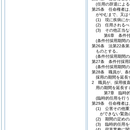
(任用の辞退によ
第25条
任命権者は
がやむまで、又は
(1)
現に疾病にか
(2)
任用されるべ
(3)
その他正当な
第6章
条件
(条件付採用期間の
第26条
法第22条
ものとする。
(条件付採用期間の
第27条
条件付採用
(条件付採用期間の
第28条
職員が、条
採用の期間を延長
2
職員が、採用後
用の期間を延長す
第7章
臨時
(臨時的任用を行う
第29条
任命権者は
(1)
公害その他重
ができない緊急
(2)
期間の定めの
(3)
臨時的任用を
(4)
宿直業務に関