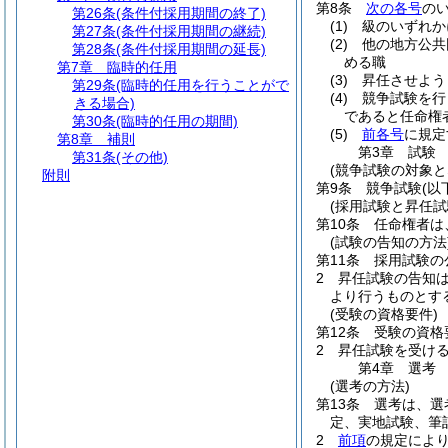
第8条
次の各号
の
第26条
(条件付採用期間の終了)
(1)
級のいずれか
第27条
(条件付採用期間の継続)
(2)
他の地方公共
第28条
(条件付採用期間の延長)
める職
第7章
臨時的任用
(3)
昇任させよう
第29条
(臨時的任用を行うことがで
(4)
競争試験を行
きる場合)
であると任命権
第30条
(臨時的任用の期間)
(5)
前各号
に規定
第8章
補則
第3章
試験
第31条
(その他)
(競争試験の対象と
附則
第9条
競争試験
(以
(採用試験と昇任試
第10条
任命権者は
(試験の告知の方法
第11条
採用試験の
2
昇任試験の告知
より行うものとす
(受験の資格要件)
第12条
受験の資格
2
昇任試験を受け
第4章
選考
(選考の方法)
第13条
選考は、選
定、実地試験、筆
2
前項
の規定によ