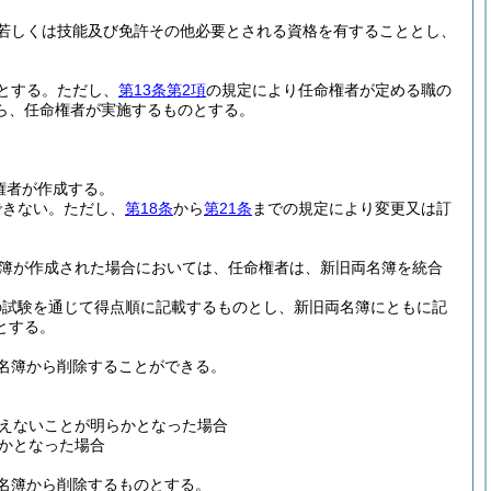
若しくは技能及び免許その他必要とされる資格を有することとし、
とする。
ただし、
第13条第2項
の規定により任命権者が定める職の
ら、任命権者が実施するものとする。
権者が作成する。
できない。
ただし、
第18条
から
第21条
までの規定により変更又は訂
簿が作成された場合においては、任命権者は、新旧両名簿を統合
の試験を通じて得点順に記載するものとし、新旧両名簿にともに記
とする。
名簿から削除することができる。
えないことが明らかとなった場合
かとなった場合
名簿から削除するものとする。