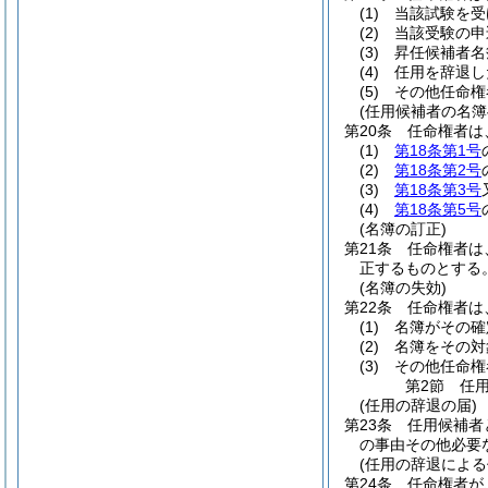
(1)
当該試験を受
(2)
当該受験の申
(3)
昇任候補者名
(4)
任用を辞退し
(5)
その他任命権
(任用候補者の名簿
第20条
任命権者は
(1)
第18条第1号
(2)
第18条第2号
(3)
第18条第3号
(4)
第18条第5号
(名簿の訂正)
第21条
任命権者は
正するものとする
(名簿の失効)
第22条
任命権者は
(1)
名簿がその確
(2)
名簿をその対
(3)
その他任命権
第2節
任
(任用の辞退の届)
第23条
任用候補者
の事由その他必要
(任用の辞退によ
第24条
任命権者が