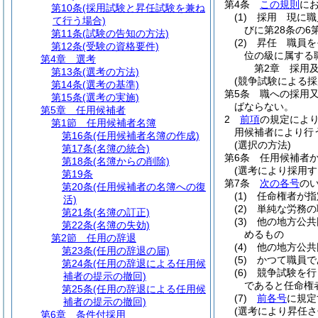
第4条
この規則
に
第10条
(採用試験と昇任試験を兼ね
(1)
採用 現に職
て行う場合)
びに第28条の6
第11条
(試験の告知の方法)
(2)
昇任 職員を
第12条
(受験の資格要件)
位の級に属する
第4章
選考
第2章
採用
第13条
(選考の方法)
(競争試験による採
第14条
(選考の基準)
第5条
職への採用
第15条
(選考の実施)
ばならない。
第5章
任用候補者
2
前項
の規定によ
第1節
任用候補者名簿
用候補者により行
第16条
(任用候補者名簿の作成)
(選択の方法)
第17条
(名簿の統合)
第6条
任用候補者
第18条
(名簿からの削除)
(選考により採用す
第19条
第7条
次の各号
の
第20条
(任用候補者の名簿への復
(1)
任命権者が指
活)
(2)
単純な労務の
第21条
(名簿の訂正)
(3)
他の地方公共
第22条
(名簿の失効)
めるもの
第2節
任用の辞退
(4)
他の地方公共
第23条
(任用の辞退の届)
(5)
かつて職員で
第24条
(任用の辞退による任用候
(6)
競争試験を行
補者の提示の撤回)
であると任命権
第25条
(任用の辞退による任用候
(7)
前各号
に規定
補者の提示の撤回)
(選考により昇任さ
第6章
条件付採用