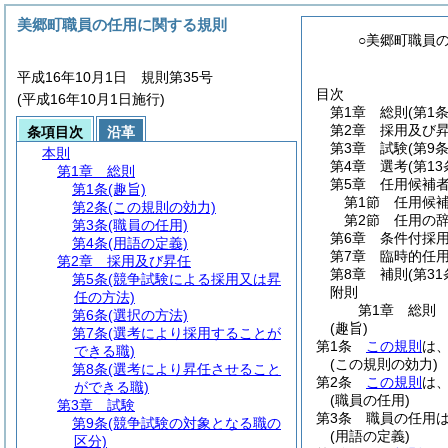
美郷町職員の任用に関する規則
○美郷町職員
平成16年10月1日 規則第35号
目次
(平成16年10月1日施行)
第1章
総則
(第1
第2章
採用及び
条項目次
沿革
第3章
試験
(第9
本則
第4章
選考
(第1
第1章
総則
第5章
任用候補
第1条
(趣旨)
第1節
任用候
第2条
(この規則の効力)
第2節
任用の
第3条
(職員の任用)
第6章
条件付採
第4条
(用語の定義)
第7章
臨時的任
第2章
採用及び昇任
第8章
補則
(第31
第5条
(競争試験による採用又は昇
附則
任の方法)
第1章
総則
第6条
(選択の方法)
(趣旨)
第7条
(選考により採用することが
第1条
この規則
は
できる職)
(この規則の効力)
第8条
(選考により昇任させること
第2条
この規則
は
ができる職)
(職員の任用)
第3章
試験
第3条
職員の任用
第9条
(競争試験の対象となる職の
(用語の定義)
区分)