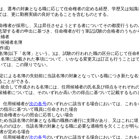
は、選考の対象となる職に応じて任命権者の定める経歴、学歴又は知識
ては、更に勤務実績の良好であることを含むものとする。
命権者が採用し、又は昇任させようとする者についてその都度行うもの
志望する者の申出に基づき、任命権者が行う筆記試験の合格者のうちか
候補者
用候補者名簿
作成)
名簿
(以下「名簿」という。)
は、試験の行われた職の区分に応じて任命
、名簿に記載された事項について、いかなる変更又は訂正も行うことは
いては、この限りでない。
定による名簿の失効前に当該名簿の対象となっている職につき新たな名
ることができる。
り統合して作成される名簿には、任用候補者の氏名及び得点をそれぞれ
候補者については、そのいずれか高い方の得点に基づいて記載するもの
、任用候補者が
次の各号
のいずれかに該当する場合においては、これを
の指示に基づいて職員に任命された場合
任命権者からの照会に応答しない場合
ため当該名簿の対象となる職の職務の遂行に支障があり、又はこれに堪
もののほか、当該名簿の対象となる職に必要な適格性を欠くことが明ら
者が定める場合
、任用候補者が
次の各号
のいずれかに該当する場合においては、これを