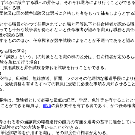
いずれかに該当する職への昇任は、それぞれ選考により行うことができ
に属する職
団体又は国の競争試験又は選考に合格した者をもって補充しようとする
とする職員がかつて任用されていた職と同等以下と任命権者が認める職
っても十分な競争者が得られないと任命権者が認める職又は職務と責任
者が認める職
するもののほか、任命権者が競争試験によることが不適当であると認め
なる職の区分)
下「試験」という。)
の対象となる職の群の区分は、任命権者が定めるも
験を兼ねて行う場合)
、採用試験と昇任試験を兼ねる試験を行うことができる。
)
公告は、広報紙、無線放送、新聞、ラジオその他適切な報道手段により
は、受験資格を有するすべての職員に受験に必要な事項を周知させるこ
る。
要件は、受験者として必要な最低の経歴、学歴、免許等を有することと
ることができる職員は、
前項
の資格要件を有する者であり、かつ任命権
考される者の当該職の職務遂行の能力の有無を選考の基準に適合してい
記試験その他の方法を用いることができる。
り筆記試験等を併用する職は、その都度任命権者が定める。