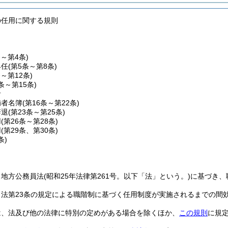
の任用に関する規則
条～第4条)
昇任
(第5条～第8条)
条～第12条)
3条～第15条)
者
補者名簿
(第16条～第22条)
辞退
(第23条～第25条)
用
(第26条～第28条)
用
(第29条、第30条)
条)
、地方公務員法
(昭和25年法律第261号。以下「法」という。)
に基づき、
、法第23条の規定による職階制に基づく任用制度が実施されるまでの間
は、法及び他の法律に特別の定めがある場合を除くほか、
この規則
に規