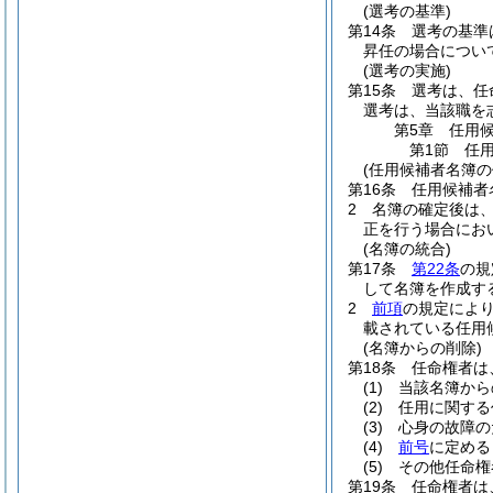
(選考の基準)
第14条
選考の基準
昇任の場合につい
(選考の実施)
第15条
選考は、任
選考は、当該職を
第5章
任用
第1節
任
(任用候補者名簿の
第16条
任用候補者
2
名簿の確定後は
正を行う場合にお
(名簿の統合)
第17条
第22条
の規
して名簿を作成す
2
前項
の規定によ
載されている任用
(名簿からの削除)
第18条
任命権者は
(1)
当該名簿から
(2)
任用に関する
(3)
心身の故障の
(4)
前号
に定める
(5)
その他任命権
第19条
任命権者は