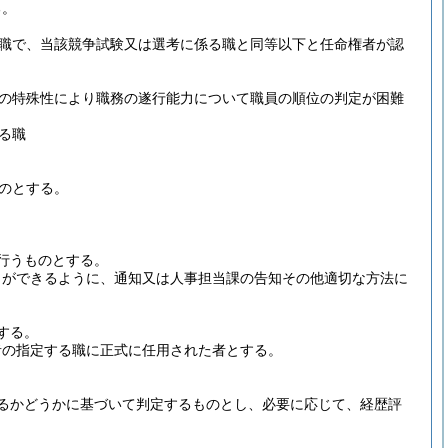
る。
職で、当該競争試験又は選考に係る職と同等以下と任命権者が認
の特殊性により職務の遂行能力について職員の順位の判定が困難
る職
のとする。
行うものとする。
とができるように、通知又は人事担当課の告知その他適切な方法に
する。
者の指定する職に正式に任用された者とする。
るかどうかに基づいて判定するものとし、必要に応じて、経歴評