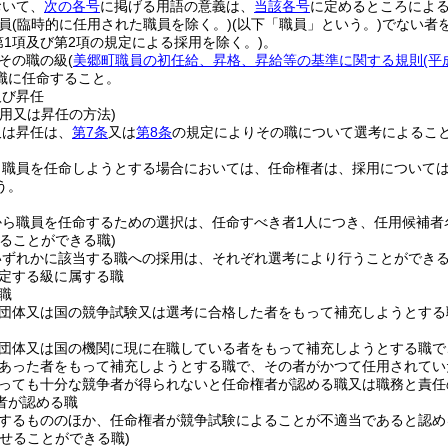
おいて、
次の各号
に掲げる用語の意義は、
当該各号
に定めるところによ
員
(臨時的に任用された職員を除く。)
(以下「職員」という。)
でない者
第1項及び第2項の規定による採用を除く。)
。
その職の級
(
美郷町職員の初任給、昇格、昇給等の基準に関する規則
(平
職に任命すること。
及び昇任
用又は昇任の方法)
又は昇任は、
第7条
又は
第8条
の規定によりその職について選考によるこ
り職員を任命しようとする場合においては、任命権者は、採用について
う。
から職員を任命するための選択は、任命すべき者1人につき、任用候補者
ることができる職)
いずれかに該当する職への採用は、それぞれ選考により行うことができ
定する級に属する職
職
団体又は国の競争試験又は選考に合格した者をもって補充しようとする
団体又は国の機関に現に在職している者をもって補充しようとする職で
あった者をもって補充しようとする職で、その者がかつて任用されてい
っても十分な競争者が得られないと任命権者が認める職又は職務と責任
者が認める職
するもののほか、任命権者が競争試験によることが不適当であると認め
せることができる職)