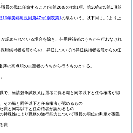
る。
を職員の職に任命すること
(法第28条の4第1項、第28条の5第1項並
成16年美郷町規則第47号)
別表第1
の級をいう。以下同じ。)
より上
とが認められている場合を除き、任用候補者のうちから行わなけれ
は採用候補者名簿からの、昇任については昇任候補者名簿からの任
名簿の高点順の志望者のうちから行うものとする。
る。
職で、当該競争試験又は選考に係る職と同等以下と任命権者が認
、その職と同等以下と任命権者が認めるもの
た職と同等以下と任命権者が認めるもの
の特殊性により職務の遂行能力について職員の順位の判定が困難
る職