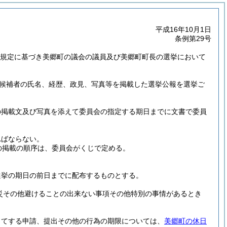
平成16年10月1日
条例第29号
2の規定に基づき美郷町の議会の議員及び美郷町町長の選挙において
候補者の氏名、経歴、政見、写真等を掲載した選挙公報を選挙ご
の掲載文及び写真を添えて委員会の指定する期日までに文書で委員
ればならない。
の掲載の順序は、委員会がくじで定める。
選挙の期日の前日までに配布するものとする。
天災その他避けることの出来ない事項その他特別の事情があるとき
してする申請、提出その他の行為の期限については、
美郷町の休日