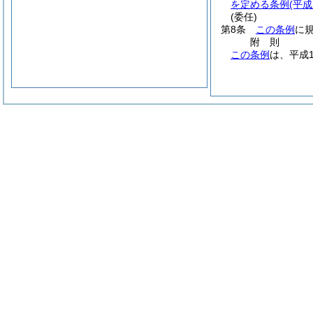
を定める条例
(平
(委任)
第8条
この条例
に
附
則
この条例
は、平成