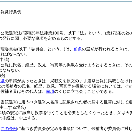
公報発行条例
、公職選挙法
(昭和25年法律第100号。以下「法」という。)
第172条の
の発行に関し必要な事項を定めるものとする。
管理委員会
(以下「委員会」という。)
は、
前条
の選挙が行われるときは、
ければならない。
申請)
挙公報に氏名、経歴、政見、写真等の掲載を受けようとするときは、そ
ばならない。
続)
前条
の申請があったときは、掲載文を原文のまま選挙公報に掲載しなけ
以上の候補者の氏名、経歴、政見、写真等を掲載する場合においては、そ
た候補者又はその代人は、
前項
のくじに立ち会うことができる。
、当該選挙に用うべき選挙人名簿に記載された者の属する世帯に対して
中止する場合)
第4項の規定に該当し投票を行うことを必要としなくなったとき、又は
の手続は、中止する。
は
この条例
に基づき委員会が定める事項について、候補者が委員会に対