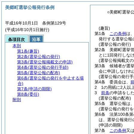
美郷町選挙公報発行条例
○美郷町選挙
平成16年10月1日 条例第129号
(趣旨)
(平成16年10月1日施行)
第1条
この条例
は
発行する選挙公報
条項目次
沿革
(選挙公報の発行)
本則
第2条
美郷町選挙
第1条
(趣旨)
とに1回発行しな
第2条
(選挙公報の発行)
(選挙公報掲載文の
第3条
(選挙公報掲載文の申請)
第3条
候補者が選
第4条
(選挙公報の発行手続)
会に申請しなけれ
第5条
(選挙公報の配布)
(選挙公報の発行手
第6条
(選挙公報の発行を中止する場
第4条
委員会は、
合)
2
1の用紙に2人
第7条
(申請の期限)
3
前条
の申請をし
第8条
(委任)
(選挙公報の配布)
附則
第5条
選挙公報は
(選挙公報の発行を
第6条
法第100条
は、選挙公報発行
(申請の期限)
第7条
この条例
又