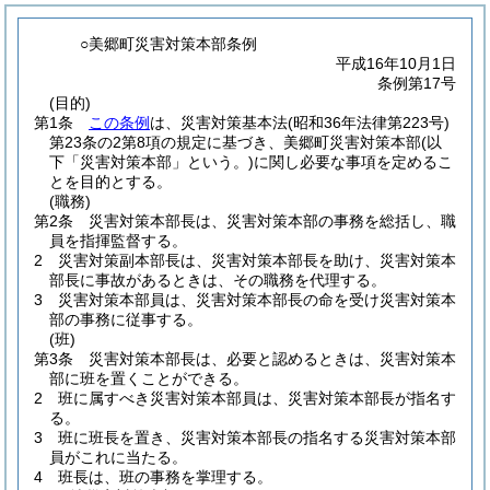
○美郷町災害対策本部条例
平成16年10月1日
条例第17号
(目的)
第1条
この条例
は、災害対策基本法
(昭和36年法律第223号)
第23条の2第8項の規定に基づき、美郷町災害対策本部
(以
下「災害対策本部」という。)
に関し必要な事項を定めるこ
とを目的とする。
(職務)
第2条
災害対策本部長は、災害対策本部の事務を総括し、職
員を指揮監督する。
2
災害対策副本部長は、災害対策本部長を助け、災害対策本
部長に事故があるときは、その職務を代理する。
3
災害対策本部員は、災害対策本部長の命を受け災害対策本
部の事務に従事する。
(班)
第3条
災害対策本部長は、必要と認めるときは、災害対策本
部に班を置くことができる。
2
班に属すべき災害対策本部員は、災害対策本部長が指名す
る。
3
班に班長を置き、災害対策本部長の指名する災害対策本部
員がこれに当たる。
4
班長は、班の事務を掌理する。