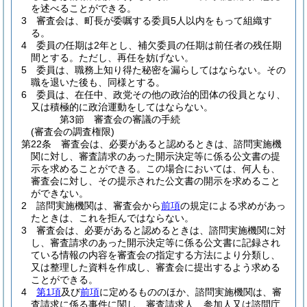
を述べることができる。
3
審査会は、町長が委嘱する委員5人以内をもって組織す
る。
4
委員の任期は2年とし、補欠委員の任期は前任者の残任期
間とする。
ただし、再任を妨げない。
5
委員は、職務上知り得た秘密を漏らしてはならない。
その
職を退いた後も、同様とする。
6
委員は、在任中、政党その他の政治的団体の役員となり、
又は積極的に政治運動をしてはならない。
第3節
審査会の審議の手続
(審査会の調査権限)
第22条
審査会は、必要があると認めるときは、諮問実施機
関に対し、審査請求のあった開示決定等に係る公文書の提
示を求めることができる。
この場合においては、何人も、
審査会に対し、その提示された公文書の開示を求めること
ができない。
2
諮問実施機関は、審査会から
前項
の規定による求めがあっ
たときは、これを拒んではならない。
3
審査会は、必要があると認めるときは、諮問実施機関に対
し、審査請求のあった開示決定等に係る公文書に記録され
ている情報の内容を審査会の指定する方法により分類し、
又は整理した資料を作成し、審査会に提出するよう求める
ことができる。
4
第1項
及び
前項
に定めるもののほか、諮問実施機関は、審
査請求に係る事件に関し、審査請求人、参加人又は諮問庁