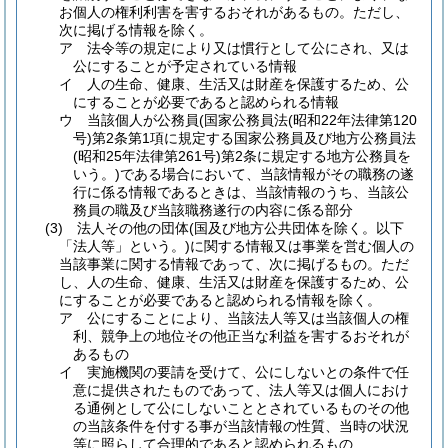
お個人の権利利害を害するおそれがあるもの。
ただし、
次に掲げる情報を除く。
ア
法令等の規定により又は慣行として公にされ、又は
公にすることが予定されている情報
イ
人の生命、健康、生活又は財産を保護するため、公
にすることが必要であると認められる情報
ウ
当該個人が公務員
(国家公務員法
(昭和22年法律第120
号)
第2条第1項に規定する国家公務員及び地方公務員法
(昭和25年法律第261号)
第2条に規定する地方公務員を
いう。)
である場合において、当該情報がその職務の遂
行に係る情報であるときは、当該情報のうち、当該公
務員の職及び当該職務遂行の内容に係る部分
(3)
法人その他の団体
(国及び地方公共団体を除く。以下
「法人等」という。)
に関する情報又は事業を営む個人の
当該事業に関する情報であって、次に掲げるもの。
ただ
し、人の生命、健康、生活又は財産を保護するため、公
にすることが必要であると認められる情報を除く。
ア
公にすることにより、当該法人等又は当該個人の権
利、競争上の地位その他正当な利益を害するおそれが
あるもの
イ
実施機関の要請を受けて、公にしないとの条件で任
意に提供されたものであって、法人等又は個人におけ
る通例として公にしないこととされているものその他
の当該条件を付する事が当該情報の性質、当時の状況
等に照らして合理的であると認められるもの