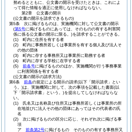
努めるとともに、公文書の開示を受けたときは、これによ
って得た情報を適正に使用しなければならない。
第2章
公文書の開示
(公文書の開示を請求できるもの)
第5条
次に掲げるものは、実施機関に対して公文書の開示
(
第5号
に掲げるものにあっては、そのものの有する利害関
係に係る公文書の開示に限る。)
を請求することができる。
(1)
町内に住所を有する者
(2)
町内に事務所若しくは事業所を有する個人及び法人そ
の他の団体
(3)
町内に存する事務所又は事業所に勤務する者
(4)
町内に存する学校に在学する者
(5)
前各号
に掲げるもののほか、実施機関が行う事務事業
に利害関係を有する者
(公文書の開示の請求方法)
第6条
前条
の規定による開示の請求
(以下「開示請求」とい
う。)
は、実施機関に対して、次の事項を記載した書面
(以
下「開示請求書」という。)
を提出してしなければならな
い。
(1)
氏名又は名称及び住所又は事務所若しくは事業所の所
在地並びに法人その他の団体にあってはその代表者の氏
名
(2)
次に掲げるものの区分に応じ、それぞれ次に掲げる事
項
ア
前条第2号
に掲げるもの そのものの有する事務所又