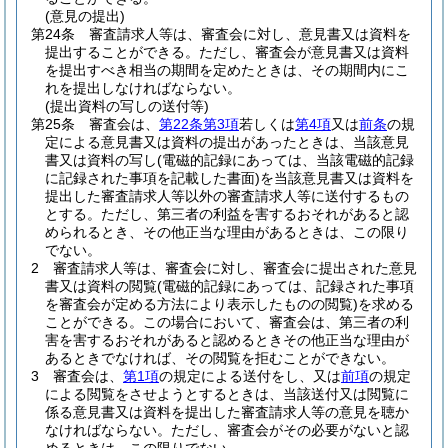
(意見の提出)
第24条
審査請求人等は、審査会に対し、意見書又は資料を
提出することができる。
ただし、審査会が意見書又は資料
を提出すべき相当の期間を定めたときは、その期間内にこ
れを提出しなければならない。
(提出資料の写しの送付等)
第25条
審査会は、
第22条第3項
若しくは
第4項
又は
前条
の規
定による意見書又は資料の提出があったときは、当該意見
書又は資料の写し
(電磁的記録にあっては、当該電磁的記録
に記録された事項を記載した書面)
を当該意見書又は資料を
提出した審査請求人等以外の審査請求人等に送付するもの
とする。
ただし、第三者の利益を害するおそれがあると認
められるとき、その他正当な理由があるときは、この限り
でない。
2
審査請求人等は、審査会に対し、審査会に提出された意見
書又は資料の閲覧
(電磁的記録にあっては、記録された事項
を審査会が定める方法により表示したものの閲覧)
を求める
ことができる。
この場合において、審査会は、第三者の利
害を害するおそれがあると認めるときその他正当な理由が
あるときでなければ、その閲覧を拒むことができない。
3
審査会は、
第1項
の規定による送付をし、又は
前項
の規定
による閲覧をさせようとするときは、当該送付又は閲覧に
係る意見書又は資料を提出した審査請求人等の意見を聴か
なければならない。
ただし、審査会がその必要がないと認