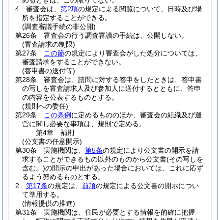
めるときは、この限りでない。
4
審査会は、
第2項
の規定による閲覧について、日時及び場
所を指定することができる。
(調査審議手続の非公開)
第26条
審査会の行う調査審議の手続は、公開しない。
(審査請求の制限)
第27条
この節
の規定により審査会がした処分については、
審査請求をすることができない。
(答申書の送付等)
第28条
審査会は、諮問に対する答申をしたときは、答申書
の写しを審査請求人及び参加人に送付するとともに、答申
の内容を公表するものとする。
(規則への委任)
第29条
この条例
に定めるもののほか、審査会の組織及び運
営に関し必要な事項は、規則で定める。
第4章
補則
(公文書の任意開示)
第30条
実施機関は、
第5条
の規定により公文書の開示を請
求することができるもの以外のものから公文書
(その写しを
含む。)
の開示の申出があった場合においては、これに応ず
るよう努めるものとする。
2
第17条
の規定は、
前項
の規定による公文書の開示につい
て準用する。
(情報提供の推進)
第31条
実施機関は、住民が必要とする情報を的確に把握