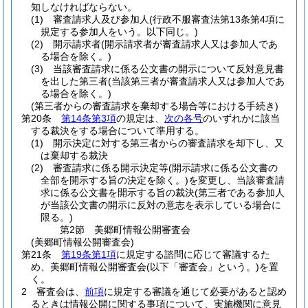
知しなければならない。
(1)
審査請求人及び参加人
(行政不服審査法第13条第4項に
規定する参加人をいう。以下同じ。)
(2)
開示請求者
(開示請求者が審査請求人又は参加人であ
る場合を除く。)
(3)
当該審査請求に係る公文書の開示について反対意見書
を出した第三者
(当該第三者が審査請求人又は参加人であ
る場合を除く。)
(第三者からの審査請求を棄却する場合等における手続き)
第20条
第14条第3項
の規定は、
次の各号
のいずれかに該当
する裁決をする場合について準用する。
(1)
開示決定に対する第三者からの審査請求を却下し、又
は棄却する裁決
(2)
審査請求に係る開示決定等
(開示請求に係る公文書の
全部を開示する旨の決定を除く。)
を変更し、当該審査請
求に係る公文書を開示する旨の裁決
(第三者である参加人
が当該公文書の開示に反対の意志を表示している場合に
限る。)
第2節
美郷町情報公開審査会
(美郷町情報公開審査会)
第21条
第19条第1項
に規定する諮問に応じて審議するた
め、美郷町情報公開審査会
(以下「審査会」という。)
を置
く。
2
審査会は、
前項
に規定する審議を通じて必要があると認め
るときは情報公開に関する事項について、実施機関に意見