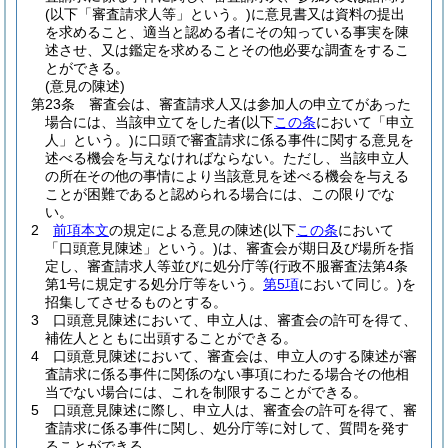
(以下「審査請求人等」という。)
に意見書又は資料の提出
を求めること、適当と認める者にその知っている事実を陳
述させ、又は鑑定を求めることその他必要な調査をするこ
とができる。
(意見の陳述)
第23条
審査会は、審査請求人又は参加人の申立てがあった
場合には、当該申立てをした者
(以下
この条
において「申立
人」という。)
に口頭で審査請求に係る事件に関する意見を
述べる機会を与えなければならない。
ただし、当該申立人
の所在その他の事情により当該意見を述べる機会を与える
ことが困難であると認められる場合には、この限りでな
い。
2
前項本文
の規定による意見の陳述
(以下
この条
において
「口頭意見陳述」という。)
は、審査会が期日及び場所を指
定し、審査請求人等並びに処分庁等
(行政不服審査法第4条
第1号に規定する処分庁等をいう。
第5項
において同じ。)
を
招集してさせるものとする。
3
口頭意見陳述において、申立人は、審査会の許可を得て、
補佐人とともに出頭することができる。
4
口頭意見陳述において、審査会は、申立人のする陳述が審
査請求に係る事件に関係のない事項にわたる場合その他相
当でない場合には、これを制限することができる。
5
口頭意見陳述に際し、申立人は、審査会の許可を得て、審
査請求に係る事件に関し、処分庁等に対して、質問を発す
ることができる。