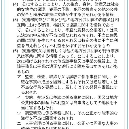
(4)
公にすることにより、人の生命、身体、財産又は社会
的な地位の保護、犯罪の予防、犯罪の捜査その他の公共
の安全と秩序の維持に支障が生ずるおそれがある情報
(5)
実施機関並びに国及び他の地方公共団体の内部又は相
互間における審議、検討又は協議に関する情報であっ
て、公にすることにより、率直な意見の交換若しくは意
志決定の中立性が不当に損なわれるおそれ、不当に住民
の間に混乱を生じさせるおそれ又は特定の者に不当に利
益を与え若しくは不利益を及ぼすおそれがあるもの
(6)
実施機関又は国若しくは他の地方公共団体が行う事務
又は事業に関する情報であって、公にすることにより、
次に掲げるおそれその他当該事務又は事業の性質上、当
該事務又は事業の適正な遂行に支障を及ぼすおそれがあ
るもの
ア
監査、検査、取締り又は試験に係る事務に関し、正
確な事実の把握を困難にするおそれ又は違法若しくは
不当な行為を容易にし、若しくはその発見を困難にす
るおそれ
イ
契約、交渉又は争訟に係る事務に関し、国又は地方
公共団体の財産上の利益又は当事者としての地位を不
当に害するおそれ
ウ
調査研究に係る事務に関し、その公正かつ能率的な
遂行を不当に阻害するおそれ
エ
人事管理に係る事務に関し、公正かつ円滑な人事の
確保に支障を及ぼすおそれ