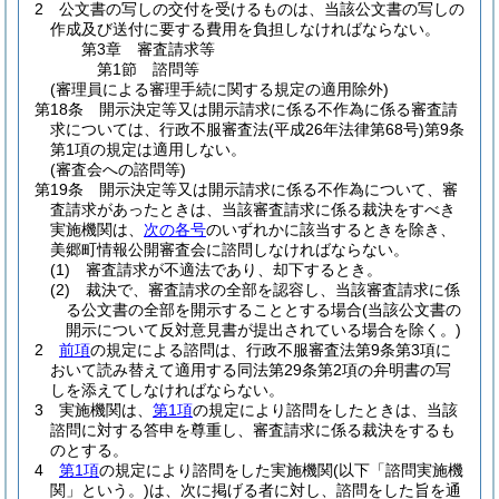
2
公文書の写しの交付を受けるものは、当該公文書の写しの
作成及び送付に要する費用を負担しなければならない。
第3章
審査請求等
第1節
諮問等
(審理員による審理手続に関する規定の適用除外)
第18条
開示決定等又は開示請求に係る不作為に係る審査請
求については、行政不服審査法
(平成26年法律第68号)
第9条
第1項の規定は適用しない。
(審査会への諮問等)
第19条
開示決定等又は開示請求に係る不作為について、審
査請求があったときは、当該審査請求に係る裁決をすべき
実施機関は、
次の各号
のいずれかに該当するときを除き、
美郷町情報公開審査会に諮問しなければならない。
(1)
審査請求が不適法であり、却下するとき。
(2)
裁決で、審査請求の全部を認容し、当該審査請求に係
る公文書の全部を開示することとする場合
(当該公文書の
開示について反対意見書が提出されている場合を除く。)
2
前項
の規定による諮問は、行政不服審査法第9条第3項に
おいて読み替えて適用する同法第29条第2項の弁明書の写
しを添えてしなければならない。
3
実施機関は、
第1項
の規定により諮問をしたときは、当該
諮問に対する答申を尊重し、審査請求に係る裁決をするも
のとする。
4
第1項
の規定により諮問をした実施機関
(以下「諮問実施機
関」という。)
は、次に掲げる者に対し、諮問をした旨を通