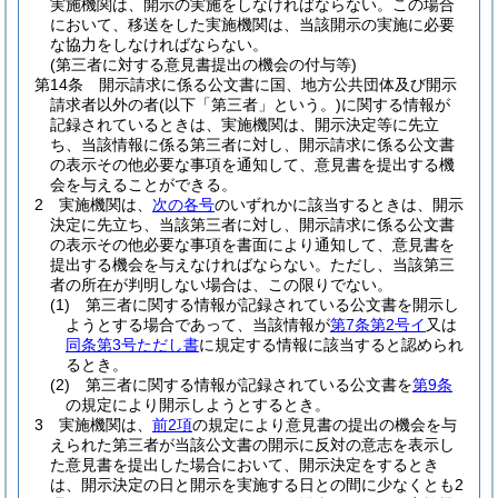
実施機関は、開示の実施をしなければならない。
この場合
において、移送をした実施機関は、当該開示の実施に必要
な協力をしなければならない。
(第三者に対する意見書提出の機会の付与等)
第14条
開示請求に係る公文書に国、地方公共団体及び開示
請求者以外の者
(以下「第三者」という。)
に関する情報が
記録されているときは、実施機関は、開示決定等に先立
ち、当該情報に係る第三者に対し、開示請求に係る公文書
の表示その他必要な事項を通知して、意見書を提出する機
会を与えることができる。
2
実施機関は、
次の各号
のいずれかに該当するときは、開示
決定に先立ち、当該第三者に対し、開示請求に係る公文書
の表示その他必要な事項を書面により通知して、意見書を
提出する機会を与えなければならない。
ただし、当該第三
者の所在が判明しない場合は、この限りでない。
(1)
第三者に関する情報が記録されている公文書を開示し
ようとする場合であって、当該情報が
第7条第2号イ
又は
同条第3号ただし書
に規定する情報に該当すると認められ
るとき。
(2)
第三者に関する情報が記録されている公文書を
第9条
の規定により開示しようとするとき。
3
実施機関は、
前2項
の規定により意見書の提出の機会を与
えられた第三者が当該公文書の開示に反対の意志を表示し
た意見書を提出した場合において、開示決定をするとき
は、開示決定の日と開示を実施する日との間に少なくとも2