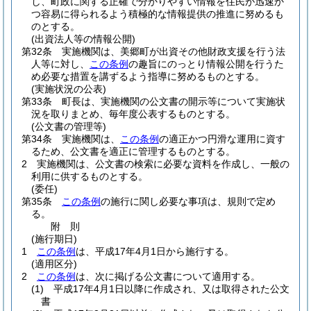
し、町政に関する正確で分かりやすい情報を住民が迅速か
つ容易に得られるよう積極的な情報提供の推進に努めるも
のとする。
(出資法人等の情報公開)
第32条
実施機関は、美郷町が出資その他財政支援を行う法
人等に対し、
この条例
の趣旨にのっとり情報公開を行うた
め必要な措置を講ずるよう指導に努めるものとする。
(実施状況の公表)
第33条
町長は、実施機関の公文書の開示等について実施状
況を取りまとめ、毎年度公表するものとする。
(公文書の管理等)
第34条
実施機関は、
この条例
の適正かつ円滑な運用に資す
るため、公文書を適正に管理するものとする。
2
実施機関は、公文書の検索に必要な資料を作成し、一般の
利用に供するものとする。
(委任)
第35条
この条例
の施行に関し必要な事項は、規則で定め
る。
附
則
(施行期日)
1
この条例
は、平成17年4月1日から施行する。
(適用区分)
2
この条例
は、次に掲げる公文書について適用する。
(1)
平成17年4月1日以降に作成され、又は取得された公文
書