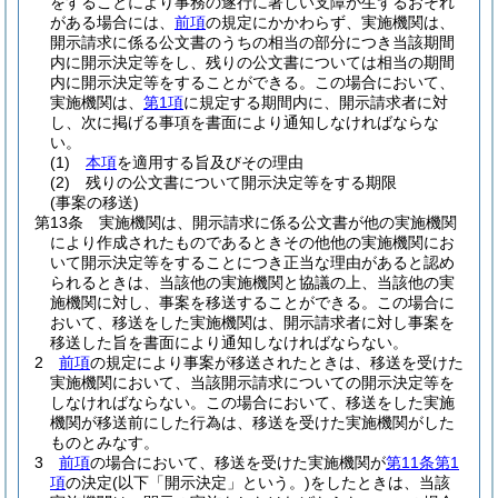
をすることにより事務の遂行に著しい支障が生ずるおそれ
がある場合には、
前項
の規定にかかわらず、実施機関は、
開示請求に係る公文書のうちの相当の部分につき当該期間
内に開示決定等をし、残りの公文書については相当の期間
内に開示決定等をすることができる。
この場合において、
実施機関は、
第1項
に規定する期間内に、開示請求者に対
し、次に掲げる事項を書面により通知しなければならな
い。
(1)
本項
を適用する旨及びその理由
(2)
残りの公文書について開示決定等をする期限
(事案の移送)
第13条
実施機関は、開示請求に係る公文書が他の実施機関
により作成されたものであるときその他他の実施機関にお
いて開示決定等をすることにつき正当な理由があると認め
られるときは、当該他の実施機関と協議の上、当該他の実
施機関に対し、事案を移送することができる。
この場合に
おいて、移送をした実施機関は、開示請求者に対し事案を
移送した旨を書面により通知しなければならない。
2
前項
の規定により事案が移送されたときは、移送を受けた
実施機関において、当該開示請求についての開示決定等を
しなければならない。
この場合において、移送をした実施
機関が移送前にした行為は、移送を受けた実施機関がした
ものとみなす。
3
前項
の場合において、移送を受けた実施機関が
第11条第1
項
の決定
(以下「開示決定」という。)
をしたときは、当該