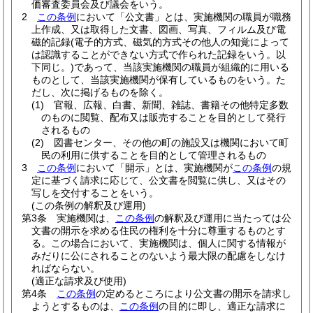
価審査委員会及び議会をいう。
2
この条例
において「公文書」とは、実施機関の職員が職務
上作成、又は取得した文書、図画、写真、フィルム及び電
磁的記録
(電子的方式、磁気的方式その他人の知覚によって
は認識することができない方式で作られた記録をいう。以
下同じ。)
であって、当該実施機関の職員が組織的に用いる
ものとして、当該実施機関が保有しているものをいう。
た
だし、次に掲げるものを除く。
(1)
官報、広報、白書、新聞、雑誌、書籍その他特定多数
のものに閲覧、配布又は販売することを目的として発行
されるもの
(2)
図書センター、その他の町の施設又は機関において町
民の利用に供することを目的として管理されるもの
3
この条例
において「開示」とは、実施機関が
この条例
の規
定に基づく請求に応じて、公文書を閲覧に供し、又はその
写しを交付することをいう。
(この条例の解釈及び運用)
第3条
実施機関は、
この条例
の解釈及び運用に当たっては公
文書の開示を求める住民の権利を十分に尊重するものとす
る。
この場合において、実施機関は、個人に関する情報が
みだりに公にされることのないよう最大限の配慮をしなけ
ればならない。
(適正な請求及び使用)
第4条
この条例
の定めるところにより公文書の開示を請求し
ようとするものは、
この条例
の目的に即し、適正な請求に