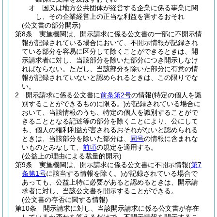
オ
国又は地方公共団体が経営する企業に係る事業に関
し、その企業経営上の正当な利益を害するおそれ
(公文書の部分開示)
第8条
実施機関は、開示請求に係る公文書の一部に不開示情
報が記録されている場合において、不開示情報が記録され
ている部分を容易に区分して除くことができるときは、開
示請求者に対し、当該部分を除いた部分につき開示しなけ
ればならない。
ただし、当該部分を除いた部分に有意の情
報が記録されていないと認められるときは、この限りでな
い。
2
開示請求に係る公文書に
前条第2号
の情報
(特定の個人を識
別することができるものに限る。)
が記録されている場合に
おいて、当該情報のうち、特定の個人を識別することがで
きることとなる記述等の部分を除くことにより、公にして
も、個人の権利利益が害されるおそれがないと認められる
ときは、当該部分を除いた部分は、
同号
の情報に含まれな
いものとみなして、
前項
の規定を適用する。
(公益上の理由による裁量的開示)
第9条
実施機関は、開示請求に係る公文書に不開示情報
(
第7
条第1号
に該当する情報を除く。)
が記録されている場合で
あっても、公益上特に必要があると認めるときは、開示請
求者に対し、当該公文書を開示することができる。
(公文書の存否に関する情報)
第10条
開示請求に対し、当該開示請求に係る公文書が存在