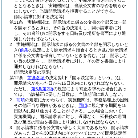
しているか否かを答えるだけで、不開示情報を開示するこ
ととなるときは、実施機関は、当該公文書の存否を明らか
にしないで、当該開示請求を拒否することができる。
(開示請求に対する決定等)
第11条
実施機関は、開示請求に係る公文書の全部又は一部
を開示するときは、その旨の決定をし、開示請求者に対
し、その旨並びに開示をする日時及び場所を書面により通
知しなければならない。
2
実施機関は、開示請求に係る公文書の全部を開示しないと
き
(
前条
の規定により開示請求を拒否するとき及び開示請求
に係る公文書を保有していないときを含む。)
は、開示しな
い旨の決定をし、開示請求者に対し、その旨を書面により
通知しなければならない。
(開示決定等の期限)
第12条
前条各項
の決定
(以下「開示決定等」という。)
は、
開示請求があった日から15日以内にしなければならない。
ただし、
第6条第2項
の規定により補正を求めた場合にあっ
ては、当該補正に要した日数は、当該期間に算入しない。
2
前項
の規定にかかわらず、実施機関は、事務処理上の困難
その他正当な理由があるときは、
同項
に規定する期間を15
日以内に限り延長することができる。
この場合において、
実施機関は、開示請求者に対し、遅滞なく、延長後の期間
及び延長の理由を書面により通知しなければならない。
3
開示請求に係る公文書が著しく大量であるため、開示請求
があった日から30日以内にそのすべてについて開示決定等