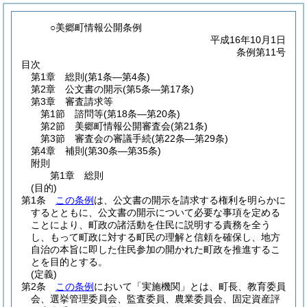
○美郷町情報公開条例
平成16年10月1日
条例第11号
目次
第1章
総則
(第1条―第4条)
第2章
公文書の開示
(第5条―第17条)
第3章
審査請求等
第1節
諮問等
(第18条―第20条)
第2節
美郷町情報公開審査会
(第21条)
第3節
審査会の審議手続
(第22条―第29条)
第4章
補則
(第30条―第35条)
附則
第1章
総則
(目的)
第1条
この条例
は、公文書の開示を請求する権利を明らかに
するとともに、公文書の開示について必要な事項を定める
ことにより、町政の諸活動を住民に説明する責務を全う
し、もって町政に対する町民の理解と信頼を確保し、地方
自治の本旨に即した住民参加の開かれた町政を推進するこ
とを目的とする。
(定義)
第2条
この条例
において「実施機関」とは、町長、教育委員
会、選挙管理委員会、監査委員、農業委員会、固定資産評