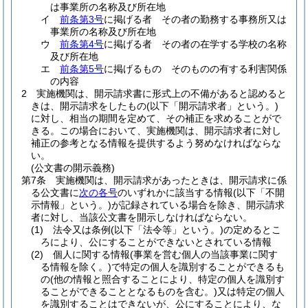
は事業所の名称及び所在地
イ
前条第3号
に掲げる者 その者の勤務する事務所又は
事業所の名称及び所在地
ウ
前条第4号
に掲げる者 その者の在学する学校の名称
及び所在地
エ
前条第5号
に掲げるもの そのものの有する利害関係
の内容
2
実施機関は、開示請求書に形式上の不備があると認めると
きは、開示請求をしたもの
(以下「開示請求者」という。)
に対し、相当の期間を定めて、その補正を求めることがで
きる。
この場合において、実施機関は、開示請求者に対し
補正の参考となる情報を提供するよう努めなければならな
い。
(公文書の開示義務)
第7条
実施機関は、開示請求があったときは、開示請求に係
る公文書に
次の各号
のいずれかに該当する情報
(以下「不開
示情報」という。)
が記録されている場合を除き、開示請求
者に対し、当該公文書を開示しなければならない。
(1)
法令又は条例
(以下「法令等」という。)
の定めるとこ
ろにより、公にすることができないとされている情報
(2)
個人に関する情報
(事業を営む個人の当該事業に関す
る情報を除く。)
で特定の個人を識別することができるも
の
(他の情報と照合することにより、特定の個人を識別す
ることができることとなるものを含む。)
又は特定の個人
を識別することはできないが、公にすることにより、な