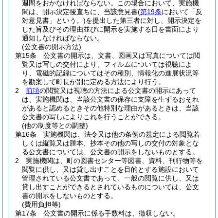
週間をおかなければならない。
この場合において、実施機
関は、開示決定後直ちに、当該意見書
(
第19条
において「反
対意見書」という。)
を提出した第三者に対し、開示決定を
した旨及びその理由並びに開示を実施する日を書面により
通知しなければならない。
(公文書の開示方法)
第15条
公文書の開示は、文書、図画又は写真については閲
覧又は写しの交付により、フィルムについては視聴によ
り、電磁的記録についてはその種別、情報化の進展状況等
を勘案して町長が別に定める方法により行う。
2
前項
の閲覧又は視聴の方法による公文書の開示にあって
は、実施機関は、当該公文書の保存に支障を生ずるおそれ
があると認めるときその他特別な理由があるときは、当該
公文書の写しによりこれを行うことができる。
(他の制度等との調整)
第16条
実施機関は、法令又は他の条例の規定による閲覧若
しくは縦覧又は謄本、抄本その他の写しの交付の対象とな
る公文書については、公文書の開示をしないものとする。
2
実施機関は、町の図書センター等図書、資料、刊行物等を
閲覧に供し、又は貸し出すことを目的とする施設において
管理されている公文書であって、一般の閲覧に供し、又は
貸し出すことができるとされているものについては、公文
書の開示をしないものとする。
(費用負担等)
第17条
公文書の開示に係る手数料は、徴収しない。