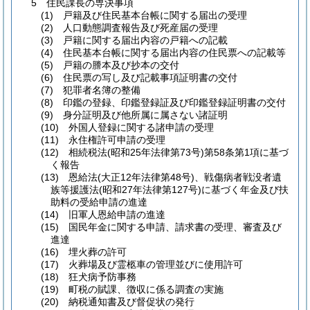
5 住民課長の専決事項
(1) 戸籍及び住民基本台帳に関する届出の受理
(2) 人口動態調査報告及び死産届の受理
(3) 戸籍に関する届出内容の戸籍への記載
(4) 住民基本台帳に関する届出内容の住民票への記載等
(5) 戸籍の謄本及び抄本の交付
(6) 住民票の写し及び記載事項証明書の交付
(7) 犯罪者名簿の整備
(8) 印鑑の登録、印鑑登録証及び印鑑登録証明書の交付
(9) 身分証明及び他所属に属さない諸証明
(10) 外国人登録に関する諸申請の受理
(11) 永住権許可申請の受理
(12) 相続税法(昭和25年法律第73号)第58条第1項に基づ
く報告
(13) 恩給法(大正12年法律第48号)、戦傷病者戦没者遺
族等援護法(昭和27年法律第127号)に基づく年金及び扶
助料の受給申請の進達
(14) 旧軍人恩給申請の進達
(15) 国民年金に関する申請、請求書の受理、審査及び
進達
(16) 埋火葬の許可
(17) 火葬場及び霊柩車の管理並びに使用許可
(18) 狂犬病予防事務
(19) 町税の賦課、徴収に係る調査の実施
(20) 納税通知書及び督促状の発行