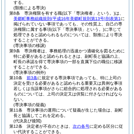
する。
(類推による専決)
第8条
専決権限を有する職
(以下「専決権者」という。)
は、
美郷町事務組織規則
(平成16年美郷町規則第13号)
別表第1
に
掲げられていない事項であっても、その性質上、自己の専
決権限に属する事項
(以下「専決事項」という。)
に準じて
処理できると認められるものについては、類推により専決
することができる。
(専決事項の移譲)
第9条
専決権者は、事務処理の迅速かつ適確化を図るために
特に必要があると認められるときは、副町長と協議の上、
町長の承認を得て専決事項の一部を直属下位の職位に移譲
することができる。
(専決事項の例外)
第10条
前3条
に規定する専決事項であっても、特に上司の
決定を受ける必要があると認められる重要又は異例な事項
若しくは当該事項がさらに総合的に処理される必要がある
ものについては、上司の決定又は供覧に付さなければなら
ない。
(専決事項の疑義)
第11条
専決事項の運用について疑義が生じた場合は、副町
長と協議してこれを定める。
(代決及び後閲)
第12条
決定者が不在のときは、
次の各号
に定める区分に従
い代決することができる。