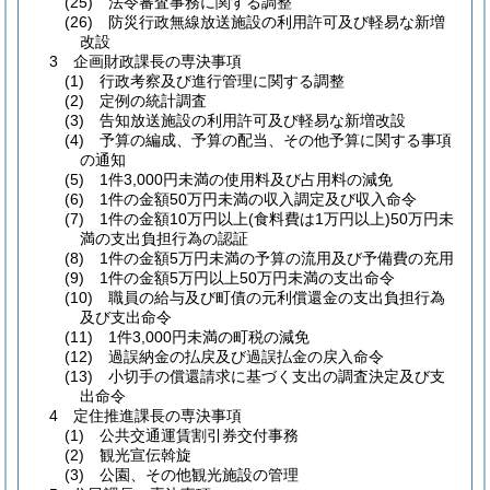
(25) 法令審査事務に関する調整
(26) 防災行政無線放送施設の利用許可及び軽易な新増
改設
3 企画財政課長の専決事項
(1) 行政考察及び進行管理に関する調整
(2) 定例の統計調査
(3) 告知放送施設の利用許可及び軽易な新増改設
(4) 予算の編成、予算の配当、その他予算に関する事項
の通知
(5) 1件3,000円未満の使用料及び占用料の減免
(6) 1件の金額50万円未満の収入調定及び収入命令
(7) 1件の金額10万円以上(食料費は1万円以上)50万円未
満の支出負担行為の認証
(8) 1件の金額5万円未満の予算の流用及び予備費の充用
(9) 1件の金額5万円以上50万円未満の支出命令
(10) 職員の給与及び町債の元利償還金の支出負担行為
及び支出命令
(11) 1件3,000円未満の町税の減免
(12) 過誤納金の払戻及び過誤払金の戻入命令
(13) 小切手の償還請求に基づく支出の調査決定及び支
出命令
4 定住推進課長の専決事項
(1) 公共交通運賃割引券交付事務
(2) 観光宣伝斡旋
(3) 公園、その他観光施設の管理