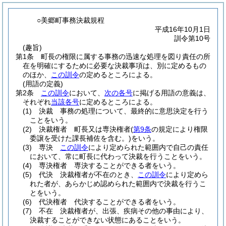
○美郷町事務決裁規程
平成16年10月1日
訓令第10号
(趣旨)
第1条
町長の権限に属する事務の迅速な処理を図り責任の所
在を明確にするために必要な決裁事項は、別に定めるもの
のほか、
この訓令
の定めるところによる。
(用語の定義)
第2条
この訓令
において、
次の各号
に掲げる用語の意義は、
それぞれ
当該各号
に定めるところによる。
(1)
決裁 事務の処理について、最終的に意思決定を行う
ことをいう。
(2)
決裁権者 町長又は専決権者
(
第9条
の規定により権限
委譲を受けた課長補佐を含む。)
をいう。
(3)
専決
この訓令
により定められた範囲内で自己の責任
において、常に町長に代わって決裁を行うことをいう。
(4)
専決権者 専決することができる者をいう。
(5)
代決 決裁権者が不在のとき、
この訓令
により定めら
れた者が、あらかじめ認められた範囲内で決裁を行うこ
とをいう。
(6)
代決権者 代決することができる者をいう。
(7)
不在 決裁権者が、出張、疾病その他の事由により、
決裁することができない状態にあることをいう。