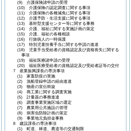
(9) 介護保険諸申請の受理
(10) 介護保険の認定調査に関する事項
(11) 介護保険の各種減免に関する事項
(12) 介護予防・生活支援に関する事項
(13) 基幹型支援センター等に関する事務
(14) 介護、福祉に関する実施計画の策定
(15) 介護、福祉の各種相談
(16) 行旅病人の一時保護
(17) 特別児童扶養手当に関する申請の進達
(18) 児童手当受給者の資格認定及び資格喪失に関する
事項
(19) 福祉医療諸申請の受理
(20) 福祉医療受給者の資格認定及び受給者証等の交付
7 産業振興課長の専決事項
(1) 家畜防疫の実施
(2) 漁船登録申請の経由進達
(3) 物産の宣伝斡旋
(4) 商工業に関する調査実施
(5) 計量器の事務進達
(6) 調査事業実施区域の選定
(7) 農業用公共施設の管理
(8) 病害虫防除計画の策定
(9) 事業地元負担金事務
8 建設課長の専決事項
(1) 町道、林道、農道等の交通制限