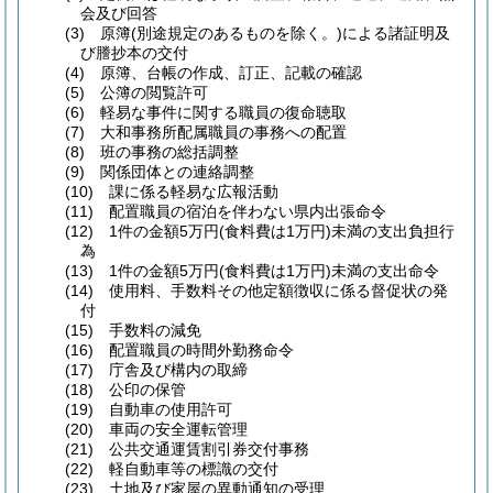
会及び回答
(3) 原簿(別途規定のあるものを除く。)による諸証明及
び謄抄本の交付
(4) 原簿、台帳の作成、訂正、記載の確認
(5) 公簿の閲覧許可
(6) 軽易な事件に関する職員の復命聴取
(7) 大和事務所配属職員の事務への配置
(8) 班の事務の総括調整
(9) 関係団体との連絡調整
(10) 課に係る軽易な広報活動
(11) 配置職員の宿泊を伴わない県内出張命令
(12) 1件の金額5万円(食料費は1万円)未満の支出負担行
為
(13) 1件の金額5万円(食料費は1万円)未満の支出命令
(14) 使用料、手数料その他定額徴収に係る督促状の発
付
(15) 手数料の減免
(16) 配置職員の時間外勤務命令
(17) 庁舎及び構内の取締
(18) 公印の保管
(19) 自動車の使用許可
(20) 車両の安全運転管理
(21) 公共交通運賃割引券交付事務
(22) 軽自動車等の標識の交付
(23) 土地及び家屋の異動通知の受理