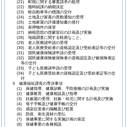
(21) 町税に関する審査請求の処理
(22) 随時賦課の納期決定
(23) 軽自動車等の標識の交付
(24) 土地及び家屋の異動通知の受理
(25) 土地家屋の評価通知書の発行
(26) 差押物件の保管
(27) 納税思想の啓蒙宣伝の計画及び実施
(28) 地籍調査に関する軽易なこと。
(29) 老人医療諸申請の受理
(30) 老人医療受給者の資格認定及び受給者証等の交付
(31) 国民健康保険諸申請の受理
(32) 国民健康保険被保険者の資格認定及び被保険者証
等の交付
(33) 子ども医療諸申請の受理
(34) 子ども医療受給者の資格認定及び受給者証等の交
付
6 健康福祉課長の専決事項
(1) 保健指導、健康診断、予防接種の計画及び実施
(2) 健康教育、健康相談及び指導
(3) 妊娠届の受理、妊娠・幼児に関する計画及び実施
(4) 母子手帳及び健康手帳の交付
(5) 感染症患者の隔離及び処置
(6) 防疫、衛生資材の受払
(7) 保健事業に関する実施計画の策定
(8) 保健事業の各種相談