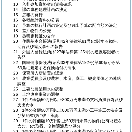
13 入札参加資格者の資格確認
14 課の事務処理計画の決定
15 広報の発行
16 各種統計資料の公表
17 予算の執行計画の策定及び歳出予算の配当額の決定
18 差押物件の公売
19 徴税吏員証の交付
20 住民基本台帳法(昭和42年法律第81号)に関する勧告、
助言及び違反事件の報告
21 外国人登録法(昭和27年法律第125号)の違反容疑者の
告発
22 国民健康保険法(昭和33年法律第192号)第60条から第
63条に規定する保険給付の制限
23 保育所入所措置の認定
24 農業委員会及び農林、水産、商工、観光団体との連絡
調整
25 主要な農業用水の調整
26 土地改良事業の調整
27 1件の金額50万円以上800万円未満の支出負担行為及び
支出命令
28 1件の金額50万円以上800万円未満の工事施工の決定及
び契約並びに竣工承認
29 1件の評価額10万円以上50万円未満の物件(公有財産を
含む。)の取得、交換譲渡及び処分
30 1件の金額50万円以上800万円未満の収入調定及び収入