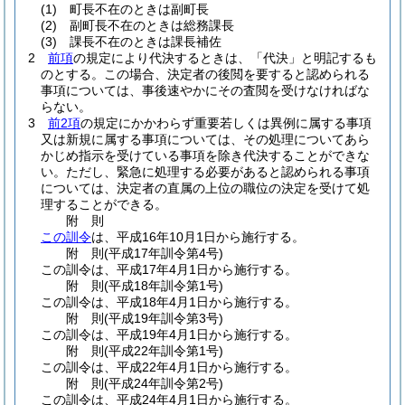
(1)
町長不在のときは副町長
(2)
副町長不在のときは総務課長
(3)
課長不在のときは課長補佐
2
前項
の規定により代決するときは、「代決」と明記するも
のとする。
この場合、決定者の後閲を要すると認められる
事項については、事後速やかにその査閲を受けなければな
らない。
3
前2項
の規定にかかわらず重要若しくは異例に属する事項
又は新規に属する事項については、その処理についてあら
かじめ指示を受けている事項を除き代決することができな
い。
ただし、緊急に処理する必要があると認められる事項
については、決定者の直属の上位の職位の決定を受けて処
理することができる。
附
則
この訓令
は、平成16年10月1日から施行する。
附
則
(平成17年
訓令第4号)
この訓令は、平成17年4月1日から施行する。
附
則
(平成18年
訓令第1号)
この訓令は、平成18年4月1日から施行する。
附
則
(平成19年
訓令第3号)
この訓令は、平成19年4月1日から施行する。
附
則
(平成22年
訓令第1号)
この訓令は、平成22年4月1日から施行する。
附
則
(平成24年
訓令第2号)
この訓令は、平成24年4月1日から施行する。