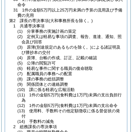
命令
31 1件の金額5万円以上25万円未満の予算の流用及び予備
費の充用
第2 課長の専決事項(大和事務所長を除く。)
1 共通専決事項
(1) 分掌事務の実施計画の策定
(2) 定例又は軽易な事項の調査、報告、進達、通知、照
会及び回答
(3) 原簿(別途規定のあるものを除く。)による諸証明及
び謄抄本の交付
(4) 原簿、台帳の作成、訂正、記載の確認
(5) 公簿の閲覧許可
(6) 軽易な事件に関する職員の復命聴取
(7) 配属職員の事務への配置
(8) 課の事務の総括調整
(9) 関係団体との連絡調整
(10) 課に係る軽易な広報活動
(11) 1件の金額5万円(食料費は1万円)未満の支出負担行
為
(12) 1件の金額5万円(食料費は1万円)未満の支出命令
(13) 使用料、手数料その他定額徴収に係る督促状の発
付
(14) 手数料の減免
2 総務課長の専決事項