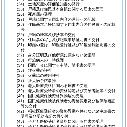
(24) 土地家屋の評価通知書の発行
(25) 戸籍及び住民基本台帳に関する届出の受理
(26) 死産届の受理
(27) 戸籍に関する届出内容の戸籍への記載
(28) 住民基本台帳に関する届出内容の住民票への記載
等
(29) 戸籍の謄本及び抄本の交付
(30) 住民票の写し及び記載事項証明書の交付
(31) 印鑑の登録、印鑑登録証及び印鑑登録証明書の交
付
(32) 身分証明及び他所属に属さない諸証明
(33) 行旅病人の一時保護
(34) 国民年金に関する申請、請求書の受理
(35) 埋火葬の許可
(36) 火葬場の使用許可
(37) 狂犬病予防事務
(38) 老人医療資格に関わる届書の受理
(39) 老人医療受給者の資格認定及び受給者証等の交付
(40) 国民健康保険資格異動届の受理
(41) 国民健康保険被保険者の資格認定及び被保険者証
等の交付
(42) 福祉医療受給者の資格異動を伴わない諸申請書の
受理及び受給者証の再交付
(43) 子ども医療受給者資格に関わる届書の受理
(44) 子ども医療受給者の資格認定及び受給者証等の交