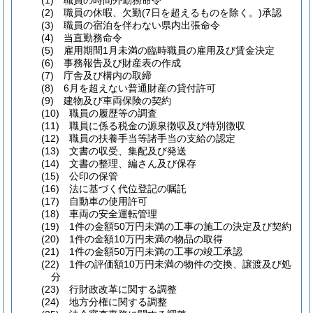
(1) 職員の時間外勤務命令
(2) 職員の休暇、欠勤(7日を超えるものを除く。)承認
(3) 職員の宿泊を伴わない県内出張命令
(4) 当直勤務命令
(5) 雇用期間1月未満の臨時職員の雇用及び賃金決定
(6) 事務報告及び財産表の作成
(7) 庁舎及び構内の取締
(8) 6月を超えない普通財産の貸付許可
(9) 建物及び車両保険の契約
(10) 職員の履歴等の調査
(11) 職員に係る税金の源泉徴収及び特別徴収
(12) 職員の扶養手当等諸手当の支給の認定
(13) 文書の収受、集配及び発送
(14) 文書の整理、編さん及び保存
(15) 公印の保管
(16) 法に基づく代位登記の嘱託
(17) 自動車の使用許可
(18) 車両の安全運転管理
(19) 1件の金額50万円未満の工事の施工の決定及び契約
(20) 1件の金額10万円未満の物品の取得
(21) 1件の金額50万円未満の工事の竣工承認
(22) 1件の評価額10万円未満の物件の交換、譲渡及び処
分
(23) 行財政改革に関する調整
(24) 地方分権に関する調整