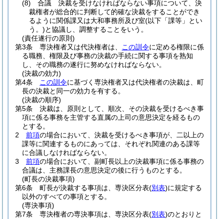
(8)
合議 決裁を受けなければならない事項について、決
裁権者が総合的に判断して的確な決裁をすることができ
るように関係課又は大和事務所及び室
(以下「課等」とい
う。)
と協議し、調整することをいう。
(責任遂行の原則)
第3条
専決権者又は代決権者は、
この訓令
に定める権限に係
る職務、権限及び事務の決裁の手続に関する事項を熟知
し、その職務の遂行に努めなければならない。
(決裁の効力)
第4条
この訓令
に基づく専決権者又は代決権者の決裁は、町
長の決裁と同一の効力を有する。
(決裁の順序)
第5条
決裁は、原則として、順次、その決裁を受けるべき事
項に係る事務を主管する直属の上司の意思決定を経るもの
とする。
2
前項
の場合において、決裁を受けるべき事項が、二以上の
課等に関連するものにあっては、それぞれ関連のある課等
に合議しなければならない。
3
前項
の場合において、副町長以上の決裁事項に係る事務の
合議は、主務課長の意思決定の後に行うものとする。
(町長の決裁事項)
第6条
町長が決裁する事項は、専決区分表
(
別表
)
に規定する
以外のすべての事項とする。
(専決事項)
第7条
専決権者の専決事項は、専決区分表
(
別表
)
のとおりと