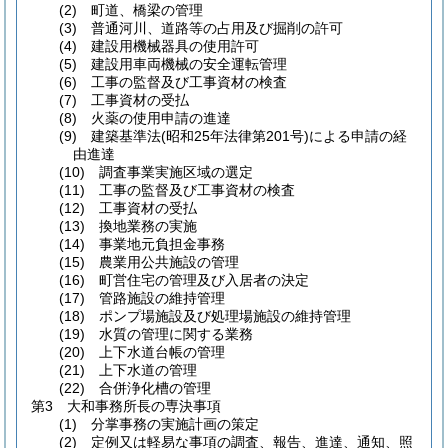
(2) 町道、橋梁の管理
(3) 普通河川、道路等の占用及び掘削の許可
(4) 建設用機械器具の使用許可
(5) 建設用車両機械の安全運転管理
(6) 工事の監督及び工事資材の検査
(7) 工事資材の受払
(8) 火薬の使用申請の進達
(9) 建築基準法(昭和25年法律第201号)による申請の経
由進達
(10) 調査事業実施区域の選定
(11) 工事の監督及び工事資材の検査
(12) 工事資材の受払
(13) 換地業務の実施
(14) 事業地元負担金事務
(15) 農業用公共施設の管理
(16) 町営住宅の管理及び入居者の決定
(17) 管路施設の維持管理
(18) ポンプ場施設及び処理場施設の維持管理
(19) 水質の管理に関する業務
(20) 上下水道台帳の管理
(21) 上下水道の管理
(22) 合併浄化槽の管理
第3 大和事務所長の専決事項
(1) 分掌事務の実施計画の策定
(2) 定例又は軽易な事項の調査、報告、進達、通知、照