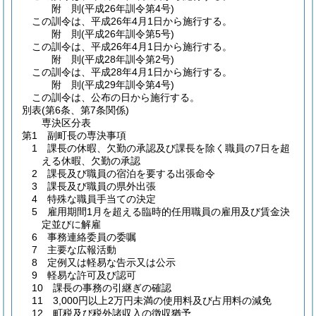
附
則
(平成26年
訓令第4号)
この訓令は、平成26年4月1日から施行する。
附
則
(平成26年
訓令第5号)
この訓令は、平成26年4月1日から施行する。
附
則
(平成28年
訓令第2号)
この訓令は、平成28年4月1日から施行する。
附
則
(平成29年
訓令第4号)
この訓令は、公布の日から施行する。
別表
(第6条、第7条関係)
専決区分表
第1 副町長の専決事項
1 課長の休暇、欠勤の承認及び課長を除く職員の7日を超
える休暇、欠勤の承認
2 課長及び職員の宿泊を要する出張命令
3 課長及び職員の県外出張
4 特殊な職員手当ての決定
5 雇用期間1月を超える臨時的任用職員の雇用及び賃金決
定並びに解雇
6 事務連絡委員の委嘱
7 主要な広報活動
8 定例又は軽易な告示又は公示
9 軽易な許可及び認可
10 課長の事務の引継ぎの確認
11 3,000円以上2万円未満の使用料及び占用料の減免
12 町税及び税外諸収入の徴収猶予