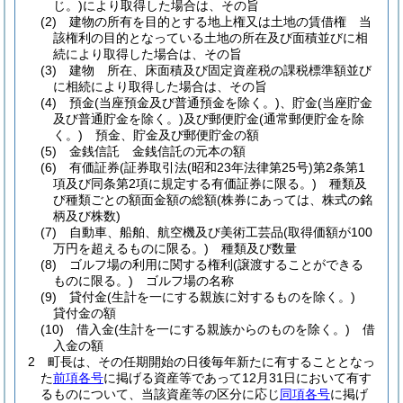
じ。)
により取得した場合は、その旨
(2)
建物の所有を目的とする地上権又は土地の賃借権 当
該権利の目的となっている土地の所在及び面積並びに相
続により取得した場合は、その旨
(3)
建物 所在、床面積及び固定資産税の課税標準額並び
に相続により取得した場合は、その旨
(4)
預金
(当座預金及び普通預金を除く。)
、貯金
(当座貯金
及び普通貯金を除く。)
及び郵便貯金
(通常郵便貯金を除
く。)
預金、貯金及び郵便貯金の額
(5)
金銭信託 金銭信託の元本の額
(6)
有価証券
(証券取引法
(昭和23年法律第25号)
第2条第1
項及び同条第2項に規定する有価証券に限る。)
種類及
び種類ごとの額面金額の総額
(株券にあっては、株式の銘
柄及び株数)
(7)
自動車、船舶、航空機及び美術工芸品
(取得価額が100
万円を超えるものに限る。)
種類及び数量
(8)
ゴルフ場の利用に関する権利
(譲渡することができる
ものに限る。)
ゴルフ場の名称
(9)
貸付金
(生計を一にする親族に対するものを除く。)
貸付金の額
(10)
借入金
(生計を一にする親族からのものを除く。)
借
入金の額
2
町長は、その任期開始の日後毎年新たに有することとなっ
た
前項各号
に掲げる資産等であって12月31日において有す
るものについて、当該資産等の区分に応じ
同項各号
に掲げ