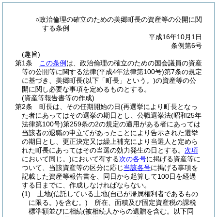
○政治倫理の確立のための美郷町長の資産等の公開に関
する条例
平成16年10月1日
条例第6号
(趣旨)
第1条
この条例
は、政治倫理の確立のための国会議員の資産
等の公開等に関する法律
(平成4年法律第100号)
第7条の規定
に基づき、美郷町長
(以下「町長」という。)
の資産等の公
開に関し必要な事項を定めるものとする。
(資産等報告書等の作成)
第2条
町長は、その任期開始の日
(再選挙により町長となっ
た者にあってはその選挙の期日とし、公職選挙法
(昭和25年
法律第100号)
第259条の2の規定の適用がある者にあっては
当該者の退職の申立てがあったことにより告示された選挙
の期日とし、更正決定又は繰上補充により当選人と定めら
れた町長にあってはその当選の効力発生の日とする。
次項
において同じ。)
において有する
次の各号
に掲げる資産等に
ついて、当該資産等の区分に応じ
当該各号
に掲げる事項を
記載した資産等報告書を、同日から起算して100日を経過
する日までに、作成しなければならない。
(1)
土地
(信託している土地
(自己が帰属権利者であるもの
に限る。)
を含む。)
所在、面積及び固定資産税の課税
標準額並びに相続
(被相続人からの遺贈を含む。以下同