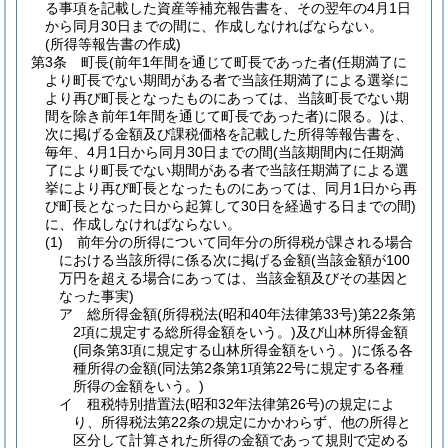
る事項を記載した資産等補充報告書を、その翌年の4月1日
から同月30日までの間に、作成しなければならない。
(所得等報告書の作成)
第3条
町長
(前年1年間を通じて町長であった者
(任期満了に
より町長でない期間がある者で当該任期満了による選挙に
より再び町長となったものにあっては、当該町長でない期
間を除き前年1年間を通じて町長であった者)
に限る。)
は、
次に掲げる金額及び課税価格を記載した所得等報告書を、
毎年、4月1日から同月30日までの間
(当該期間内に任期満
了により町長でない期間がある者で当該任期満了による選
挙により再び町長となったものにあっては、同月1日から再
び町長となった日から起算して30日を経過する日までの間)
に、作成しなければならない。
(1)
前年分の所得について同年分の所得税が課される場合
における当該所得に係る次に掲げる金額
(当該金額が100
万円を超える場合にあっては、当該金額及びその基因と
なった事実)
ア
総所得金額
(所得税法
(昭和40年法律第33号)
第22条第
2項に規定する総所得金額をいう。)
及び山林所得金額
(同条第3項に規定する山林所得金額をいう。)
に係る各
種所得の金額
(同法第2条第1項第22号に規定する各種
所得の金額をいう。)
イ
租税特別措置法
(昭和32年法律第26号)
の規定によ
り、所得税法第22条の規定にかかわらず、他の所得と
区分して計算された所得の金額であって規則で定める