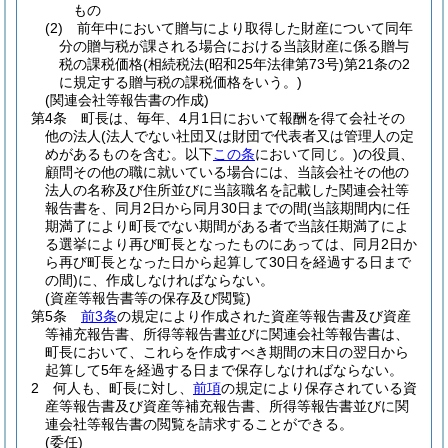
もの
(2)
前年中において贈与により取得した財産について同年
分の贈与税が課される場合における当該財産に係る贈与
税の課税価格
(相続税法
(昭和25年法律第73号)
第21条の2
に規定する贈与税の課税価格をいう。)
(関連会社等報告書の作成)
第4条
町長は、毎年、4月1日において報酬を得て会社その
他の法人
(法人でない社団又は財団で代表者又は管理人の定
めがあるものを含む。以下
この条
において同じ。)
の役員、
顧問その他の職に就いている場合には、当該会社その他の
法人の名称及び住所並びに当該職名を記載した関連会社等
報告書を、同月2日から同月30日までの間
(当該期間内に任
期満了により町長でない期間がある者で当該任期満了によ
る選挙により再び町長となったものにあっては、同月2日か
ら再び町長となった日から起算して30日を経過する日まで
の間)
に、作成しなければならない。
(資産等報告書等の保存及び閲覧)
第5条
前3条
の規定により作成された資産等報告書及び資産
等補充報告書、所得等報告書並びに関連会社等報告書は、
町長において、これらを作成すべき期間の末日の翌日から
起算して5年を経過する日まで保存しなければならない。
2
何人も、町長に対し、
前項
の規定により保存されている資
産等報告書及び資産等補充報告書、所得等報告書並びに関
連会社等報告書の閲覧を請求することができる。
(委任)