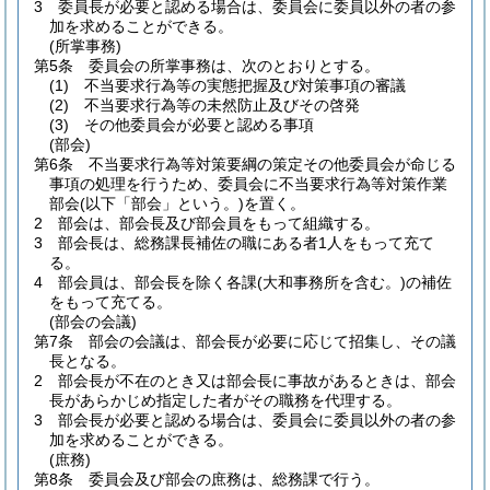
3
委員長が必要と認める場合は、委員会に委員以外の者の参
加を求めることができる。
(所掌事務)
第5条
委員会の所掌事務は、次のとおりとする。
(1)
不当要求行為等の実態把握及び対策事項の審議
(2)
不当要求行為等の未然防止及びその啓発
(3)
その他委員会が必要と認める事項
(部会)
第6条
不当要求行為等対策要綱の策定その他委員会が命じる
事項の処理を行うため、委員会に不当要求行為等対策作業
部会
(以下「部会」という。)
を置く。
2
部会は、部会長及び部会員をもって組織する。
3
部会長は、総務課長補佐の職にある者1人をもって充て
る。
4
部会員は、部会長を除く各課
(大和事務所を含む。)
の補佐
をもって充てる。
(部会の会議)
第7条
部会の会議は、部会長が必要に応じて招集し、その議
長となる。
2
部会長が不在のとき又は部会長に事故があるときは、部会
長があらかじめ指定した者がその職務を代理する。
3
部会長が必要と認める場合は、委員会に委員以外の者の参
加を求めることができる。
(庶務)
第8条
委員会及び部会の庶務は、総務課で行う。