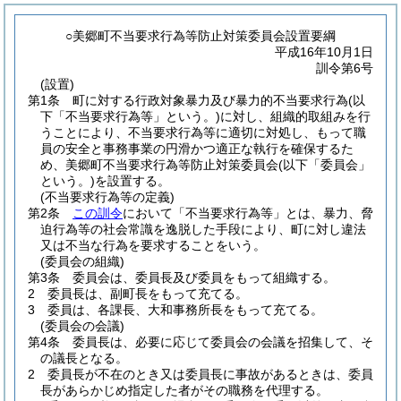
○美郷町不当要求行為等防止対策委員会設置要綱
平成16年10月1日
訓令第6号
(設置)
第1条
町に対する行政対象暴力及び暴力的不当要求行為
(以
下「不当要求行為等」という。)
に対し、組織的取組みを行
うことにより、不当要求行為等に適切に対処し、もって職
員の安全と事務事業の円滑かつ適正な執行を確保するた
め、美郷町不当要求行為等防止対策委員会
(以下「委員会」
という。)
を設置する。
(不当要求行為等の定義)
第2条
この訓令
において「不当要求行為等」とは、暴力、脅
迫行為等の社会常識を逸脱した手段により、町に対し違法
又は不当な行為を要求することをいう。
(委員会の組織)
第3条
委員会は、委員長及び委員をもって組織する。
2
委員長は、副町長をもって充てる。
3
委員は、各課長、大和事務所長をもって充てる。
(委員会の会議)
第4条
委員長は、必要に応じて委員会の会議を招集して、そ
の議長となる。
2
委員長が不在のとき又は委員長に事故があるときは、委員
長があらかじめ指定した者がその職務を代理する。