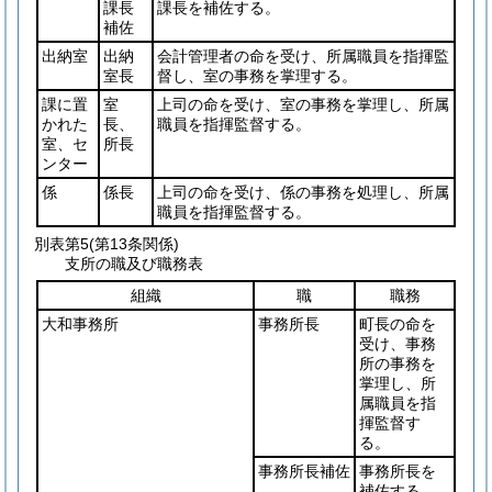
課長
課長を補佐する。
補佐
出納室
出納
会計管理者の命を受け、所属職員を指揮監
室長
督し、室の事務を掌理する。
課に置
室
上司の命を受け、室の事務を掌理し、所属
かれた
長、
職員を指揮監督する。
室、セ
所長
ンター
係
係長
上司の命を受け、係の事務を処理し、所属
職員を指揮監督する。
別表第5
(第13条関係)
支所の職及び職務表
組織
職
職務
大和事務所
事務所長
町長の命を
受け、事務
所の事務を
掌理し、所
属職員を指
揮監督す
る。
事務所長補佐
事務所長を
補佐する。