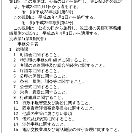
第1条
この規則は、公布の日から施行し、第1条以外の規定
は、平成28年1月1日から適用する。
附
則
(平成28年
規則第6号)
この規則は、平成28年4月1日から施行する。
附
則
(平成29年
規則第4号)
この規則は、公布の日から施行し、改正後の美郷町事務組
織規則の規定は、平成29年4月1日から適用する。
別表第1
(第6条関係)
事務分掌表
1 総務課
1 町議会に関すること。
2 特別職の事務の引継ぎに関すること。
3 各課の連絡調整及び総合的経営に関すること。
4 庁議等に関すること。
5 公印の保管に関すること。
6 条例、規則、訓令等に関すること。
7 公告式に関すること。
8 栄典、褒章に関すること。
9 行政組織に関すること。
10 行政不服審査及び訴訟に関すること。
11 固定資産評価審査委員会に関すること。
12 他課の主管に属さない事項
13 儀式及び褒賞に関すること。
14 渉外事務に関すること。
15 電話交換業務及び電話施設の保守管理に関すること。