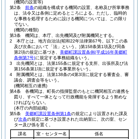
(機関の設置等)
第2条
前条
の組織を構成する機関の設置、名称及び所掌事務
は、法令又は条例に定めるところによる。
ただし、臨時的
な事務を処理するために設ける機関については、この限り
でない。
(機関の種類)
第3条
機関は、本庁、出先機関及び附属機関とする。
2
本庁とは、地方自治法
(昭和22年法律第67号。以下この条
及び次条において「法」という。)
第158条第1項及び同条
第2項の規定に基づき、
美郷町課設置条例
(平成16年美郷町
条例第7号)
に規定する事務組織をいう。
3
出先機関とは、法第155条に規定する支所、出張所及び法
第156条第1項に規定する事業所をいう。
4
附属機関とは、法第138条の4第3項に規定する審査会、審
議会、調査会等をいう。
(機関相互の連携)
第4条
各機関は、町長の指揮監督のもとに機関相互の連携を
図り、すべて一体となって行政機能を発揮するよう努めな
ければならない。
(本庁の内部組織)
第5条
美郷町課設置条例第1条
の規定により設置された課及
び
次条
の規定に基づき設置された出納室に、次の室、セン
ター及び係を置く。
課名
室・センター名
係名