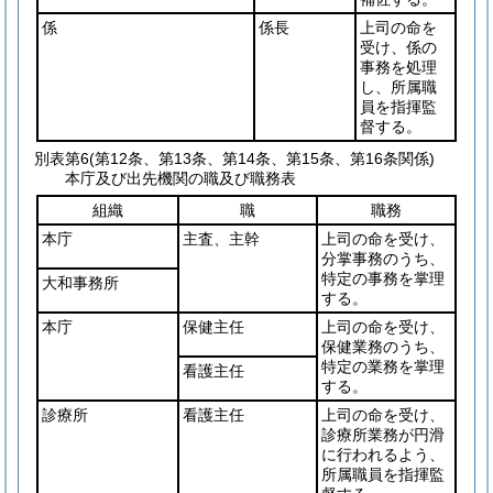
係
係長
上司の命を
受け、係の
事務を処理
し、所属職
員を指揮監
督する。
別表第6
(第12条、第13条、第14条、第15条、第16条関係)
本庁及び出先機関の職及び職務表
組織
職
職務
本庁
主査、主幹
上司の命を受け、
分掌事務のうち、
特定の事務を掌理
大和事務所
する。
本庁
保健主任
上司の命を受け、
保健業務のうち、
特定の業務を掌理
看護主任
する。
診療所
看護主任
上司の命を受け、
診療所業務が円滑
に行われるよう、
所属職員を指揮監