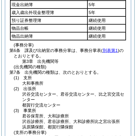
現金出納簿
5年
歳入歳出外現金整理簿
5年
預り証券整理簿
継続使用
物品台帳
継続使用
物品出納簿
継続使用
(事務分掌)
第6条
課及び出納室の事務分掌は、事務分掌表
(
別表第1
)
の
とおりとする。
第3章
出先機関等
(出先機関の種類)
第7条
出先機関の種類は、次のとおりとする。
(1)
支所
大和事務所
(2)
出張所
沢谷交流センター、君谷交流センター、比之宮交流セ
ンター
都賀行交流センター
(3)
事業所
君谷保育所、大和診療所
沢谷診療所、君谷診療所、大和診療所比之宮出張所
浜原隣保館、都賀行隣保館
(支所の事務分掌)