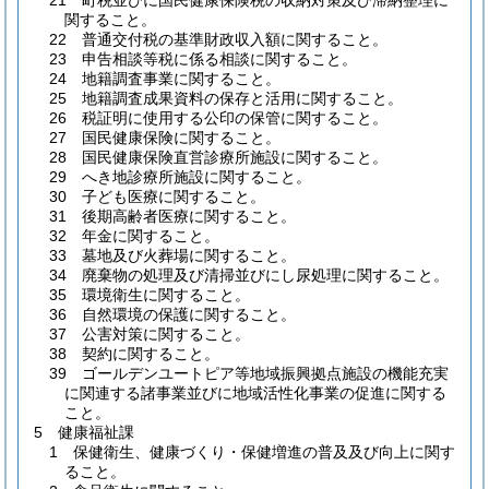
21 町税並びに国民健康保険税の収納対策及び滞納整理に
関すること。
22 普通交付税の基準財政収入額に関すること。
23 申告相談等税に係る相談に関すること。
24 地籍調査事業に関すること。
25 地籍調査成果資料の保存と活用に関すること。
26 税証明に使用する公印の保管に関すること。
27 国民健康保険に関すること。
28 国民健康保険直営診療所施設に関すること。
29 へき地診療所施設に関すること。
30 子ども医療に関すること。
31 後期高齢者医療に関すること。
32 年金に関すること。
33 墓地及び火葬場に関すること。
34 廃棄物の処理及び清掃並びにし尿処理に関すること。
35 環境衛生に関すること。
36 自然環境の保護に関すること。
37 公害対策に関すること。
38 契約に関すること。
39 ゴールデンユートピア等地域振興拠点施設の機能充実
に関連する諸事業並びに地域活性化事業の促進に関する
こと。
5 健康福祉課
1 保健衛生、健康づくり・保健増進の普及及び向上に関す
ること。