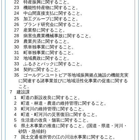
22 特産振興に関すること。
23 機能性特産物に関すること。
24 中山間直接支払に関すること。
25 加工グループに関すること。
26 ブランド研究会に関すること。
27 産業祭に関すること。
28 病害虫農業機械事故に関すること。
29 農業共済に関すること。
30 県単独事業に関すること。
31 町単独事業に関すること。
32 地域農政に関すること。
33 ふるさとパックに関すること。
34 契約に関すること。
35 ゴールデンユートピア等地域振興拠点施設の機能充実
に関連する諸事業並びに地域活性化事業の促進に関する
こと。
7 建設課
1 町道の新設改良に関すること。
2 町道・林道・農道の維持管理に関すること。
3 町河川の維持管理に関すること。
4 町道・町河川の災害復旧に関すること。
5 生活道の改良・舗装に関すること。
6 県土木事業の推進に関すること。(国道・県道・河川・
砂防・急傾斜)
7 国土交通省所管の江の川治水事業に関すること。