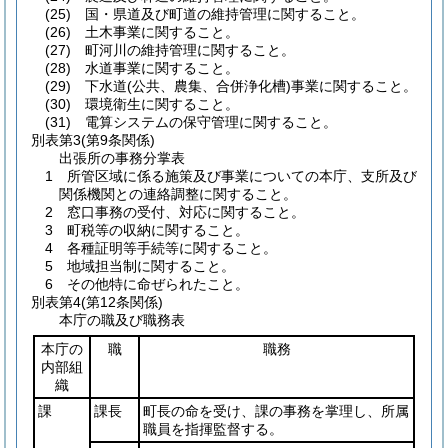
(25) 国・県道及び町道の維持管理に関すること。
(26) 土木事業に関すること。
(27) 町河川の維持管理に関すること。
(28) 水道事業に関すること。
(29) 下水道(公共、農集、合併浄化槽)事業に関すること。
(30) 環境衛生に関すること。
(31) 電算システムの保守管理に関すること。
別表第3
(第9条関係)
出張所の事務分掌表
1 所管区域に係る施策及び事業についての本庁、支所及び
関係機関との連絡調整に関すること。
2 窓口事務の受付、対応に関すること。
3 町税等の収納に関すること。
4 各種証明等手続等に関すること。
5 地域担当制に関すること。
6 その他特に命ぜられたこと。
別表第4
(第12条関係)
本庁の職及び職務表
本庁の
職
職務
内部組
織
課
課長
町長の命を受け、課の事務を掌理し、所属
職員を指揮監督する。