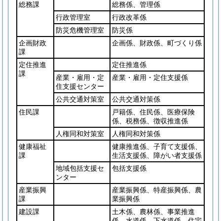
総務課
総務係、管理係
行政管理室
行政改革係
防災危機管理室
防災係
企画財政
企画係、財政係、町づくり係
課
定住推進
定住推進係
課
産業・雇用・定
産業・雇用・定住支援係
住支援センター
公共交通対策室
公共交通対策係
住民課
戸籍係、住民係、医療保険
係、税務係、徴収推進係
人権同和対策室
人権同和対策係
健康福祉
健康推進係、子育て支援係、
課
生活支援係、障がい者支援係
地域包括支援セ
包括支援係
ンター
産業振興
産業振興係、特産振興係、農
課
業振興係
建設課
土木係、農林係、事業推進
係、水道係、下水道係、住宅