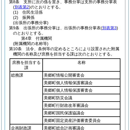
第8条
支所に次の係を置き、事務分掌は支所の事務分掌表
(
別表第2
)
のとおりとする。
(1)
住民生活係
(2)
振興係
(出張所の事務分掌)
第9条
出張所の事務分掌は、出張所の事務分掌表
(
別表第3
)
のとおりとする。
第4章
付属機関
(附属機関の名称等)
第10条
法令、条例等の定めるところにより設置された附属
機関の名称及び庶務を担当する課は次のとおりとする。
庶務を担当する
名称
課
総務課
美郷町情報公開審査会
美郷町個人情報保護審議会
美郷町個人情報保護審査会
美郷町防災会議
美郷町行財政改革審議会
美郷町国民保護協議会
美郷町固定資産評価審査委員会
企画財政課
美郷町総合計画審議会