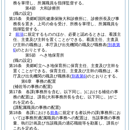
務を掌理し、所属職員を指揮監督する。
第4節
大和診療所
(職の設定)
第15条
美郷町国民健康保険大和診療所に、診療所長及び事
務長を置き、上司の命を受け、所務を掌理し、所属職員を
指揮監督する。
2
前項
に規定するもののほか、必要と認めるときは、看護主
任、主査及び主幹を置くことができる。
看護主任、主査及
び主幹の職務は、本庁及び出先機関の職及び職務表
(
別表第
6
)
のとおりとする。
第5節
へき地保育所
(職の設定)
第16条
美郷町立へき地保育所に保育主任、主査及び主幹を
置くことができる。
保育主任、主査及び主幹の職務は、本
庁及び出先機関の職及び職務表
(
別表第6
)
のとおりとする。
第6章
事務の配置
(補佐等の事務の配置)
第17条
各課
(事務所を含む。以下同じ。)
における補佐の事
務の配置は、課長
(大和事務所長を含む。以下同じ。)
がこ
れを定める。
(課配属職員の事務の配置)
第18条
各課における
前条
に規定する者以外の課
(事務所にお
いては事務所)
配属職員の事務への配置は、当該事務の事務
量、執行計画及び当該職員の適応職能等を勘案し、課長が
これを定める。