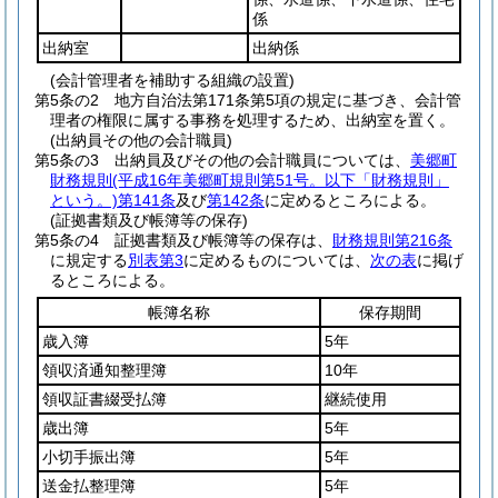
係
出納室
出納係
(会計管理者を補助する組織の設置)
第5条の2
地方自治法第171条第5項の規定に基づき、会計管
理者の権限に属する事務を処理するため、出納室を置く。
(出納員その他の会計職員)
第5条の3
出納員及びその他の会計職員については、
美郷町
財務規則
(平成16年美郷町規則第51号。以下「財務規則」
という。)
第141条
及び
第142条
に定めるところによる。
(証拠書類及び帳簿等の保存)
第5条の4
証拠書類及び帳簿等の保存は、
財務規則第216条
に規定する
別表第3
に定めるものについては、
次の表
に掲げ
るところによる。
帳簿名称
保存期間
歳入簿
5年
領収済通知整理簿
10年
領収証書綴受払簿
継続使用
歳出簿
5年
小切手振出簿
5年
送金払整理簿
5年