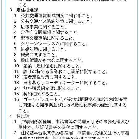
こと。
3 定住推進課
1 公共交通運賃助成制度に関すること。
2 公共交通バス路線対策に関すること。
3 広域事業に関すること。
4 定住自立圏構想に関すること。
5 都市交流事業に関すること。
6 グリーンツーリズムに関すること。
7 結婚対策に関すること。
8 観光に関すること。
9 鴨山駕籠かき大会に関すること。
10 産業・雇用促進に関すること。
11 誇りの持てる産業おこし事業に関すること。
12 若者定住対策に関すること。
13 田舎暮らしコーディネーターに関すること。
14 無料職業紹介所に関すること。
15 契約に関すること。
16 ゴールデンユートピア等地域振興拠点施設の機能充実
に関連する諸事業並びに地域活性化事業の促進に関する
こと。
4 住民課
1 戸籍関係各種届、申請書等の受理又はその事務処理及び
謄抄本、諸証明書等の交付に関すること。
2 住民基本台帳関係の各種届、申請書の受理又はその事務
処理及び謄抄本、証明書等の交付に関すること。