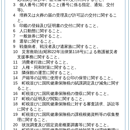
3 個人番号に関すること(番号に係る指定、通知、交付
等)。
4 埋葬又は火葬の届の受理及び許可証の交付に関するこ
と。
5 印鑑の登録及び証明書の交付に関すること。
6 人口動態に関すること。
7 一般旅券に関すること。
8 選挙に関すること。
9 戦傷病者、戦没者及び遺家族に関すること。
10 災害救助法(昭和22年法律第118号)による救護被災者
支援事務に関すること。
11 消費者行政に関すること。
12 人権・同和対策に関すること。
13 隣保館の運営に関すること。
14 戸籍等の証明に使用する公印の保管に関すること。
15 町税並びに国民健康保険税の賦課調定及び減免に関す
ること。
16 町税並びに国民健康保険税の徴収に関すること。
17 町税の証明及び閲覧に関すること。
18 町税並びに国民健康保険税に対する審査請求、訴訟等
に関すること。
19 町税並びに国民健康保険税の課税根拠資料等の収集整
理に関すること。
20 状況調査及び固定資産概要調書等に関すること。