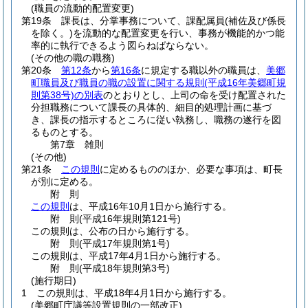
(職員の流動的配置変更)
第19条
課長は、分掌事務について、課配属員
(補佐及び係長
を除く。)
を流動的な配置変更を行い、事務が機能的かつ能
率的に執行できるよう図らねばならない。
(その他の職の職務)
第20条
第12条
から
第16条
に規定する職以外の職員は、
美郷
町職員及び職員の職の設置に関する規則
(平成16年美郷町規
則第38号)
の別表
のとおりとし、上司の命を受け配置された
分担職務について課長の具体的、細目的処理計画に基づ
き、課長の指示するところに従い執務し、職務の遂行を図
るものとする。
第7章
雑則
(その他)
第21条
この規則
に定めるもののほか、必要な事項は、町長
が別に定める。
附
則
この規則
は、平成16年10月1日から施行する。
附
則
(平成16年
規則第121号)
この規則は、公布の日から施行する。
附
則
(平成17年
規則第1号)
この規則は、平成17年4月1日から施行する。
附
則
(平成18年
規則第3号)
(施行期日)
1
この規則は、平成18年4月1日から施行する。
(美郷町庁議等設置規則の一部改正)