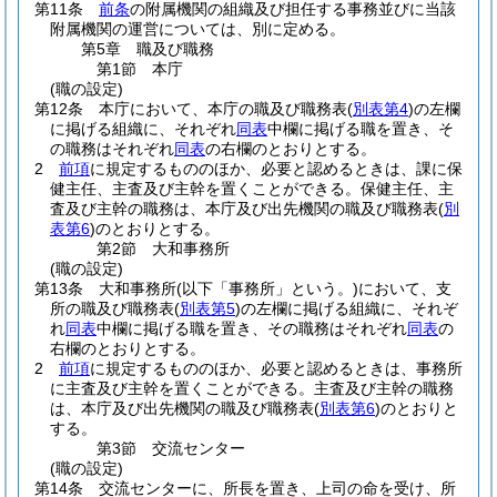
第11条
前条
の附属機関の組織及び担任する事務並びに当該
附属機関の運営については、別に定める。
第5章
職及び職務
第1節
本庁
(職の設定)
第12条
本庁において、本庁の職及び職務表
(
別表第4
)
の左欄
に掲げる組織に、それぞれ
同表
中欄に掲げる職を置き、そ
の職務はそれぞれ
同表
の右欄のとおりとする。
2
前項
に規定するもののほか、必要と認めるときは、課に保
健主任、主査及び主幹を置くことができる。
保健主任、主
査及び主幹の職務は、本庁及び出先機関の職及び職務表
(
別
表第6
)
のとおりとする。
第2節
大和事務所
(職の設定)
第13条
大和事務所
(以下「事務所」という。)
において、支
所の職及び職務表
(
別表第5
)
の左欄に掲げる組織に、それぞ
れ
同表
中欄に掲げる職を置き、その職務はそれぞれ
同表
の
右欄のとおりとする。
2
前項
に規定するもののほか、必要と認めるときは、事務所
に主査及び主幹を置くことができる。
主査及び主幹の職務
は、本庁及び出先機関の職及び職務表
(
別表第6
)
のとおりと
する。
第3節
交流センター
(職の設定)
第14条
交流センターに、所長を置き、上司の命を受け、所