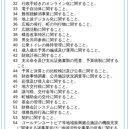
32 行政手続きのオンライン化に関すること。
33 電子自治体に関すること。
34 難視聴解消事業に関すること。
35 地上波デジタル化に関すること。
36 広報の発行、町の刊行物に関すること。
37 広聴活動に関すること。
38 構造改革特区に関すること。
39 男女共同参画に関すること。
40 公衆トイレの維持管理に関すること。
41 歳入歳出予算の編成及び運用に関すること。
42 財政計画に関すること。
43 支出命令及び支出証拠書類の照査、予算統制に関する
こと。
44 予算と決算との比較検討及び公表に関すること。
45 財政事情調書、公共施設状況調査等に関すること。
46 起債及び借入金に関すること。
47 地方交付税に関すること。
48 譲与税、交付金等に関すること。
49 町補助金の交付に関すること。
50 基金の管理に関すること。
51 財務会計システムに関すること。
52 債務負担行為に関すること。
53 契約に関すること。
54 ゴールデンユートピア等地域振興拠点施設の機能充実
に関連する諸事業並びに地域活性化事業の促進に関する