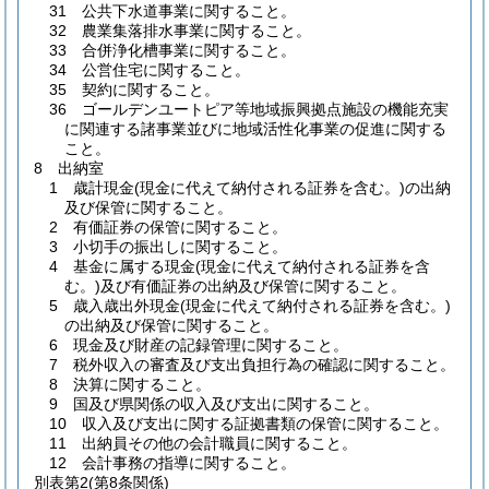
31 公共下水道事業に関すること。
32 農業集落排水事業に関すること。
33 合併浄化槽事業に関すること。
34 公営住宅に関すること。
35 契約に関すること。
36 ゴールデンユートピア等地域振興拠点施設の機能充実
に関連する諸事業並びに地域活性化事業の促進に関する
こと。
8 出納室
1 歳計現金(現金に代えて納付される証券を含む。)の出納
及び保管に関すること。
2 有価証券の保管に関すること。
3 小切手の振出しに関すること。
4 基金に属する現金(現金に代えて納付される証券を含
む。)及び有価証券の出納及び保管に関すること。
5 歳入歳出外現金(現金に代えて納付される証券を含む。)
の出納及び保管に関すること。
6 現金及び財産の記録管理に関すること。
7 税外収入の審査及び支出負担行為の確認に関すること。
8 決算に関すること。
9 国及び県関係の収入及び支出に関すること。
10 収入及び支出に関する証拠書類の保管に関すること。
11 出納員その他の会計職員に関すること。
12 会計事務の指導に関すること。
別表第2
(第8条関係)