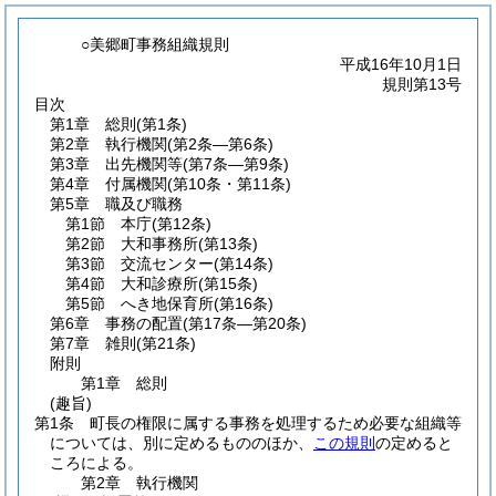
○美郷町事務組織規則
平成16年10月1日
規則第13号
目次
第1章
総則
(第1条)
第2章
執行機関
(第2条―第6条)
第3章
出先機関等
(第7条―第9条)
第4章
付属機関
(第10条・第11条)
第5章
職及び職務
第1節
本庁
(第12条)
第2節
大和事務所
(第13条)
第3節
交流センター
(第14条)
第4節
大和診療所
(第15条)
第5節
へき地保育所
(第16条)
第6章
事務の配置
(第17条―第20条)
第7章
雑則
(第21条)
附則
第1章
総則
(趣旨)
第1条
町長の権限に属する事務を処理するため必要な組織等
については、別に定めるもののほか、
この規則
の定めると
ころによる。
第2章
執行機関