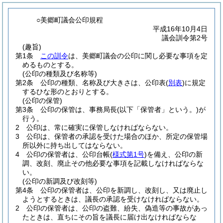
○美郷町議会公印規程
平成16年10月4日
議会訓令第2号
(趣旨)
第1条
この訓令
は、美郷町議会の公印に関し必要な事項を定
めるものとする。
(公印の種類及び名称等)
第2条
公印の種類、名称及び大きさは、公印表
(
別表
)
に規定
するひな形のとおりとする。
(公印の保管)
第3条
公印の保管は、事務局長
(以下「保管者」という。)
が
行う。
2
公印は、常に確実に保管しなければならない。
3
公印は、保管者の承認を受けた場合のほか、所定の保管場
所以外に持ち出してはならない。
4
公印の保管者は、公印台帳
(
様式第1号
)
を備え、公印の新
調、改刻、廃止その他必要な事項を記載しなければならな
い。
(公印の新調及び改刻等)
第4条
公印の保管者は、公印を新調し、改刻し、又は廃止し
ようとするときは、議長の承認を受けなければならない。
2
公印の保管者は、公印の盗難、紛失、偽造等の事故があっ
たときは、直ちにその旨を議長に届け出なければならな