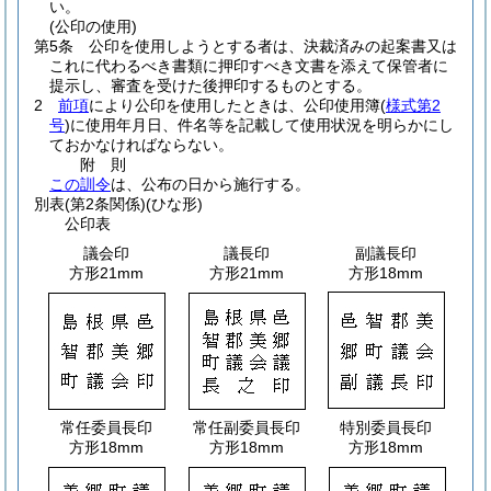
い。
(公印の使用)
第5条
公印を使用しようとする者は、決裁済みの起案書又は
これに代わるべき書類に押印すべき文書を添えて保管者に
提示し、審査を受けた後押印するものとする。
2
前項
により公印を使用したときは、公印使用簿
(
様式第2
号
)
に使用年月日、件名等を記載して使用状況を明らかにし
ておかなければならない。
附
則
この訓令
は、公布の日から施行する。
別表
(第2条関係)(ひな形)
公印表
議会印
議長印
副議長印
方形21mm
方形21mm
方形18mm
常任委員長印
常任副委員長印
特別委員長印
方形18mm
方形18mm
方形18mm